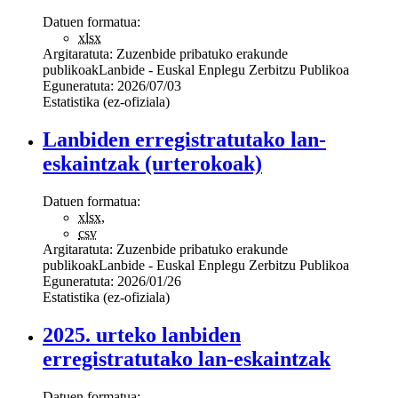
Datuen formatua:
xlsx
Argitaratuta:
Zuzenbide pribatuko erakunde
publikoak
Lanbide - Euskal Enplegu Zerbitzu Publikoa
Eguneratuta:
2026/07/03
Estatistika (ez-ofiziala)
Lanbiden erregistratutako lan-
eskaintzak (urterokoak)
Datuen formatua:
xlsx
,
csv
Argitaratuta:
Zuzenbide pribatuko erakunde
publikoak
Lanbide - Euskal Enplegu Zerbitzu Publikoa
Eguneratuta:
2026/01/26
Estatistika (ez-ofiziala)
2025. urteko lanbiden
erregistratutako lan-eskaintzak
Datuen formatua: