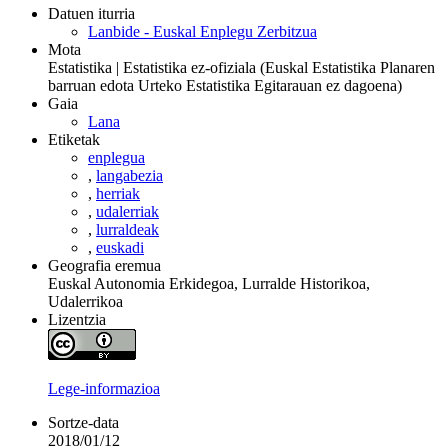
Datuen iturria
Lanbide - Euskal Enplegu Zerbitzua
Mota
Estatistika | Estatistika ez-ofiziala (Euskal Estatistika Planaren
barruan edota Urteko Estatistika Egitarauan ez dagoena)
Gaia
Lana
Etiketak
enplegua
,
langabezia
,
herriak
,
udalerriak
,
lurraldeak
,
euskadi
Geografia eremua
Euskal Autonomia Erkidegoa, Lurralde Historikoa,
Udalerrikoa
Lizentzia
Lege-informazioa
Sortze-data
2018/01/12