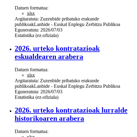
Datuen formatua:
xlsx
Argitaratuta:
Zuzenbide pribatuko erakunde
publikoak
Lanbide - Euskal Enplegu Zerbitzu Publikoa
Eguneratuta:
2026/07/03
Estatistika (ez-ofiziala)
2026. urteko kontratazioak
eskualdearen arabera
Datuen formatua:
xlsx
Argitaratuta:
Zuzenbide pribatuko erakunde
publikoak
Lanbide - Euskal Enplegu Zerbitzu Publikoa
Eguneratuta:
2026/07/03
Estatistika (ez-ofiziala)
2026. urteko kontratazioak lurralde
historikoaren arabera
Datuen formatua:
xlsx