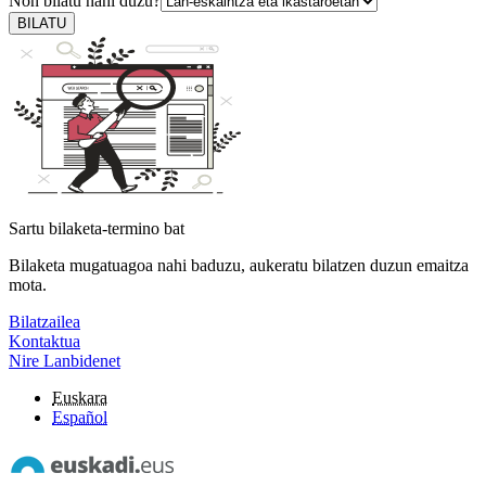
Non bilatu nahi duzu?
BILATU
Sartu bilaketa-termino bat
Bilaketa mugatuagoa nahi baduzu, aukeratu bilatzen duzun emaitza
mota.
Bilatzailea
Kontaktua
Nire Lanbidenet
Euskara
Español