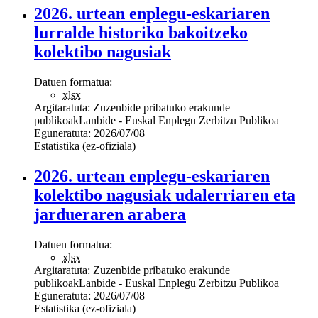
2026. urtean enplegu-eskariaren
lurralde historiko bakoitzeko
kolektibo nagusiak
Datuen formatua:
xlsx
Argitaratuta:
Zuzenbide pribatuko erakunde
publikoak
Lanbide - Euskal Enplegu Zerbitzu Publikoa
Eguneratuta:
2026/07/08
Estatistika (ez-ofiziala)
2026. urtean enplegu-eskariaren
kolektibo nagusiak udalerriaren eta
jardueraren arabera
Datuen formatua:
xlsx
Argitaratuta:
Zuzenbide pribatuko erakunde
publikoak
Lanbide - Euskal Enplegu Zerbitzu Publikoa
Eguneratuta:
2026/07/08
Estatistika (ez-ofiziala)