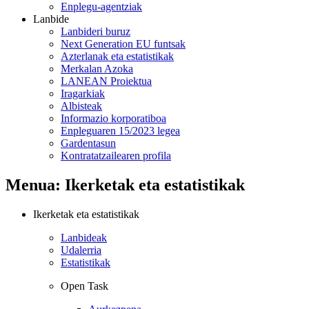
Enplegu-agentziak
Lanbide
Lanbideri buruz
Next Generation EU funtsak
Azterlanak eta estatistikak
Merkalan Azoka
LANEAN Proiektua
Iragarkiak
Albisteak
Informazio korporatiboa
Enpleguaren 15/2023 legea
Gardentasun
Kontratatzailearen profila
Menua: Ikerketak eta estatistikak
Ikerketak eta estatistikak
Lanbideak
Udalerria
Estatistikak
Open Task