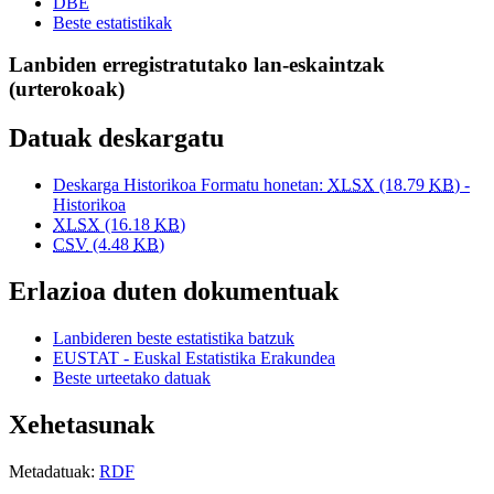
DBE
Beste estatistikak
Lanbiden erregistratutako lan-eskaintzak
(urterokoak)
Datuak deskargatu
Deskarga Historikoa Formatu honetan:
XLSX
(18.79
KB
) -
Historikoa
XLSX
(16.18
KB
)
CSV
(4.48
KB
)
Erlazioa duten dokumentuak
Lanbideren beste estatistika batzuk
EUSTAT - Euskal Estatistika Erakundea
Beste urteetako datuak
Xehetasunak
Metadatuak:
RDF