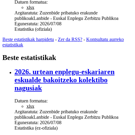
Datuen formatua:
xlsx
Argitaratuta:
Zuzenbide pribatuko erakunde
publikoak
Lanbide - Euskal Enplegu Zerbitzu Publikoa
Eguneratuta:
2026/07/08
Estatistika (ofiziala)
Beste estatistikak harpidetu
-
Zer da RSS?
-
Kontsultatu aurreko
estatistikak
Beste estatistikak
2026. urtean enplegu-eskariaren
eskualde bakoitzeko kolektibo
nagusiak
Datuen formatua:
xlsx
Argitaratuta:
Zuzenbide pribatuko erakunde
publikoak
Lanbide - Euskal Enplegu Zerbitzu Publikoa
Eguneratuta:
2026/07/08
Estatistika (ez-ofiziala)