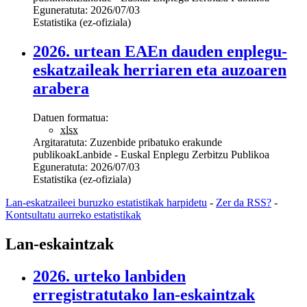
Eguneratuta:
2026/07/03
Estatistika (ez-ofiziala)
2026. urtean EAEn dauden enplegu-
eskatzaileak herriaren eta auzoaren
arabera
Datuen formatua:
xlsx
Argitaratuta:
Zuzenbide pribatuko erakunde
publikoak
Lanbide - Euskal Enplegu Zerbitzu Publikoa
Eguneratuta:
2026/07/03
Estatistika (ez-ofiziala)
Lan-eskatzaileei buruzko estatistikak harpidetu
-
Zer da RSS?
-
Kontsultatu aurreko estatistikak
Lan-eskaintzak
2026. urteko lanbiden
erregistratutako lan-eskaintzak