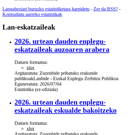
Langabeziari buruzko estatistiketara harpidetu
-
Zer da RSS?
-
Kontsultatu aurreko estatistikak
Lan-eskatzaileak
2026. urtean dauden enplegu-
eskatzaileak auzoaren arabera
Datuen formatua:
xlsx
Argitaratuta:
Zuzenbide pribatuko erakunde
publikoak
Lanbide - Euskal Enplegu Zerbitzu Publikoa
Eguneratuta:
2026/07/04
Estatistika (ez-ofiziala)
2026. urtean dauden enplegu-
eskatzaileak eskualde bakoitzeko
Datuen formatua:
xlsx
Argitaratuta:
Zuzenbide pribatuko erakunde