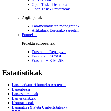
Aurkezpena
Open Task - Demanda
Open Task - Prestazioak
Argitalpenak
Lan-merkatuaren monografiak
Artikuluak Europako sareetan
Futurelan
Proiektu europearrak
Erasmus + Replay-vet
Erasmus + ACSOL
Erasmus + E-MLSR
Estatistikak
Lan-merkatuari buruzko txostenak
Langabezia
Lan-eskatzaileak
Lan-eskaintzak
Kontratazioak
Lanaratzea (FP eta Unibertsitateak)