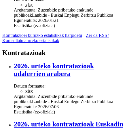
xlsx
Argitaratuta:
Zuzenbide pribatuko erakunde
publikoak
Lanbide - Euskal Enplegu Zerbitzu Publikoa
Eguneratuta:
2026/01/21
Estatistika (ez-ofiziala)
Kontratazioei buruzko estatistikak harpidetu
-
Zer da RSS?
-
Kontsultatu aurreko estatistikak
Kontratazioak
2026. urteko kontratazioak
udalerrien arabera
Datuen formatua:
xlsx
Argitaratuta:
Zuzenbide pribatuko erakunde
publikoak
Lanbide - Euskal Enplegu Zerbitzu Publikoa
Eguneratuta:
2026/07/03
Estatistika (ez-ofiziala)
2026. urteko kontratazioak Euskadin