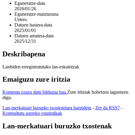
Eguneratze-data
2026/01/26
Eguneratze-maiztasuna
Urtero
Datuen hasiera-data
2025/01/01
Datuen amaiera-data
2025/12/31
Deskribapena
Lanbiden erregistratutako lan-eskaintzak
Emaiguzu zure iritzia
Komenta ezazu datu bilduma hau.
Zure iritziak hobetzen laguntzen
digu.
Lan-merkatuari buruzko txostenetara harpidetu
-
Zer da RSS?
-
Kontsultatu aurreko estatistikak
Lan-merkatuari buruzko txostenak