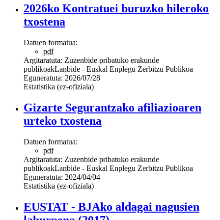
2026ko Kontratuei buruzko hileroko
txostena
Datuen formatua:
pdf
Argitaratuta:
Zuzenbide pribatuko erakunde
publikoak
Lanbide - Euskal Enplegu Zerbitzu Publikoa
Eguneratuta:
2026/07/28
Estatistika (ez-ofiziala)
Gizarte Segurantzako afiliazioaren
urteko txostena
Datuen formatua:
pdf
Argitaratuta:
Zuzenbide pribatuko erakunde
publikoak
Lanbide - Euskal Enplegu Zerbitzu Publikoa
Eguneratuta:
2024/04/04
Estatistika (ez-ofiziala)
EUSTAT - BJAko aldagai nagusien
laburpena (2017)