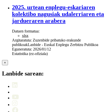
2025. urtean enplegu-eskariaren
kolektibo nagusiak udalerriaren eta
jardueraren arabera
Datuen formatua:
xlsx
Argitaratuta:
Zuzenbide pribatuko erakunde
publikoak
Lanbide - Euskal Enplegu Zerbitzu Publikoa
Eguneratuta:
2026/01/12
Estatistika (ez-ofiziala)
×
Lanbide sarean: