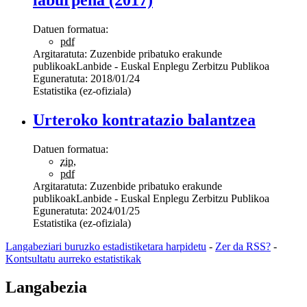
Datuen formatua:
pdf
Argitaratuta:
Zuzenbide pribatuko erakunde
publikoak
Lanbide - Euskal Enplegu Zerbitzu Publikoa
Eguneratuta:
2018/01/24
Estatistika (ez-ofiziala)
Urteroko kontratazio balantzea
Datuen formatua:
zip
,
pdf
Argitaratuta:
Zuzenbide pribatuko erakunde
publikoak
Lanbide - Euskal Enplegu Zerbitzu Publikoa
Eguneratuta:
2024/01/25
Estatistika (ez-ofiziala)
Langabeziari buruzko estadistiketara harpidetu
-
Zer da RSS?
-
Kontsultatu aurreko estatistikak
Langabezia