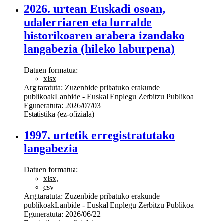
2026. urtean Euskadi osoan,
udalerriaren eta lurralde
historikoaren arabera izandako
langabezia (hileko laburpena)
Datuen formatua:
xlsx
Argitaratuta:
Zuzenbide pribatuko erakunde
publikoak
Lanbide - Euskal Enplegu Zerbitzu Publikoa
Eguneratuta:
2026/07/03
Estatistika (ez-ofiziala)
1997. urtetik erregistratutako
langabezia
Datuen formatua:
xlsx
,
csv
Argitaratuta:
Zuzenbide pribatuko erakunde
publikoak
Lanbide - Euskal Enplegu Zerbitzu Publikoa
Eguneratuta:
2026/06/22