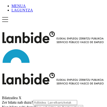
MENUA
LAGUNTZA
Bilatzailea
X
Zer bilatu nah duzu?