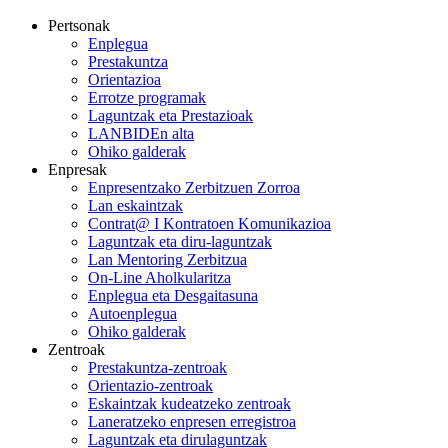
Pertsonak
Enplegua
Prestakuntza
Orientazioa
Errotze programak
Laguntzak eta Prestazioak
LANBIDEn alta
Ohiko galderak
Enpresak
Enpresentzako Zerbitzuen Zorroa
Lan eskaintzak
Contrat@ I Kontratoen Komunikazioa
Laguntzak eta diru-laguntzak
Lan Mentoring Zerbitzua
On-Line Aholkularitza
Enplegua eta Desgaitasuna
Autoenplegua
Ohiko galderak
Zentroak
Prestakuntza-zentroak
Orientazio-zentroak
Eskaintzak kudeatzeko zentroak
Laneratzeko enpresen erregistroa
Laguntzak eta dirulaguntzak