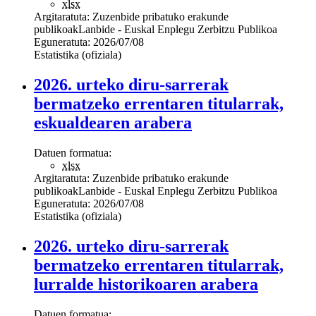
xlsx
Argitaratuta:
Zuzenbide pribatuko erakunde
publikoak
Lanbide - Euskal Enplegu Zerbitzu Publikoa
Eguneratuta:
2026/07/08
Estatistika (ofiziala)
2026. urteko diru-sarrerak
bermatzeko errentaren titularrak,
eskualdearen arabera
Datuen formatua:
xlsx
Argitaratuta:
Zuzenbide pribatuko erakunde
publikoak
Lanbide - Euskal Enplegu Zerbitzu Publikoa
Eguneratuta:
2026/07/08
Estatistika (ofiziala)
2026. urteko diru-sarrerak
bermatzeko errentaren titularrak,
lurralde historikoaren arabera
Datuen formatua: