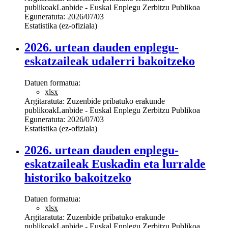
publikoak
Lanbide - Euskal Enplegu Zerbitzu Publikoa
Eguneratuta:
2026/07/03
Estatistika (ez-ofiziala)
2026. urtean dauden enplegu-
eskatzaileak udalerri bakoitzeko
Datuen formatua:
xlsx
Argitaratuta:
Zuzenbide pribatuko erakunde
publikoak
Lanbide - Euskal Enplegu Zerbitzu Publikoa
Eguneratuta:
2026/07/03
Estatistika (ez-ofiziala)
2026. urtean dauden enplegu-
eskatzaileak Euskadin eta lurralde
historiko bakoitzeko
Datuen formatua:
xlsx
Argitaratuta:
Zuzenbide pribatuko erakunde
publikoak
Lanbide - Euskal Enplegu Zerbitzu Publikoa