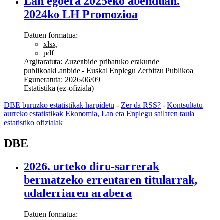
Lan egoera 2025eko abenduan.
2024ko LH Promozioa
Datuen formatua:
xlsx
,
pdf
Argitaratuta:
Zuzenbide pribatuko erakunde
publikoak
Lanbide - Euskal Enplegu Zerbitzu Publikoa
Eguneratuta:
2026/06/09
Estatistika (ez-ofiziala)
DBE buruzko estatistikak harpidetu
-
Zer da RSS?
-
Kontsultatu
aurreko estatistikak
Ekonomia, Lan eta Enplegu sailaren taula
estatistiko ofizialak
DBE
2026. urteko diru-sarrerak
bermatzeko errentaren titularrak,
udalerriaren arabera
Datuen formatua: