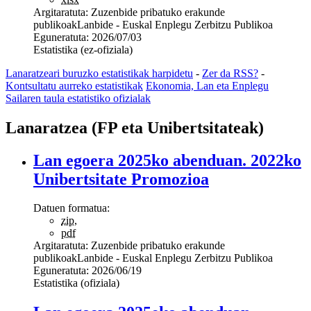
Argitaratuta:
Zuzenbide pribatuko erakunde
publikoak
Lanbide - Euskal Enplegu Zerbitzu Publikoa
Eguneratuta:
2026/07/03
Estatistika (ez-ofiziala)
Lanaratzeari buruzko estatistikak harpidetu
-
Zer da RSS?
-
Kontsultatu aurreko estatistikak
Ekonomia, Lan eta Enplegu
Sailaren taula estatistiko ofizialak
Lanaratzea (FP eta Unibertsitateak)
Lan egoera 2025ko abenduan. 2022ko
Unibertsitate Promozioa
Datuen formatua:
zip
,
pdf
Argitaratuta:
Zuzenbide pribatuko erakunde
publikoak
Lanbide - Euskal Enplegu Zerbitzu Publikoa
Eguneratuta:
2026/06/19
Estatistika (ofiziala)