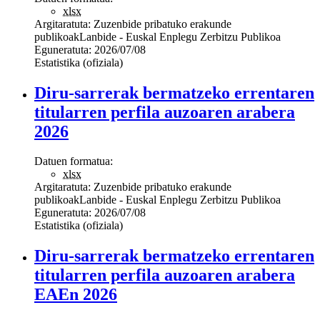
xlsx
Argitaratuta:
Zuzenbide pribatuko erakunde
publikoak
Lanbide - Euskal Enplegu Zerbitzu Publikoa
Eguneratuta:
2026/07/08
Estatistika (ofiziala)
Diru-sarrerak bermatzeko errentaren
titularren perfila auzoaren arabera
2026
Datuen formatua:
xlsx
Argitaratuta:
Zuzenbide pribatuko erakunde
publikoak
Lanbide - Euskal Enplegu Zerbitzu Publikoa
Eguneratuta:
2026/07/08
Estatistika (ofiziala)
Diru-sarrerak bermatzeko errentaren
titularren perfila auzoaren arabera
EAEn 2026