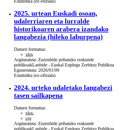
Estatistika (ez-ofiziala)
2025. urtean Euskadi osoan,
udalerriaren eta lurralde
historikoaren arabera izandako
langabezia (hileko laburpena)
Datuen formatua:
xlsx
Argitaratuta:
Zuzenbide pribatuko erakunde
publikoak
Lanbide - Euskal Enplegu Zerbitzu Publikoa
Eguneratuta:
2026/01/09
Estatistika (ez-ofiziala)
2024. urteko udaletako langabezi
tasen sailkapena
Datuen formatua:
xlsx
,
csv
Argitaratuta:
Zuzenbide pribatuko erakunde
publikoak
Lanbide - Euskal Enplegu Zerbitzu Publikoa