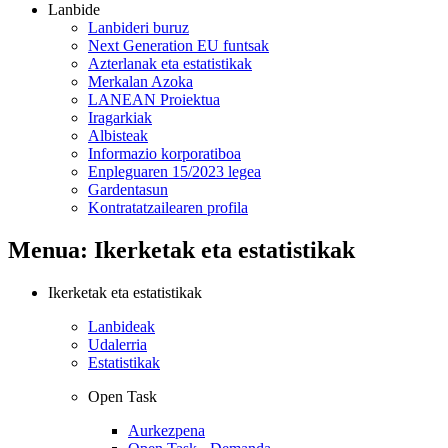
Lanbide
Lanbideri buruz
Next Generation EU funtsak
Azterlanak eta estatistikak
Merkalan Azoka
LANEAN Proiektua
Iragarkiak
Albisteak
Informazio korporatiboa
Enpleguaren 15/2023 legea
Gardentasun
Kontratatzailearen profila
Menua: Ikerketak eta estatistikak
Ikerketak eta estatistikak
Lanbideak
Udalerria
Estatistikak
Open Task
Aurkezpena