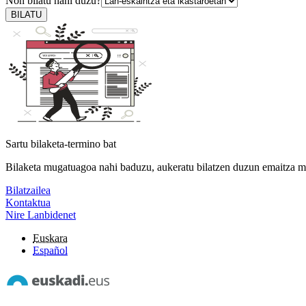
Non bilatu nahi duzu?
BILATU
Sartu bilaketa-termino bat
Bilaketa mugatuagoa nahi baduzu, aukeratu bilatzen duzun emaitza m
Bilatzailea
Kontaktua
Nire Lanbidenet
Euskara
Español