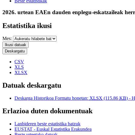
Beste estatistikak
2026. urtean EAEn dauden enplegu-eskatzaileak herr
Estatistika ikusi
Mes:
Ikusi datuak
Deskargatu
CSV
XLS
XLSX
Datuak deskargatu
Deskarga Historikoa Formatu honetan:
XLSX
(115.86
KB
) - 
Erlazioa duten dokumentuak
Lanbideren beste estatistika batzuk
EUSTAT - Euskal Estatistika Erakundea
Beste urteetako datuak