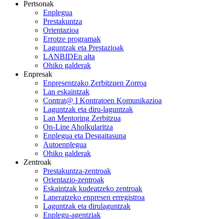
Pertsonak
Enplegua
Prestakuntza
Orientazioa
Errotze programak
Laguntzak eta Prestazioak
LANBIDEn alta
Ohiko galderak
Enpresak
Enpresentzako Zerbitzuen Zorroa
Lan eskaintzak
Contrat@ I Kontratoen Komunikazioa
Laguntzak eta diru-laguntzak
Lan Mentoring Zerbitzua
On-Line Aholkularitza
Enplegua eta Desgaitasuna
Autoenplegua
Ohiko galderak
Zentroak
Prestakuntza-zentroak
Orientazio-zentroak
Eskaintzak kudeatzeko zentroak
Laneratzeko enpresen erregistroa
Laguntzak eta dirulaguntzak
Enplegu-agentziak