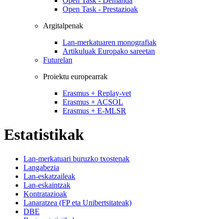
Open Task - Demanda
Open Task - Prestazioak
Argitalpenak
Lan-merkatuaren monografiak
Artikuluak Europako sareetan
Futurelan
Proiektu europearrak
Erasmus + Replay-vet
Erasmus + ACSOL
Erasmus + E-MLSR
Estatistikak
Lan-merkatuari buruzko txostenak
Langabezia
Lan-eskatzaileak
Lan-eskaintzak
Kontratazioak
Lanaratzea (FP eta Unibertsitateak)
DBE