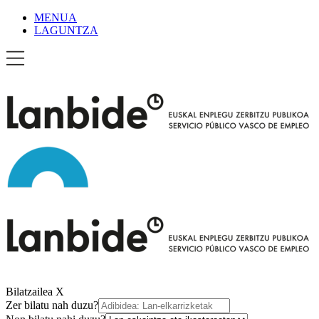
MENUA
LAGUNTZA
Bilatzailea
X
Zer bilatu nah duzu?