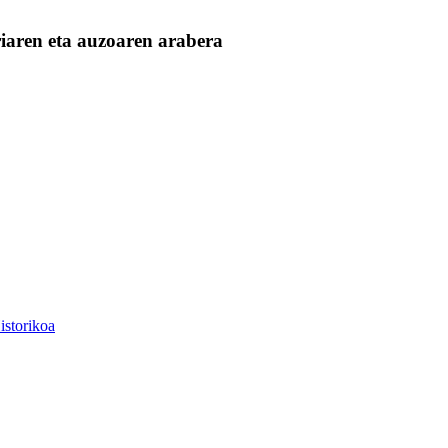
iaren eta auzoaren arabera
Historikoa