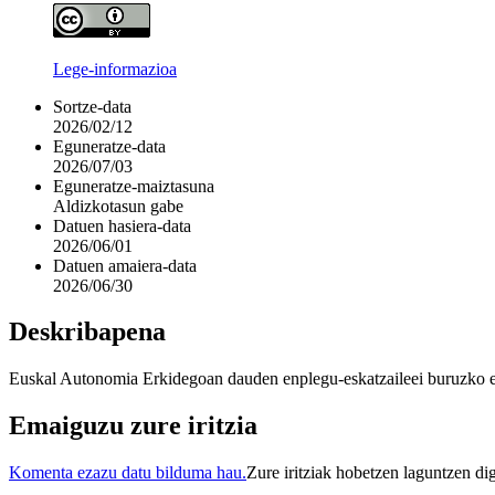
Lege-informazioa
Sortze-data
2026/02/12
Eguneratze-data
2026/07/03
Eguneratze-maiztasuna
Aldizkotasun gabe
Datuen hasiera-data
2026/06/01
Datuen amaiera-data
2026/06/30
Deskribapena
Euskal Autonomia Erkidegoan dauden enplegu-eskatzaileei buruzko es
Emaiguzu zure iritzia
Komenta ezazu datu bilduma hau.
Zure iritziak hobetzen laguntzen di