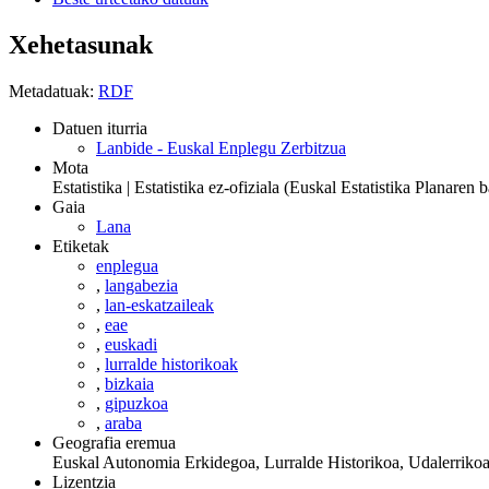
Xehetasunak
Metadatuak:
RDF
Datuen iturria
Lanbide - Euskal Enplegu Zerbitzua
Mota
Estatistika | Estatistika ez-ofiziala (Euskal Estatistika Planare
Gaia
Lana
Etiketak
enplegua
,
langabezia
,
lan-eskatzaileak
,
eae
,
euskadi
,
lurralde historikoak
,
bizkaia
,
gipuzkoa
,
araba
Geografia eremua
Euskal Autonomia Erkidegoa, Lurralde Historikoa, Udalerriko
Lizentzia