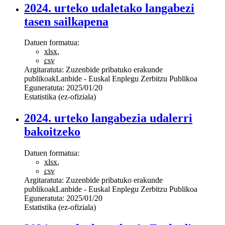
2024. urteko udaletako langabezi
tasen sailkapena
Datuen formatua:
xlsx
,
csv
Argitaratuta:
Zuzenbide pribatuko erakunde
publikoak
Lanbide - Euskal Enplegu Zerbitzu Publikoa
Eguneratuta:
2025/01/20
Estatistika (ez-ofiziala)
2024. urteko langabezia udalerri
bakoitzeko
Datuen formatua:
xlsx
,
csv
Argitaratuta:
Zuzenbide pribatuko erakunde
publikoak
Lanbide - Euskal Enplegu Zerbitzu Publikoa
Eguneratuta:
2025/01/20
Estatistika (ez-ofiziala)