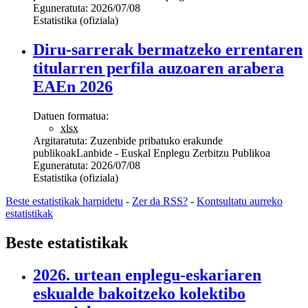
Eguneratuta:
2026/07/08
Estatistika (ofiziala)
Diru-sarrerak bermatzeko errentaren
titularren perfila auzoaren arabera
EAEn 2026
Datuen formatua:
xlsx
Argitaratuta:
Zuzenbide pribatuko erakunde
publikoak
Lanbide - Euskal Enplegu Zerbitzu Publikoa
Eguneratuta:
2026/07/08
Estatistika (ofiziala)
Beste estatistikak harpidetu
-
Zer da RSS?
-
Kontsultatu aurreko
estatistikak
Beste estatistikak
2026. urtean enplegu-eskariaren
eskualde bakoitzeko kolektibo