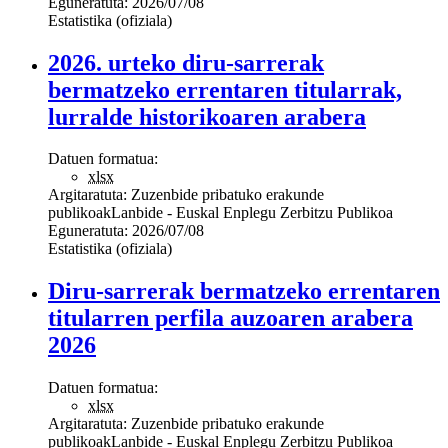
Eguneratuta:
2026/07/08
Estatistika (ofiziala)
2026. urteko diru-sarrerak
bermatzeko errentaren titularrak,
lurralde historikoaren arabera
Datuen formatua:
xlsx
Argitaratuta:
Zuzenbide pribatuko erakunde
publikoak
Lanbide - Euskal Enplegu Zerbitzu Publikoa
Eguneratuta:
2026/07/08
Estatistika (ofiziala)
Diru-sarrerak bermatzeko errentaren
titularren perfila auzoaren arabera
2026
Datuen formatua:
xlsx
Argitaratuta:
Zuzenbide pribatuko erakunde
publikoak
Lanbide - Euskal Enplegu Zerbitzu Publikoa