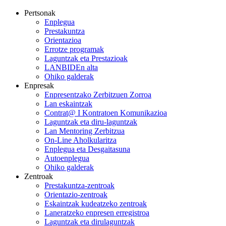
Pertsonak
Enplegua
Prestakuntza
Orientazioa
Errotze programak
Laguntzak eta Prestazioak
LANBIDEn alta
Ohiko galderak
Enpresak
Enpresentzako Zerbitzuen Zorroa
Lan eskaintzak
Contrat@ I Kontratoen Komunikazioa
Laguntzak eta diru-laguntzak
Lan Mentoring Zerbitzua
On-Line Aholkularitza
Enplegua eta Desgaitasuna
Autoenplegua
Ohiko galderak
Zentroak
Prestakuntza-zentroak
Orientazio-zentroak
Eskaintzak kudeatzeko zentroak
Laneratzeko enpresen erregistroa
Laguntzak eta dirulaguntzak