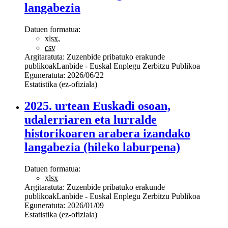
langabezia
Datuen formatua:
xlsx
,
csv
Argitaratuta:
Zuzenbide pribatuko erakunde
publikoak
Lanbide - Euskal Enplegu Zerbitzu Publikoa
Eguneratuta:
2026/06/22
Estatistika (ez-ofiziala)
2025. urtean Euskadi osoan,
udalerriaren eta lurralde
historikoaren arabera izandako
langabezia (hileko laburpena)
Datuen formatua:
xlsx
Argitaratuta:
Zuzenbide pribatuko erakunde
publikoak
Lanbide - Euskal Enplegu Zerbitzu Publikoa
Eguneratuta:
2026/01/09
Estatistika (ez-ofiziala)