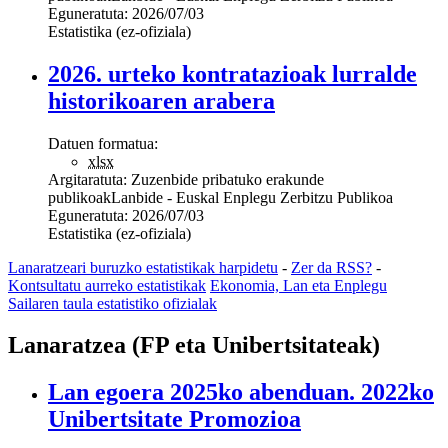
Eguneratuta:
2026/07/03
Estatistika (ez-ofiziala)
2026. urteko kontratazioak lurralde
historikoaren arabera
Datuen formatua:
xlsx
Argitaratuta:
Zuzenbide pribatuko erakunde
publikoak
Lanbide - Euskal Enplegu Zerbitzu Publikoa
Eguneratuta:
2026/07/03
Estatistika (ez-ofiziala)
Lanaratzeari buruzko estatistikak harpidetu
-
Zer da RSS?
-
Kontsultatu aurreko estatistikak
Ekonomia, Lan eta Enplegu
Sailaren taula estatistiko ofizialak
Lanaratzea (FP eta Unibertsitateak)
Lan egoera 2025ko abenduan. 2022ko
Unibertsitate Promozioa