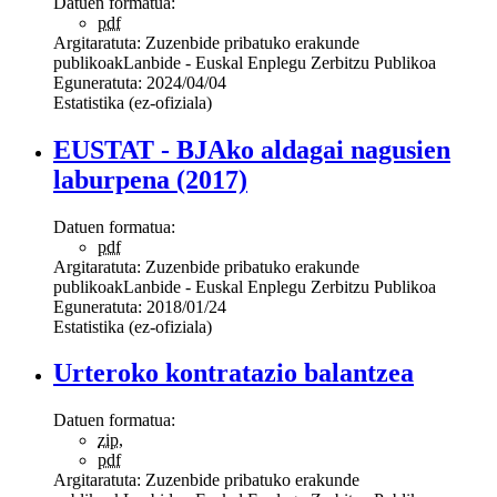
Datuen formatua:
pdf
Argitaratuta:
Zuzenbide pribatuko erakunde
publikoak
Lanbide - Euskal Enplegu Zerbitzu Publikoa
Eguneratuta:
2024/04/04
Estatistika (ez-ofiziala)
EUSTAT - BJAko aldagai nagusien
laburpena (2017)
Datuen formatua:
pdf
Argitaratuta:
Zuzenbide pribatuko erakunde
publikoak
Lanbide - Euskal Enplegu Zerbitzu Publikoa
Eguneratuta:
2018/01/24
Estatistika (ez-ofiziala)
Urteroko kontratazio balantzea
Datuen formatua:
zip
,
pdf
Argitaratuta:
Zuzenbide pribatuko erakunde