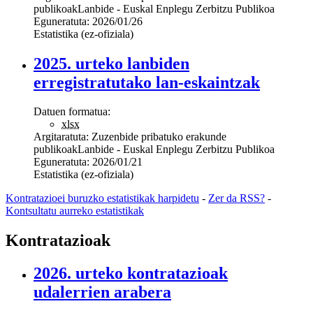
publikoak
Lanbide - Euskal Enplegu Zerbitzu Publikoa
Eguneratuta:
2026/01/26
Estatistika (ez-ofiziala)
2025. urteko lanbiden
erregistratutako lan-eskaintzak
Datuen formatua:
xlsx
Argitaratuta:
Zuzenbide pribatuko erakunde
publikoak
Lanbide - Euskal Enplegu Zerbitzu Publikoa
Eguneratuta:
2026/01/21
Estatistika (ez-ofiziala)
Kontratazioei buruzko estatistikak harpidetu
-
Zer da RSS?
-
Kontsultatu aurreko estatistikak
Kontratazioak
2026. urteko kontratazioak
udalerrien arabera