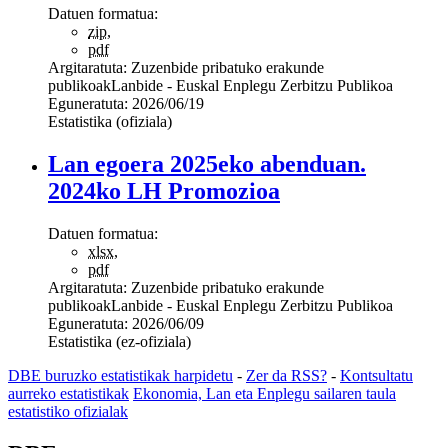
Datuen formatua:
zip
,
pdf
Argitaratuta:
Zuzenbide pribatuko erakunde
publikoak
Lanbide - Euskal Enplegu Zerbitzu Publikoa
Eguneratuta:
2026/06/19
Estatistika (ofiziala)
Lan egoera 2025eko abenduan.
2024ko LH Promozioa
Datuen formatua:
xlsx
,
pdf
Argitaratuta:
Zuzenbide pribatuko erakunde
publikoak
Lanbide - Euskal Enplegu Zerbitzu Publikoa
Eguneratuta:
2026/06/09
Estatistika (ez-ofiziala)
DBE buruzko estatistikak harpidetu
-
Zer da RSS?
-
Kontsultatu
aurreko estatistikak
Ekonomia, Lan eta Enplegu sailaren taula
estatistiko ofizialak