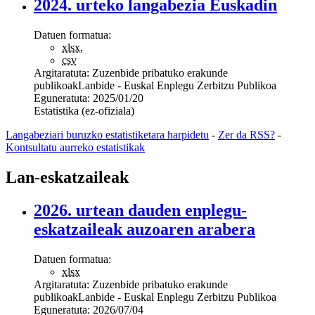
2024. urteko langabezia Euskadin
Datuen formatua:
xlsx
,
csv
Argitaratuta:
Zuzenbide pribatuko erakunde
publikoak
Lanbide - Euskal Enplegu Zerbitzu Publikoa
Eguneratuta:
2025/01/20
Estatistika (ez-ofiziala)
Langabeziari buruzko estatistiketara harpidetu
-
Zer da RSS?
-
Kontsultatu aurreko estatistikak
Lan-eskatzaileak
2026. urtean dauden enplegu-
eskatzaileak auzoaren arabera
Datuen formatua:
xlsx
Argitaratuta:
Zuzenbide pribatuko erakunde
publikoak
Lanbide - Euskal Enplegu Zerbitzu Publikoa
Eguneratuta:
2026/07/04