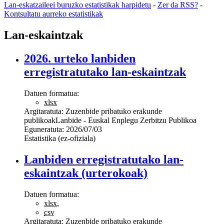
Lan-eskatzaileei buruzko estatistikak harpidetu
-
Zer da RSS?
-
Kontsultatu aurreko estatistikak
Lan-eskaintzak
2026. urteko lanbiden
erregistratutako lan-eskaintzak
Datuen formatua:
xlsx
Argitaratuta:
Zuzenbide pribatuko erakunde
publikoak
Lanbide - Euskal Enplegu Zerbitzu Publikoa
Eguneratuta:
2026/07/03
Estatistika (ez-ofiziala)
Lanbiden erregistratutako lan-
eskaintzak (urterokoak)
Datuen formatua:
xlsx
,
csv
Argitaratuta:
Zuzenbide pribatuko erakunde