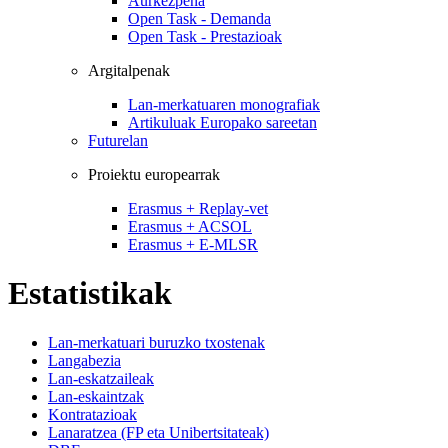
Aurkezpena
Open Task - Demanda
Open Task - Prestazioak
Argitalpenak
Lan-merkatuaren monografiak
Artikuluak Europako sareetan
Futurelan
Proiektu europearrak
Erasmus + Replay-vet
Erasmus + ACSOL
Erasmus + E-MLSR
Estatistikak
Lan-merkatuari buruzko txostenak
Langabezia
Lan-eskatzaileak
Lan-eskaintzak
Kontratazioak
Lanaratzea (FP eta Unibertsitateak)