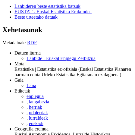
Lanbideren beste estatistika batzuk
EUSTAT - Euskal Estatistika Erakundea
Beste urteetako datuak
Xehetasunak
Metadatuak:
RDF
Datuen iturria
Lanbide - Euskal Enplegu Zerbitzua
Mota
Estatistika | Estatistika ez-ofiziala (Euskal Estatistika Planaren
barruan edota Urteko Estatistika Egitarauan ez dagoena)
Gaia
Lana
Etiketak
enplegua
,
langabezia
,
herriak
,
udalerriak
,
lurraldeak
,
euskadi
Geografia eremua
Euskal Autonomia Erkidegoa, Lurralde Historikoa,