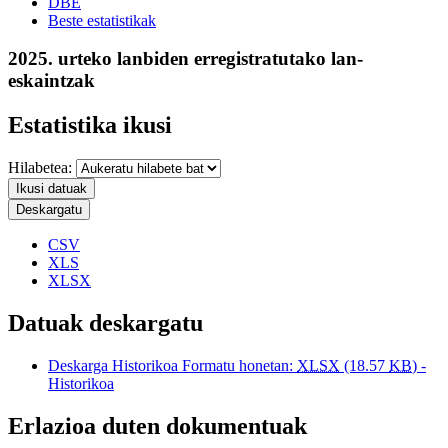
DBE
Beste estatistikak
2025. urteko lanbiden erregistratutako lan-
eskaintzak
Estatistika ikusi
Hilabetea:
Ikusi datuak
Deskargatu
CSV
XLS
XLSX
Datuak deskargatu
Deskarga Historikoa Formatu honetan:
XLSX
(18.57
KB
) -
Historikoa
Erlazioa duten dokumentuak