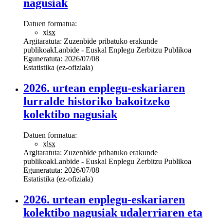
nagusiak
Datuen formatua:
xlsx
Argitaratuta:
Zuzenbide pribatuko erakunde
publikoak
Lanbide - Euskal Enplegu Zerbitzu Publikoa
Eguneratuta:
2026/07/08
Estatistika (ez-ofiziala)
2026. urtean enplegu-eskariaren
lurralde historiko bakoitzeko
kolektibo nagusiak
Datuen formatua:
xlsx
Argitaratuta:
Zuzenbide pribatuko erakunde
publikoak
Lanbide - Euskal Enplegu Zerbitzu Publikoa
Eguneratuta:
2026/07/08
Estatistika (ez-ofiziala)
2026. urtean enplegu-eskariaren
kolektibo nagusiak udalerriaren eta