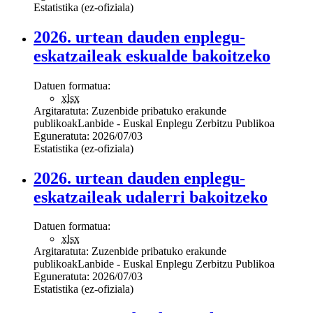
Estatistika (ez-ofiziala)
2026. urtean dauden enplegu-
eskatzaileak eskualde bakoitzeko
Datuen formatua:
xlsx
Argitaratuta:
Zuzenbide pribatuko erakunde
publikoak
Lanbide - Euskal Enplegu Zerbitzu Publikoa
Eguneratuta:
2026/07/03
Estatistika (ez-ofiziala)
2026. urtean dauden enplegu-
eskatzaileak udalerri bakoitzeko
Datuen formatua:
xlsx
Argitaratuta:
Zuzenbide pribatuko erakunde
publikoak
Lanbide - Euskal Enplegu Zerbitzu Publikoa
Eguneratuta:
2026/07/03
Estatistika (ez-ofiziala)