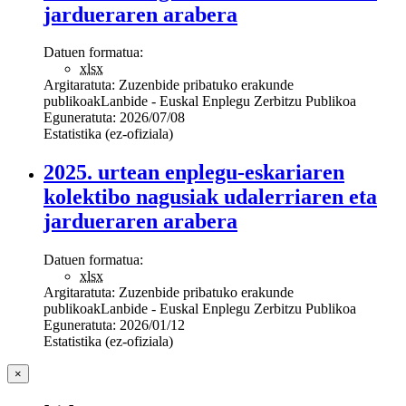
jardueraren arabera
Datuen formatua:
xlsx
Argitaratuta:
Zuzenbide pribatuko erakunde
publikoak
Lanbide - Euskal Enplegu Zerbitzu Publikoa
Eguneratuta:
2026/07/08
Estatistika (ez-ofiziala)
2025. urtean enplegu-eskariaren
kolektibo nagusiak udalerriaren eta
jardueraren arabera
Datuen formatua:
xlsx
Argitaratuta:
Zuzenbide pribatuko erakunde
publikoak
Lanbide - Euskal Enplegu Zerbitzu Publikoa
Eguneratuta:
2026/01/12
Estatistika (ez-ofiziala)
×