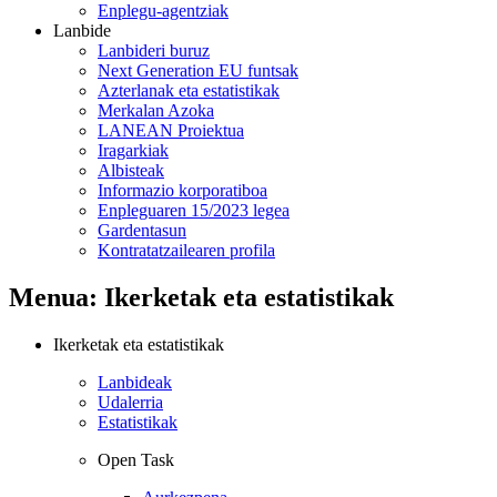
Enplegu-agentziak
Lanbide
Lanbideri buruz
Next Generation EU funtsak
Azterlanak eta estatistikak
Merkalan Azoka
LANEAN Proiektua
Iragarkiak
Albisteak
Informazio korporatiboa
Enpleguaren 15/2023 legea
Gardentasun
Kontratatzailearen profila
Menua: Ikerketak eta estatistikak
Ikerketak eta estatistikak
Lanbideak
Udalerria
Estatistikak
Open Task