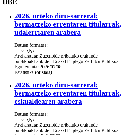
DBE
2026. urteko diru-sarrerak
bermatzeko errentaren titularrak,
udalerriaren arabera
Datuen formatua:
xlsx
Argitaratuta:
Zuzenbide pribatuko erakunde
publikoak
Lanbide - Euskal Enplegu Zerbitzu Publikoa
Eguneratuta:
2026/07/08
Estatistika (ofiziala)
2026. urteko diru-sarrerak
bermatzeko errentaren titularrak,
eskualdearen arabera
Datuen formatua:
xlsx
Argitaratuta:
Zuzenbide pribatuko erakunde
publikoak
Lanbide - Euskal Enplegu Zerbitzu Publikoa