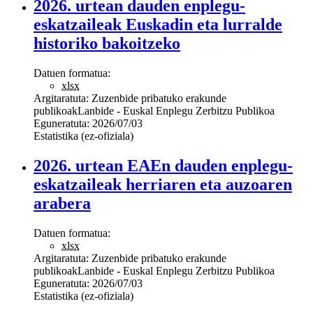
2026. urtean dauden enplegu-
eskatzaileak Euskadin eta lurralde
historiko bakoitzeko
Datuen formatua:
xlsx
Argitaratuta:
Zuzenbide pribatuko erakunde
publikoak
Lanbide - Euskal Enplegu Zerbitzu Publikoa
Eguneratuta:
2026/07/03
Estatistika (ez-ofiziala)
2026. urtean EAEn dauden enplegu-
eskatzaileak herriaren eta auzoaren
arabera
Datuen formatua:
xlsx
Argitaratuta:
Zuzenbide pribatuko erakunde
publikoak
Lanbide - Euskal Enplegu Zerbitzu Publikoa
Eguneratuta:
2026/07/03
Estatistika (ez-ofiziala)