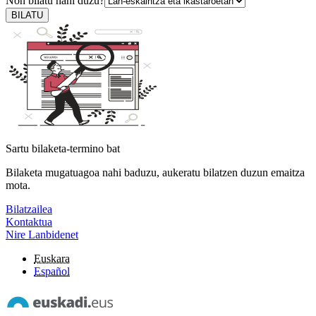
Non bilatu nahi duzu?
BILATU
Sartu bilaketa-termino bat
Bilaketa mugatuagoa nahi baduzu, aukeratu bilatzen duzun emaitza
mota.
Bilatzailea
Kontaktua
Nire Lanbidenet
Euskara
Español