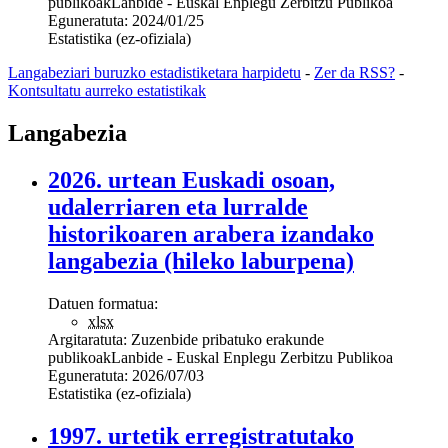
publikoak
Lanbide - Euskal Enplegu Zerbitzu Publikoa
Eguneratuta:
2024/01/25
Estatistika (ez-ofiziala)
Langabeziari buruzko estadistiketara harpidetu
-
Zer da RSS?
-
Kontsultatu aurreko estatistikak
Langabezia
2026. urtean Euskadi osoan,
udalerriaren eta lurralde
historikoaren arabera izandako
langabezia (hileko laburpena)
Datuen formatua:
xlsx
Argitaratuta:
Zuzenbide pribatuko erakunde
publikoak
Lanbide - Euskal Enplegu Zerbitzu Publikoa
Eguneratuta:
2026/07/03
Estatistika (ez-ofiziala)
1997. urtetik erregistratutako