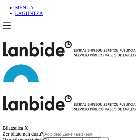
MENUA
LAGUNTZA
Bilatzailea
X
Zer bilatu nah duzu?