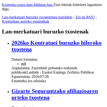
Komenta ezazu datu bilduma hau.
Zure iritziak hobetzen laguntzen
digu.
Lan-merkatuari buruzko txostenetara harpidetu
-
Zer da RSS?
-
Kontsultatu aurreko estatistikak
Lan-merkatuari buruzko txostenak
2026ko Kontratuei buruzko hileroko
txostena
Datuen formatua:
pdf
Argitaratuta:
Zuzenbide pribatuko erakunde
publikoak
Lanbide - Euskal Enplegu Zerbitzu Publikoa
Eguneratuta:
2026/07/28
Estatistika (ez-ofiziala)
Gizarte Segurantzako afiliazioaren
urteko txostena