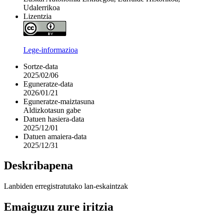
Udalerrikoa
Lizentzia
Lege-informazioa
Sortze-data
2025/02/06
Eguneratze-data
2026/01/21
Eguneratze-maiztasuna
Aldizkotasun gabe
Datuen hasiera-data
2025/12/01
Datuen amaiera-data
2025/12/31
Deskribapena
Lanbiden erregistratutako lan-eskaintzak
Emaiguzu zure iritzia