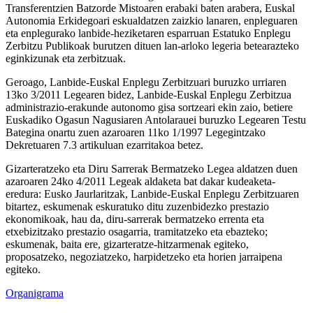
Transferentzien Batzorde Mistoaren erabaki baten arabera, Euskal
Autonomia Erkidegoari eskualdatzen zaizkio lanaren, enpleguaren
eta enplegurako lanbide-heziketaren esparruan Estatuko Enplegu
Zerbitzu Publikoak burutzen dituen lan-arloko legeria betearazteko
eginkizunak eta zerbitzuak.
Geroago, Lanbide-Euskal Enplegu Zerbitzuari buruzko urriaren
13ko 3/2011 Legearen bidez, Lanbide-Euskal Enplegu Zerbitzua
administrazio-erakunde autonomo gisa sortzeari ekin zaio, betiere
Euskadiko Ogasun Nagusiaren Antolarauei buruzko Legearen Testu
Bategina onartu zuen azaroaren 11ko 1/1997 Legegintzako
Dekretuaren 7.3 artikuluan ezarritakoa betez.
Gizarteratzeko eta Diru Sarrerak Bermatzeko Legea aldatzen duen
azaroaren 24ko 4/2011 Legeak aldaketa bat dakar kudeaketa-
eredura: Eusko Jaurlaritzak, Lanbide-Euskal Enplegu Zerbitzuaren
bitartez, eskumenak eskuratuko ditu zuzenbidezko prestazio
ekonomikoak, hau da, diru-sarrerak bermatzeko errenta eta
etxebizitzako prestazio osagarria, tramitatzeko eta ebazteko;
eskumenak, baita ere, gizarteratze-hitzarmenak egiteko,
proposatzeko, negoziatzeko, harpidetzeko eta horien jarraipena
egiteko.
Organigrama