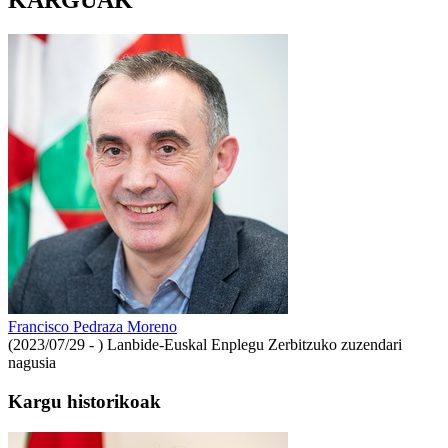
KARGUAK
Francisco Pedraza Moreno
(2023/07/29 - )
Lanbide-Euskal Enplegu Zerbitzuko zuzendari
nagusia
Kargu historikoak