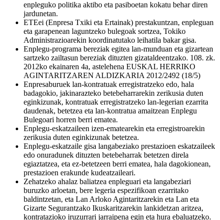
enpleguko politika aktibo eta pasiboetan kokatu behar diren
jardunetan.
ETEei (Enpresa Txiki eta Ertainak) prestakuntzan, enpleguan
eta garapenean laguntzeko bulegoak sortzea, Tokiko
Administrazioarekin koordinatutako leihatila bakar gisa.
Enplegu-programa bereziak egitea lan-munduan eta gizartean
sartzeko zailtasun bereziak dituzten gizataldeentzako. 108. zk.
2012ko ekainaren 4a, astelehena EUSKAL HERRIKO
AGINTARITZAREN ALDIZKARIA 2012/2492 (18/5)
Enpresaburuek lan-kontratuak erregistratzeko edo, hala
badagokio, jakinarazteko betebeharrarekin zerikusia duten
eginkizunak, kontratuak erregistratzeko lan-legerian ezarrita
daudenak, betetzea eta lan-kontratua amaitzean Enplegu
Bulegoari horren berri ematea.
Enplegu-eskatzaileen izen-ematearekin eta erregistroarekin
zerikusia duten eginkizunak betetzea.
Enplegu-eskatzaile gisa langabeziako prestazioen eskatzaileek
edo onuradunek dituzten betebeharrak betetzen direla
egiaztatzea, eta ez-betetzeen berri ematea, hala dagokionean,
prestazioen erakunde kudeatzaileari.
Zehatzeko ahalaz baliatzea enpleguari eta langabeziari
buruzko arloetan, bere legeria espezifikoan ezarritako
baldintzetan, eta Lan Arloko Agintaritzarekin eta Lan eta
Gizarte Segurantzako Ikuskaritzarekin lankidetzan aritzea,
kontratazioko iruzurrari jarraipena egin eta hura ebaluatzeko.