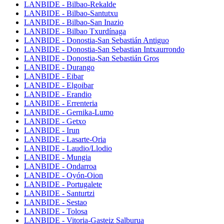
LANBIDE - Bilbao-Rekalde
LANBIDE - Bilbao-Santutxu
LANBIDE - Bilbao-San Inazio
LANBIDE - Bilbao Txurdínaga
LANBIDE - Donostia-San Sebastián Antiguo
LANBIDE - Donostia-San Sebastian Intxaurrondo
LANBIDE - Donostia-San Sebastián Gros
LANBIDE - Durango
LANBIDE - Eibar
LANBIDE - Elgoibar
LANBIDE - Erandio
LANBIDE - Errenteria
LANBIDE - Gernika-Lumo
LANBIDE - Getxo
LANBIDE - Irun
LANBIDE - Lasarte-Oria
LANBIDE - Laudio/Llodio
LANBIDE - Mungia
LANBIDE - Ondarroa
LANBIDE - Oyón-Oion
LANBIDE - Portugalete
LANBIDE - Santurtzi
LANBIDE - Sestao
LANBIDE - Tolosa
LANBIDE - Vitoria-Gasteiz Salburua