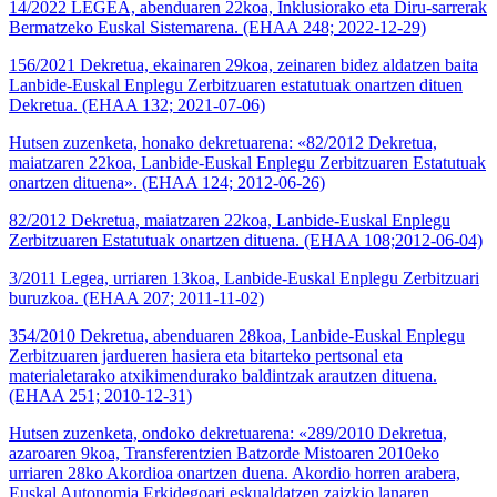
14/2022 LEGEA, abenduaren 22koa, Inklusiorako eta Diru-sarrerak
Bermatzeko Euskal Sistemarena. (EHAA 248; 2022-12-29)
156/2021 Dekretua, ekainaren 29koa, zeinaren bidez aldatzen baita
Lanbide-Euskal Enplegu Zerbitzuaren estatutuak onartzen dituen
Dekretua. (EHAA 132; 2021-07-06)
Hutsen zuzenketa, honako dekretuarena: «82/2012 Dekretua,
maiatzaren 22koa, Lanbide-Euskal Enplegu Zerbitzuaren Estatutuak
onartzen dituena». (EHAA 124; 2012-06-26)
82/2012 Dekretua, maiatzaren 22koa, Lanbide-Euskal Enplegu
Zerbitzuaren Estatutuak onartzen dituena. (EHAA 108;2012-06-04)
3/2011 Legea, urriaren 13koa, Lanbide-Euskal Enplegu Zerbitzuari
buruzkoa. (EHAA 207; 2011-11-02)
354/2010 Dekretua, abenduaren 28koa, Lanbide-Euskal Enplegu
Zerbitzuaren jardueren hasiera eta bitarteko pertsonal eta
materialetarako atxikimendurako baldintzak arautzen dituena.
(EHAA 251; 2010-12-31)
Hutsen zuzenketa, ondoko dekretuarena: «289/2010 Dekretua,
azaroaren 9koa, Transferentzien Batzorde Mistoaren 2010eko
urriaren 28ko Akordioa onartzen duena. Akordio horren arabera,
Euskal Autonomia Erkidegoari eskualdatzen zaizkio lanaren,