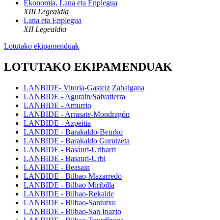
Ekonomia, Lana eta Enplegua
XIII Legealdia
Lana eta Enplegua
XII Legealdia
Lotutako ekipamenduak
LOTUTAKO EKIPAMENDUAK
LANBIDE- Vitoria-Gasteiz Zabalgana
LANBIDE - Agurain/Salvatierra
LANBIDE - Amurrio
LANBIDE - Arrasate-Mondragón
LANBIDE - Azpeitia
LANBIDE - Barakaldo-Beurko
LANBIDE - Barakaldo Gurutzeta
LANBIDE - Basauri-Uribarri
LANBIDE - Basauri-Urbi
LANBIDE - Beasain
LANBIDE - Bilbao-Mazarredo
LANBIDE - Bilbao Miribilla
LANBIDE - Bilbao-Rekalde
LANBIDE - Bilbao-Santutxu
LANBIDE - Bilbao-San Inazio