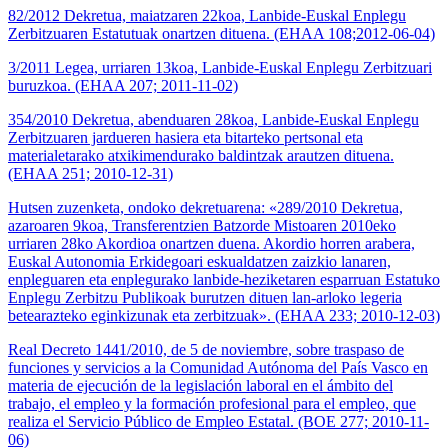
82/2012 Dekretua, maiatzaren 22koa, Lanbide-Euskal Enplegu
Zerbitzuaren Estatutuak onartzen dituena. (EHAA 108;2012-06-04)
3/2011 Legea, urriaren 13koa, Lanbide-Euskal Enplegu Zerbitzuari
buruzkoa. (EHAA 207; 2011-11-02)
354/2010 Dekretua, abenduaren 28koa, Lanbide-Euskal Enplegu
Zerbitzuaren jardueren hasiera eta bitarteko pertsonal eta
materialetarako atxikimendurako baldintzak arautzen dituena.
(EHAA 251; 2010-12-31)
Hutsen zuzenketa, ondoko dekretuarena: «289/2010 Dekretua,
azaroaren 9koa, Transferentzien Batzorde Mistoaren 2010eko
urriaren 28ko Akordioa onartzen duena. Akordio horren arabera,
Euskal Autonomia Erkidegoari eskualdatzen zaizkio lanaren,
enpleguaren eta enplegurako lanbide-heziketaren esparruan Estatuko
Enplegu Zerbitzu Publikoak burutzen dituen lan-arloko legeria
betearazteko eginkizunak eta zerbitzuak». (EHAA 233; 2010-12-03)
Real Decreto 1441/2010, de 5 de noviembre, sobre traspaso de
funciones y servicios a la Comunidad Autónoma del País Vasco en
materia de ejecución de la legislación laboral en el ámbito del
trabajo, el empleo y la formación profesional para el empleo, que
realiza el Servicio Público de Empleo Estatal. (BOE 277; 2010-11-
06)