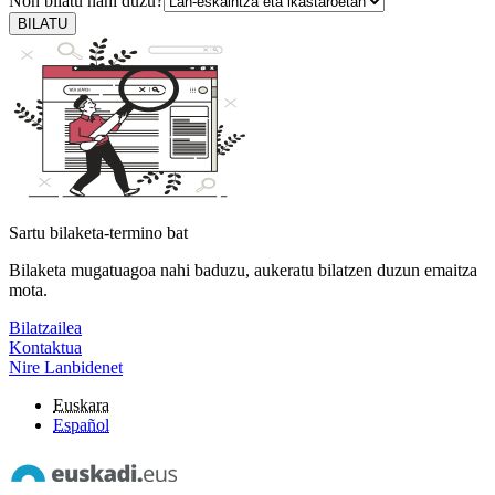
Non bilatu nahi duzu?
BILATU
Sartu bilaketa-termino bat
Bilaketa mugatuagoa nahi baduzu, aukeratu bilatzen duzun emaitza
mota.
Bilatzailea
Kontaktua
Nire Lanbidenet
Euskara
Español