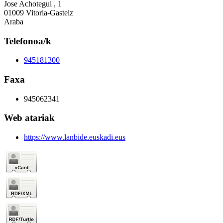
Jose Achotegui , 1
01009 Vitoria-Gasteiz
Araba
Telefonoa/k
945181300
Faxa
945062341
Web atariak
https://www.lanbide.euskadi.eus