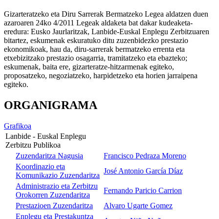
Gizarteratzeko eta Diru Sarrerak Bermatzeko Legea aldatzen duen
azaroaren 24ko 4/2011 Legeak aldaketa bat dakar kudeaketa-
eredura: Eusko Jaurlaritzak, Lanbide-Euskal Enplegu Zerbitzuaren
bitartez, eskumenak eskuratuko ditu zuzenbidezko prestazio
ekonomikoak, hau da, diru-sarrerak bermatzeko errenta eta
etxebizitzako prestazio osagarria, tramitatzeko eta ebazteko;
eskumenak, baita ere, gizarteratze-hitzarmenak egiteko,
proposatzeko, negoziatzeko, harpidetzeko eta horien jarraipena
egiteko.
ORGANIGRAMA
Grafikoa
Lanbide - Euskal Enplegu
Zerbitzu Publikoa
Zuzendaritza Nagusia
Francisco Pedraza Moreno
Koordinazio eta
José Antonio García Díaz
Komunikazio Zuzendaritza
Administrazio eta Zerbitzu
Fernando Paricio Carrion
Orokorren Zuzendaritza
Prestazioen Zuzendaritza
Alvaro Ugarte Gomez
Enplegu eta Prestakuntza