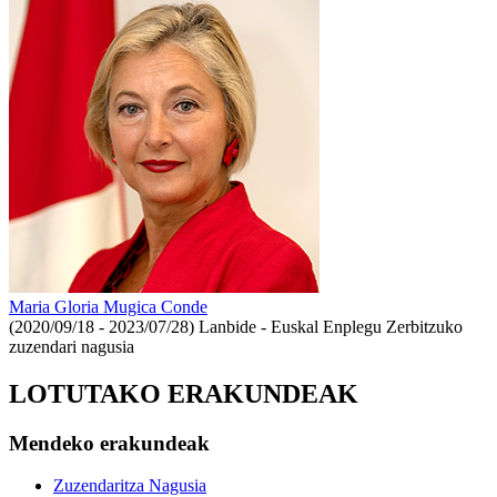
Maria Gloria Mugica Conde
(2020/09/18 - 2023/07/28)
Lanbide - Euskal Enplegu Zerbitzuko
zuzendari nagusia
LOTUTAKO ERAKUNDEAK
Mendeko erakundeak
Zuzendaritza Nagusia