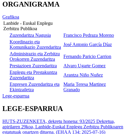
ORGANIGRAMA
Grafikoa
Lanbide - Euskal Enplegu
Zerbitzu Publikoa
Zuzendaritza Nagusia
Francisco Pedraza Moreno
Koordinazio eta
José Antonio García Díaz
Komunikazio Zuzendaritza
Administrazio eta Zerbitzu
Fernando Paricio Carrion
Orokorren Zuzendaritza
Prestazioen Zuzendaritza
Alvaro Ugarte Gomez
Enplegu eta Prestakuntza
Arantza Niño Nuñez
Zuzendaritza
Enpresen Zuzendaritza eta
Maria Teresa Martinez
Ekintzailetza
Granado
Lege-esparrua
LEGE-ESPARRUA
HUTS-ZUZENKETA, dekretu honena: 93/2025 Dekretua,
apirilaren 29koa, Lanbide-Euskal Enplegu Zerbitzu Publikoaren
estatutuak onartzen dituena. (EHAA 134; 2025-07-16)