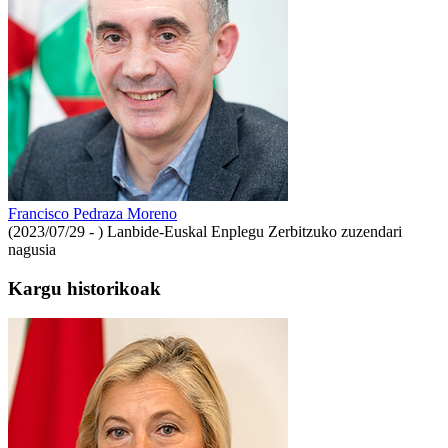
Francisco Pedraza Moreno
(2023/07/29 - )
Lanbide-Euskal Enplegu Zerbitzuko zuzendari
nagusia
Kargu historikoak