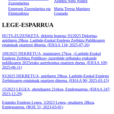
Arantza Niño Nuñez
Zuzendaritza
Enpresen Zuzendaritza eta
Maria Teresa Martinez
Ekintzailetza
Granado
LEGE-ESPARRUA
HUTS-ZUZENKETA, dekretu honena: 93/2025 Dekretua,
apirilaren 29koa, Lanbide-Euskal Enplegu Zerbitzu Publikoaren
estatutuak onartzen dituena. (EHAA 134; 2025-07-16)
109/2025 DEKRETUA, maiatzaren 27koa, «Lanbide-Euskal
Enplegu Zerbitzu Publikoa» zuzenbide pribatuko erakunde
publikoaren 2025erako aurrekontua onartzen duena. (EHAA 109;
2025-06-11)
93/2025 DEKRETUA, apirilaren 29koa, Lanbide-Euskal Enplegu
Zerbitzuaren estatutuak onartzen dituena. (EHAA 90; 2025-03-15)
15/2023 LEGEA, abenduaren 21ekoa, Enpleguarena. (EHAA 247;
2023-12-29)
Estatuko Enplegu Legea. 3/2023 Legea, otsailaren 28koa,
Enpleguarena. (BOE 51; 2023-03-01)