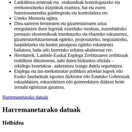
Lankidetza-zentroak eta –erakundeak homologatzeko eta
errekonozitzeko irizpideak ezartzea, bai eta euren
funtzionamendua gainbegiratu eta kontrolatzea ere.
Urteko Memoria egitea.
Diru-sarreren bermearen eta gizarteratzearen arloa
erregulatzen duen legeriak ezarritako moduan, zuzenbidezko
prestazio ekonomikoak tramitatzeko eta ebazteko eskumenez,
gizarteratzehitzarmenak egiteko, proposatzeko, negoziatzeko,
harpidetzeko eta horien jarraipena egiteko eskumenez
baliatzea, baita arlo horretako zehatze-ahalmenaz ere.
Herritarrek, Lanbide-Euskal Enplegu Zerbitzuaren zerbitzuak
erabiltzen dituztenean, nahi duten hizkuntza ofiziala –
erkidego honetakoa– aukeratzea izango dutela segurtatzea.
Enplegu eta lan-merkaturatze politiken arloetan legeek edo
Eusko Jaurlaritzak egozten dizkioten edo Estatuko Gobernuak
eskualdatzen, eskuordetzen edo gomendatzen dizkion beste
zernahi eginkizun garatzea.
Harremanetarako datuak
Harremanetarako datuak
Helbidea