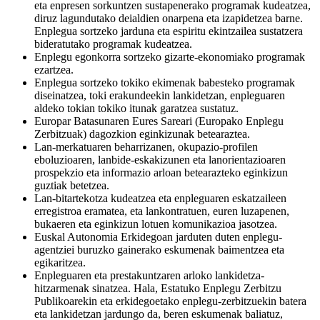
eta enpresen sorkuntzen sustapenerako programak kudeatzea,
diruz lagundutako deialdien onarpena eta izapidetzea barne.
Enplegua sortzeko jarduna eta espiritu ekintzailea sustatzera
bideratutako programak kudeatzea.
Enplegu egonkorra sortzeko gizarte-ekonomiako programak
ezartzea.
Enplegua sortzeko tokiko ekimenak babesteko programak
diseinatzea, toki erakundeekin lankidetzan, enpleguaren
aldeko tokian tokiko itunak garatzea sustatuz.
Europar Batasunaren Eures Sareari (Europako Enplegu
Zerbitzuak) dagozkion eginkizunak betearaztea.
Lan-merkatuaren beharrizanen, okupazio-profilen
eboluzioaren, lanbide-eskakizunen eta lanorientazioaren
prospekzio eta informazio arloan betearazteko eginkizun
guztiak betetzea.
Lan-bitartekotza kudeatzea eta enpleguaren eskatzaileen
erregistroa eramatea, eta lankontratuen, euren luzapenen,
bukaeren eta eginkizun lotuen komunikazioa jasotzea.
Euskal Autonomia Erkidegoan jarduten duten enplegu-
agentziei buruzko gainerako eskumenak baimentzea eta
egikaritzea.
Enpleguaren eta prestakuntzaren arloko lankidetza-
hitzarmenak sinatzea. Hala, Estatuko Enplegu Zerbitzu
Publikoarekin eta erkidegoetako enplegu-zerbitzuekin batera
eta lankidetzan jardungo da, beren eskumenak baliatuz,