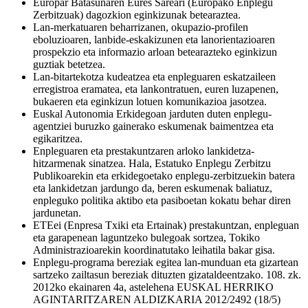
Europar Batasunaren Eures Sareari (Europako Enplegu
Zerbitzuak) dagozkion eginkizunak betearaztea.
Lan-merkatuaren beharrizanen, okupazio-profilen
eboluzioaren, lanbide-eskakizunen eta lanorientazioaren
prospekzio eta informazio arloan betearazteko eginkizun
guztiak betetzea.
Lan-bitartekotza kudeatzea eta enpleguaren eskatzaileen
erregistroa eramatea, eta lankontratuen, euren luzapenen,
bukaeren eta eginkizun lotuen komunikazioa jasotzea.
Euskal Autonomia Erkidegoan jarduten duten enplegu-
agentziei buruzko gainerako eskumenak baimentzea eta
egikaritzea.
Enpleguaren eta prestakuntzaren arloko lankidetza-
hitzarmenak sinatzea. Hala, Estatuko Enplegu Zerbitzu
Publikoarekin eta erkidegoetako enplegu-zerbitzuekin batera
eta lankidetzan jardungo da, beren eskumenak baliatuz,
enpleguko politika aktibo eta pasiboetan kokatu behar diren
jardunetan.
ETEei (Enpresa Txiki eta Ertainak) prestakuntzan, enpleguan
eta garapenean laguntzeko bulegoak sortzea, Tokiko
Administrazioarekin koordinatutako leihatila bakar gisa.
Enplegu-programa bereziak egitea lan-munduan eta gizartean
sartzeko zailtasun bereziak dituzten gizataldeentzako. 108. zk.
2012ko ekainaren 4a, astelehena EUSKAL HERRIKO
AGINTARITZAREN ALDIZKARIA 2012/2492 (18/5)