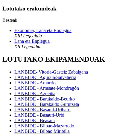
Lotutako erakundeak
Besteak
Ekonomia, Lana eta Enplegua
XIII Legealdia
Lana eta Enplegua
XII Legealdia
LOTUTAKO EKIPAMENDUAK
LANBIDE- Vitoria-Gasteiz Zabalgana
LANBIDE - Agurain/Salvatierra
LANBIDE - Amurrio
LANBIDE - Arrasate-Mondragón
LANBIDE - Azpeitia
LANBIDE - Barakaldo-Beurko
LANBIDE - Barakaldo Gurutzeta
LANBIDE - Basauri-Uribarri
LANBIDE - Basauri-Urbi
LANBIDE - Beasain
LANBIDE - Bilbao-Mazarredo
LANBIDE - Bilbao Miribilla