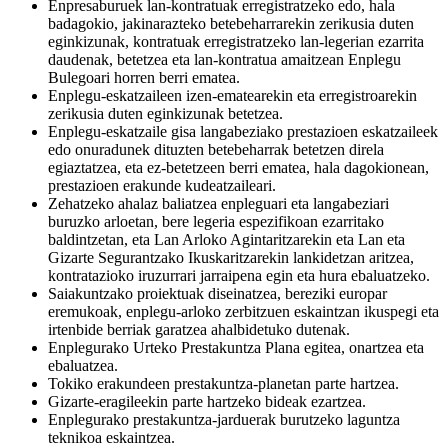
Enpresaburuek lan-kontratuak erregistratzeko edo, hala
badagokio, jakinarazteko betebeharrarekin zerikusia duten
eginkizunak, kontratuak erregistratzeko lan-legerian ezarrita
daudenak, betetzea eta lan-kontratua amaitzean Enplegu
Bulegoari horren berri ematea.
Enplegu-eskatzaileen izen-ematearekin eta erregistroarekin
zerikusia duten eginkizunak betetzea.
Enplegu-eskatzaile gisa langabeziako prestazioen eskatzaileek
edo onuradunek dituzten betebeharrak betetzen direla
egiaztatzea, eta ez-betetzeen berri ematea, hala dagokionean,
prestazioen erakunde kudeatzaileari.
Zehatzeko ahalaz baliatzea enpleguari eta langabeziari
buruzko arloetan, bere legeria espezifikoan ezarritako
baldintzetan, eta Lan Arloko Agintaritzarekin eta Lan eta
Gizarte Segurantzako Ikuskaritzarekin lankidetzan aritzea,
kontratazioko iruzurrari jarraipena egin eta hura ebaluatzeko.
Saiakuntzako proiektuak diseinatzea, bereziki europar
eremukoak, enplegu-arloko zerbitzuen eskaintzan ikuspegi eta
irtenbide berriak garatzea ahalbidetuko dutenak.
Enplegurako Urteko Prestakuntza Plana egitea, onartzea eta
ebaluatzea.
Tokiko erakundeen prestakuntza-planetan parte hartzea.
Gizarte-eragileekin parte hartzeko bideak ezartzea.
Enplegurako prestakuntza-jarduerak burutzeko laguntza
teknikoa eskaintzea.