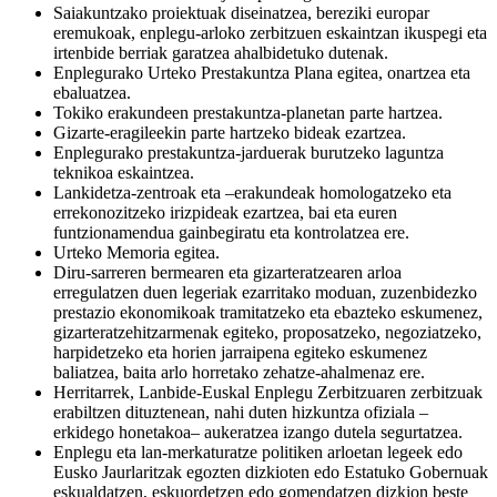
Saiakuntzako proiektuak diseinatzea, bereziki europar
eremukoak, enplegu-arloko zerbitzuen eskaintzan ikuspegi eta
irtenbide berriak garatzea ahalbidetuko dutenak.
Enplegurako Urteko Prestakuntza Plana egitea, onartzea eta
ebaluatzea.
Tokiko erakundeen prestakuntza-planetan parte hartzea.
Gizarte-eragileekin parte hartzeko bideak ezartzea.
Enplegurako prestakuntza-jarduerak burutzeko laguntza
teknikoa eskaintzea.
Lankidetza-zentroak eta –erakundeak homologatzeko eta
errekonozitzeko irizpideak ezartzea, bai eta euren
funtzionamendua gainbegiratu eta kontrolatzea ere.
Urteko Memoria egitea.
Diru-sarreren bermearen eta gizarteratzearen arloa
erregulatzen duen legeriak ezarritako moduan, zuzenbidezko
prestazio ekonomikoak tramitatzeko eta ebazteko eskumenez,
gizarteratzehitzarmenak egiteko, proposatzeko, negoziatzeko,
harpidetzeko eta horien jarraipena egiteko eskumenez
baliatzea, baita arlo horretako zehatze-ahalmenaz ere.
Herritarrek, Lanbide-Euskal Enplegu Zerbitzuaren zerbitzuak
erabiltzen dituztenean, nahi duten hizkuntza ofiziala –
erkidego honetakoa– aukeratzea izango dutela segurtatzea.
Enplegu eta lan-merkaturatze politiken arloetan legeek edo
Eusko Jaurlaritzak egozten dizkioten edo Estatuko Gobernuak
eskualdatzen, eskuordetzen edo gomendatzen dizkion beste