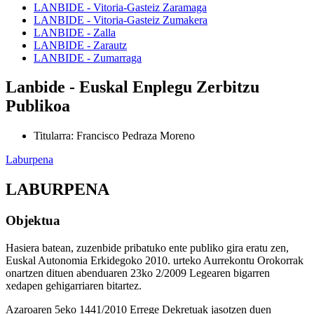
LANBIDE - Vitoria-Gasteiz Zaramaga
LANBIDE - Vitoria-Gasteiz Zumakera
LANBIDE - Zalla
LANBIDE - Zarautz
LANBIDE - Zumarraga
Lanbide - Euskal Enplegu Zerbitzu
Publikoa
Titularra
:
Francisco Pedraza Moreno
Laburpena
LABURPENA
Objektua
Hasiera batean, zuzenbide pribatuko ente publiko gira eratu zen,
Euskal Autonomia Erkidegoko 2010. urteko Aurrekontu Orokorrak
onartzen dituen abenduaren 23ko 2/2009 Legearen bigarren
xedapen gehigarriaren bitartez.
Azaroaren 5eko 1441/2010 Errege Dekretuak jasotzen duen