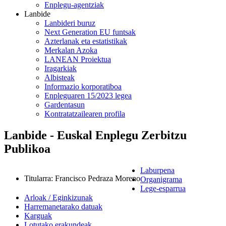
Enplegu-agentziak
Lanbide
Lanbideri buruz
Next Generation EU funtsak
Azterlanak eta estatistikak
Merkalan Azoka
LANEAN Proiektua
Iragarkiak
Albisteak
Informazio korporatiboa
Enpleguaren 15/2023 legea
Gardentasun
Kontratatzailearen profila
Lanbide - Euskal Enplegu Zerbitzu
Publikoa
Laburpena
Titularra
:
Francisco Pedraza Moreno
Organigrama
Lege-esparrua
Arloak / Eginkizunak
Harremanetarako datuak
Karguak
Lotutako erakundeak