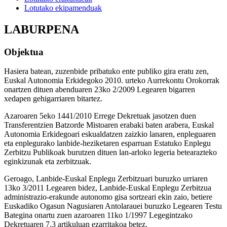
Lotutako ekipamenduak
LABURPENA
Objektua
Hasiera batean, zuzenbide pribatuko ente publiko gira eratu zen,
Euskal Autonomia Erkidegoko 2010. urteko Aurrekontu Orokorrak
onartzen dituen abenduaren 23ko 2/2009 Legearen bigarren
xedapen gehigarriaren bitartez.
Azaroaren 5eko 1441/2010 Errege Dekretuak jasotzen duen
Transferentzien Batzorde Mistoaren erabaki baten arabera, Euskal
Autonomia Erkidegoari eskualdatzen zaizkio lanaren, enpleguaren
eta enplegurako lanbide-heziketaren esparruan Estatuko Enplegu
Zerbitzu Publikoak burutzen dituen lan-arloko legeria betearazteko
eginkizunak eta zerbitzuak.
Geroago, Lanbide-Euskal Enplegu Zerbitzuari buruzko urriaren
13ko 3/2011 Legearen bidez, Lanbide-Euskal Enplegu Zerbitzua
administrazio-erakunde autonomo gisa sortzeari ekin zaio, betiere
Euskadiko Ogasun Nagusiaren Antolarauei buruzko Legearen Testu
Bategina onartu zuen azaroaren 11ko 1/1997 Legegintzako
Dekretuaren 7.3 artikuluan ezarritakoa betez.