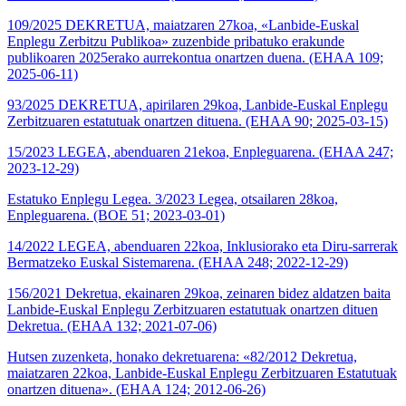
109/2025 DEKRETUA, maiatzaren 27koa, «Lanbide-Euskal
Enplegu Zerbitzu Publikoa» zuzenbide pribatuko erakunde
publikoaren 2025erako aurrekontua onartzen duena. (EHAA 109;
2025-06-11)
93/2025 DEKRETUA, apirilaren 29koa, Lanbide-Euskal Enplegu
Zerbitzuaren estatutuak onartzen dituena. (EHAA 90; 2025-03-15)
15/2023 LEGEA, abenduaren 21ekoa, Enpleguarena. (EHAA 247;
2023-12-29)
Estatuko Enplegu Legea. 3/2023 Legea, otsailaren 28koa,
Enpleguarena. (BOE 51; 2023-03-01)
14/2022 LEGEA, abenduaren 22koa, Inklusiorako eta Diru-sarrerak
Bermatzeko Euskal Sistemarena. (EHAA 248; 2022-12-29)
156/2021 Dekretua, ekainaren 29koa, zeinaren bidez aldatzen baita
Lanbide-Euskal Enplegu Zerbitzuaren estatutuak onartzen dituen
Dekretua. (EHAA 132; 2021-07-06)
Hutsen zuzenketa, honako dekretuarena: «82/2012 Dekretua,
maiatzaren 22koa, Lanbide-Euskal Enplegu Zerbitzuaren Estatutuak
onartzen dituena». (EHAA 124; 2012-06-26)