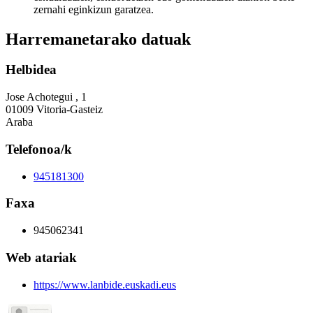
zernahi eginkizun garatzea.
Harremanetarako datuak
Helbidea
Jose Achotegui , 1
01009 Vitoria-Gasteiz
Araba
Telefonoa/k
945181300
Faxa
945062341
Web atariak
https://www.lanbide.euskadi.eus