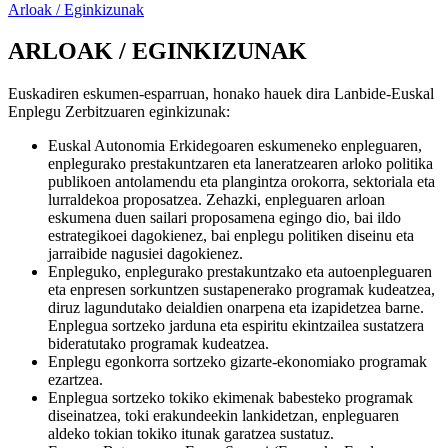
Arloak / Eginkizunak
ARLOAK / EGINKIZUNAK
Euskadiren eskumen-esparruan, honako hauek dira Lanbide-Euskal
Enplegu Zerbitzuaren eginkizunak:
Euskal Autonomia Erkidegoaren eskumeneko enpleguaren,
enplegurako prestakuntzaren eta laneratzearen arloko politika
publikoen antolamendu eta plangintza orokorra, sektoriala eta
lurraldekoa proposatzea. Zehazki, enpleguaren arloan
eskumena duen sailari proposamena egingo dio, bai ildo
estrategikoei dagokienez, bai enplegu politiken diseinu eta
jarraibide nagusiei dagokienez.
Enpleguko, enplegurako prestakuntzako eta autoenpleguaren
eta enpresen sorkuntzen sustapenerako programak kudeatzea,
diruz lagundutako deialdien onarpena eta izapidetzea barne.
Enplegua sortzeko jarduna eta espiritu ekintzailea sustatzera
bideratutako programak kudeatzea.
Enplegu egonkorra sortzeko gizarte-ekonomiako programak
ezartzea.
Enplegua sortzeko tokiko ekimenak babesteko programak
diseinatzea, toki erakundeekin lankidetzan, enpleguaren
aldeko tokian tokiko itunak garatzea sustatuz.