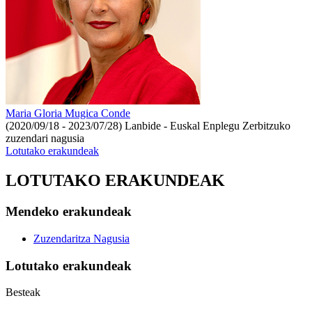
Maria Gloria Mugica Conde
(2020/09/18 - 2023/07/28)
Lanbide - Euskal Enplegu Zerbitzuko
zuzendari nagusia
Lotutako erakundeak
LOTUTAKO ERAKUNDEAK
Mendeko erakundeak
Zuzendaritza Nagusia
Lotutako erakundeak
Besteak