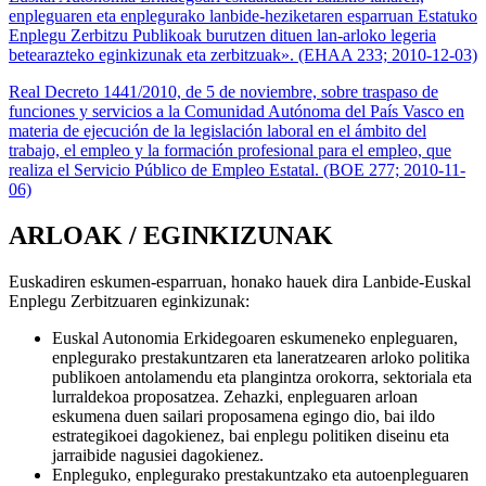
enpleguaren eta enplegurako lanbide-heziketaren esparruan Estatuko
Enplegu Zerbitzu Publikoak burutzen dituen lan-arloko legeria
betearazteko eginkizunak eta zerbitzuak». (EHAA 233; 2010-12-03)
Real Decreto 1441/2010, de 5 de noviembre, sobre traspaso de
funciones y servicios a la Comunidad Autónoma del País Vasco en
materia de ejecución de la legislación laboral en el ámbito del
trabajo, el empleo y la formación profesional para el empleo, que
realiza el Servicio Público de Empleo Estatal. (BOE 277; 2010-11-
06)
ARLOAK / EGINKIZUNAK
Euskadiren eskumen-esparruan, honako hauek dira Lanbide-Euskal
Enplegu Zerbitzuaren eginkizunak:
Euskal Autonomia Erkidegoaren eskumeneko enpleguaren,
enplegurako prestakuntzaren eta laneratzearen arloko politika
publikoen antolamendu eta plangintza orokorra, sektoriala eta
lurraldekoa proposatzea. Zehazki, enpleguaren arloan
eskumena duen sailari proposamena egingo dio, bai ildo
estrategikoei dagokienez, bai enplegu politiken diseinu eta
jarraibide nagusiei dagokienez.
Enpleguko, enplegurako prestakuntzako eta autoenpleguaren