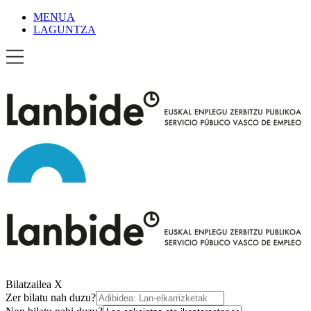
MENUA
LAGUNTZA
Bilatzailea
X
Zer bilatu nah duzu?