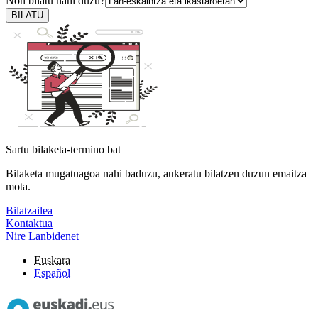
Non bilatu nahi duzu?
BILATU
Sartu bilaketa-termino bat
Bilaketa mugatuagoa nahi baduzu, aukeratu bilatzen duzun emaitza
mota.
Bilatzailea
Kontaktua
Nire Lanbidenet
Euskara
Español