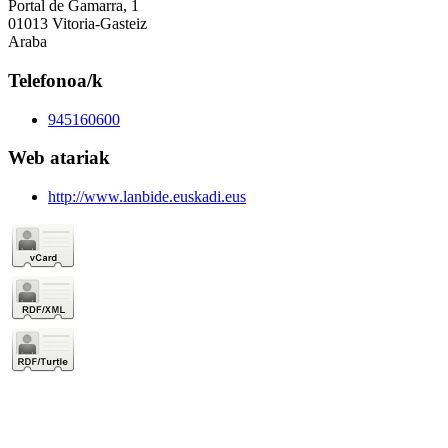
Portal de Gamarra, 1
01013 Vitoria-Gasteiz
Araba
Telefonoa/k
945160600
Web atariak
http://www.lanbide.euskadi.eus