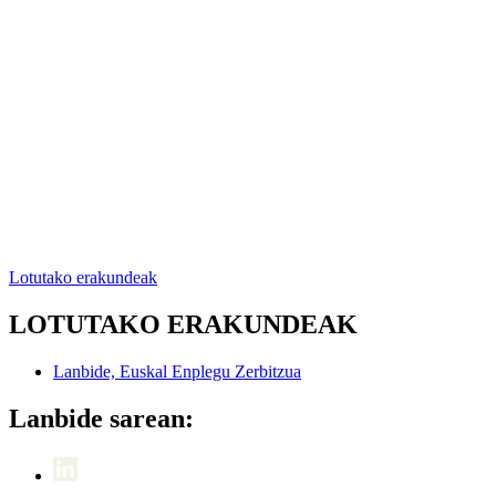
Lotutako erakundeak
LOTUTAKO ERAKUNDEAK
Lanbide, Euskal Enplegu Zerbitzua
Lanbide sarean: