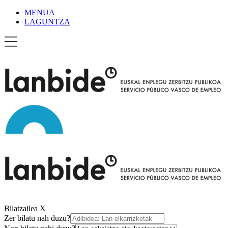
MENUA
LAGUNTZA
Bilatzailea
X
Zer bilatu nah duzu?