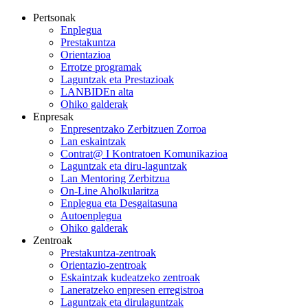
Pertsonak
Enplegua
Prestakuntza
Orientazioa
Errotze programak
Laguntzak eta Prestazioak
LANBIDEn alta
Ohiko galderak
Enpresak
Enpresentzako Zerbitzuen Zorroa
Lan eskaintzak
Contrat@ I Kontratoen Komunikazioa
Laguntzak eta diru-laguntzak
Lan Mentoring Zerbitzua
On-Line Aholkularitza
Enplegua eta Desgaitasuna
Autoenplegua
Ohiko galderak
Zentroak
Prestakuntza-zentroak
Orientazio-zentroak
Eskaintzak kudeatzeko zentroak
Laneratzeko enpresen erregistroa
Laguntzak eta dirulaguntzak