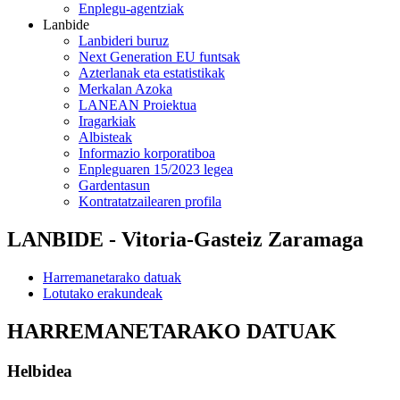
Enplegu-agentziak
Lanbide
Lanbideri buruz
Next Generation EU funtsak
Azterlanak eta estatistikak
Merkalan Azoka
LANEAN Proiektua
Iragarkiak
Albisteak
Informazio korporatiboa
Enpleguaren 15/2023 legea
Gardentasun
Kontratatzailearen profila
LANBIDE - Vitoria-Gasteiz Zaramaga
Harremanetarako datuak
Lotutako erakundeak
HARREMANETARAKO DATUAK
Helbidea