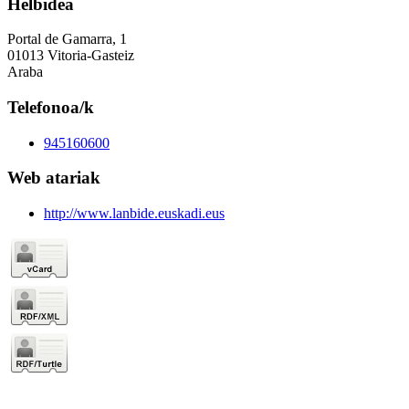
Helbidea
Portal de Gamarra, 1
01013 Vitoria-Gasteiz
Araba
Telefonoa/k
945160600
Web atariak
http://www.lanbide.euskadi.eus