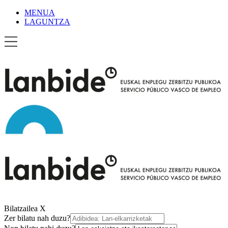
MENUA
LAGUNTZA
Bilatzailea
X
Zer bilatu nah duzu?