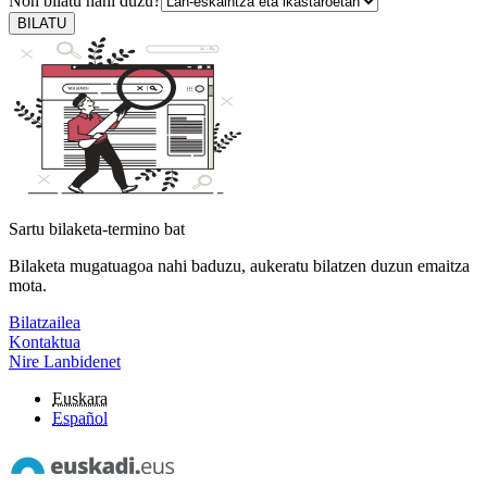
Non bilatu nahi duzu?
BILATU
Sartu bilaketa-termino bat
Bilaketa mugatuagoa nahi baduzu, aukeratu bilatzen duzun emaitza
mota.
Bilatzailea
Kontaktua
Nire Lanbidenet
Euskara
Español