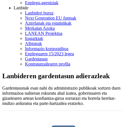
Enplegu-agentziak
Lanbide
Lanbideri buruz
Next Generation EU funtsak
Azterlanak eta estatistikak
Merkalan Azoka
LANEAN Proiektua
Iragarkiak
Albisteak
Informazio korporatiboa
Enpleguaren 15/2023 legea
Gardentasun
Kontratatzailearen profila
Lanbideren gardentasun adierazleak
Gardentasunak esan nahi du administrazio publikoak sortzen duen
informazioa nahieran eskuratu ahal izatea, gobernuaren eta
gizartearen artean konfiantza-giroa sorrarazi eta horrela herritar-
multzo arduratsu eta parte-hartzailea eratzeko.