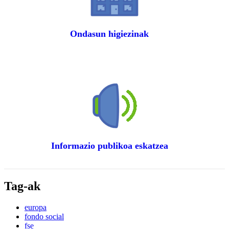
Ondasun higiezinak
Informazio publikoa eskatzea
Tag-ak
europa
fondo social
fse