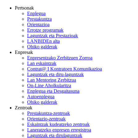
Pertsonak
Enplegua
Prestakuntza
Orientazioa
Errotze programak
Laguntzak eta Prestazioak
LANBIDEn alta
Ohiko galderak
Enpresak
Enpresentzako Zerbitzuen Zorroa
Lan eskaintzak
Contrat@ I Kontratoen Komunikazioa
Laguntzak eta diru-laguntzak
Lan Mentoring Zerbitzua
On-Line Aholkularitza
Enplegua eta Desgaitasuna
Autoenplegua
Ohiko galderak
Zentroak
Prestakuntza-zentroak
Orientazio-zentroak
Eskaintzak kudeatzeko zentroak
Laneratzeko enpresen erregistroa
Laguntzak eta dirulaguntzak