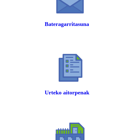
Bateragarritasuna
Urteko aitorpenak