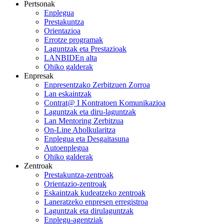
Pertsonak
Enplegua
Prestakuntza
Orientazioa
Errotze programak
Laguntzak eta Prestazioak
LANBIDEn alta
Ohiko galderak
Enpresak
Enpresentzako Zerbitzuen Zorroa
Lan eskaintzak
Contrat@ I Kontratoen Komunikazioa
Laguntzak eta diru-laguntzak
Lan Mentoring Zerbitzua
On-Line Aholkularitza
Enplegua eta Desgaitasuna
Autoenplegua
Ohiko galderak
Zentroak
Prestakuntza-zentroak
Orientazio-zentroak
Eskaintzak kudeatzeko zentroak
Laneratzeko enpresen erregistroa
Laguntzak eta dirulaguntzak
Enplegu-agentziak