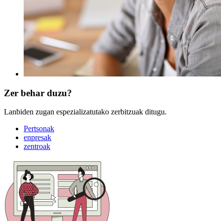
Zer behar duzu?
Lanbiden zugan espezializatutako zerbitzuak ditugu.
Pertsonak
enpresak
zentroak