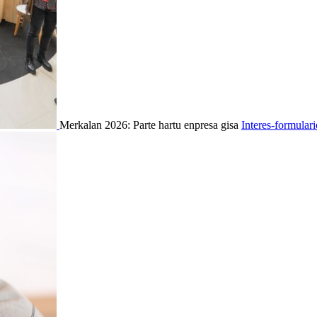
Merkalan 2026: Parte hartu enpresa gisa
Interes-formular