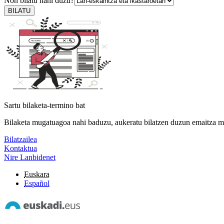
Non bilatu nahi duzu?
BILATU
Sartu bilaketa-termino bat
Bilaketa mugatuagoa nahi baduzu, aukeratu bilatzen duzun emaitza m
Bilatzailea
Kontaktua
Nire Lanbidenet
Euskara
Español