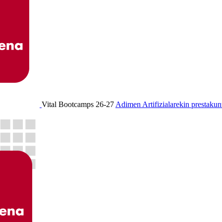
Vital Bootcamps 26-27
Adimen Artifizialarekin prestakun