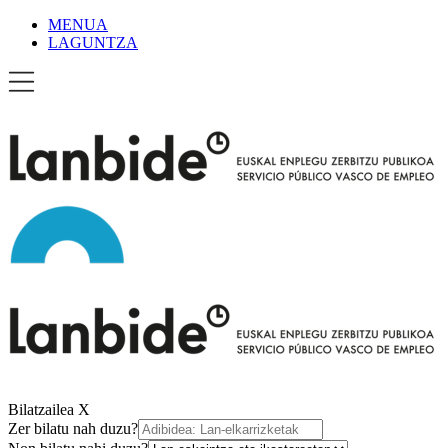
MENUA
LAGUNTZA
Bilatzailea
X
Zer bilatu nah duzu?