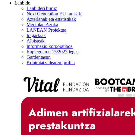
Lanbide
Lanbideri buruz
Next Generation EU funtsak
Azterlanak eta estatistikak
Merkalan Azoka
LANEAN Proiektua
Iragarkiak
Albisteak
Informazio korporatiboa
Enpleguaren 15/2023 legea
Gardentasun
Kontratatzailearen profila