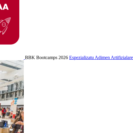
BBK Bootcamps 2026
Espezializatu Adimen Artifizialar