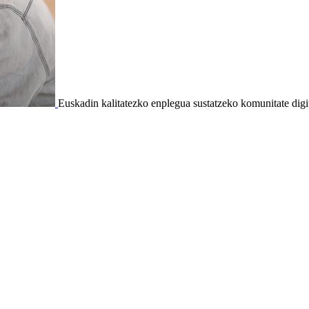
Euskadin kalitatezko enplegua sustatzeko komunitate digi