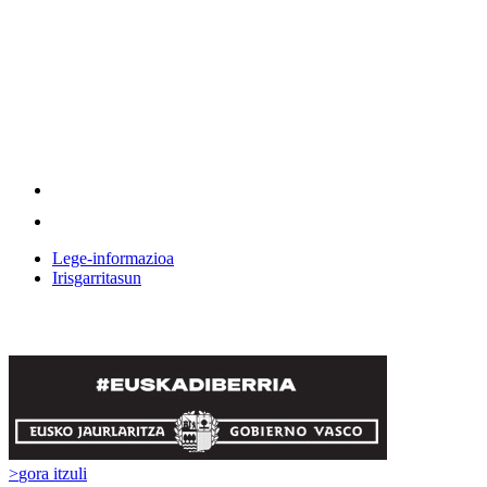
Lege-informazioa
Irisgarritasun
>
gora itzuli