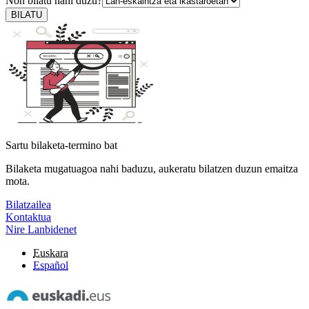
Non bilatu nahi duzu?
BILATU
Sartu bilaketa-termino bat
Bilaketa mugatuagoa nahi baduzu, aukeratu bilatzen duzun emaitza
mota.
Bilatzailea
Kontaktua
Nire Lanbidenet
Euskara
Español