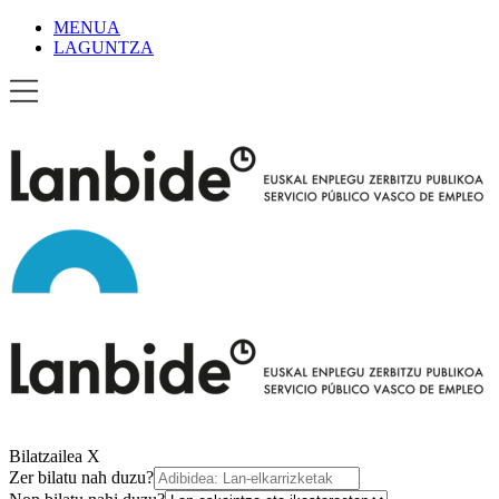
MENUA
LAGUNTZA
Bilatzailea
X
Zer bilatu nah duzu?