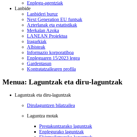
Enplegu-agentziak
Lanbide
Lanbideri buruz
Next Generation EU funtsak
Azterlanak eta estatistikak
Merkalan Azoka
LANEAN Proiektua
Iragarkiak
Albisteak
Informazio korporatiboa
Enpleguaren 15/2023 legea
Gardentasun
Kontratatzailearen profila
Menua: Laguntzak eta diru-laguntzak
Laguntzak eta diru-laguntzak
Dirulaguntzen bilatzailea
Laguntza motak
Prestakuntzarako laguntzak
Enplegurako laguntzak