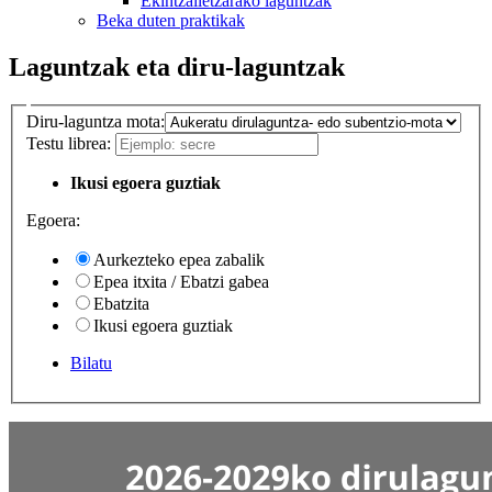
Ekintzailetzarako laguntzak
Beka duten praktikak
Laguntzak eta diru-laguntzak
Diru-laguntza mota:
Testu librea:
Ikusi egoera guztiak
Egoera:
Aurkezteko epea zabalik
Epea itxita / Ebatzi gabea
Ebatzita
Ikusi egoera guztiak
Bilatu