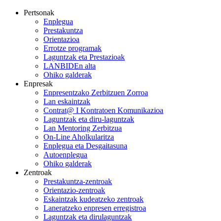
Pertsonak
Enplegua
Prestakuntza
Orientazioa
Errotze programak
Laguntzak eta Prestazioak
LANBIDEn alta
Ohiko galderak
Enpresak
Enpresentzako Zerbitzuen Zorroa
Lan eskaintzak
Contrat@ I Kontratoen Komunikazioa
Laguntzak eta diru-laguntzak
Lan Mentoring Zerbitzua
On-Line Aholkularitza
Enplegua eta Desgaitasuna
Autoenplegua
Ohiko galderak
Zentroak
Prestakuntza-zentroak
Orientazio-zentroak
Eskaintzak kudeatzeko zentroak
Laneratzeko enpresen erregistroa
Laguntzak eta dirulaguntzak