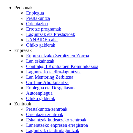
Pertsonak
Enplegua
Prestakuntza
Orientazioa
Errotze programak
Laguntzak eta Prestazioak
LANBIDEn alta
Ohiko galderak
Enpresak
Enpresentzako Zerbitzuen Zorroa
Lan eskaintzak
Contrat@ I Kontratoen Komunikazioa
Laguntzak eta diru-laguntzak
Lan Mentoring Zerbitzua
On-Line Aholkularitza
Enplegua eta Desgaitasuna
Autoenplegua
Ohiko galderak
Zentroak
Prestakuntza-zentroak
Orientazio-zentroak
Eskaintzak kudeatzeko zentroak
Laneratzeko enpresen erregistroa
Laguntzak eta dirulaguntzak