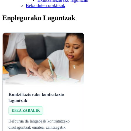
Ekintzailetzarako laguntzak
Beka duten praktikak
Enplegurako Laguntzak
Kontziliaziorako kontratazio-
laguntzak
EPEA ZABALIK
Helburua da langabeak kontratatzeko
dirulaguntzak ematea, zaintzagatik