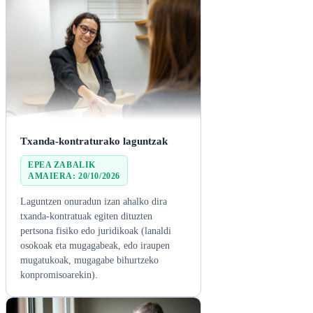
Txanda-kontraturako laguntzak
EPEA ZABALIK

AMAIERA: 20/10/2026
Laguntzen onuradun izan ahalko dira
txanda-kontratuak egiten dituzten
pertsona fisiko edo juridikoak (lanaldi
osokoak eta mugagabeak, edo iraupen
mugatukoak, mugagabe bihurtzeko
konpromisoarekin).