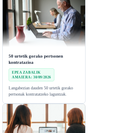
50 urtetik gorako pertsonen
kontratazioa
EPEA ZABALIK

AMAIERA: 30/09/2026
Langabezian dauden 50 urtetik gorako
pertsonak kontratatzeko laguntzak.