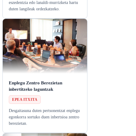
eszedentzia edo lanaldi-murrizketa hartu
duten langileak ordezkatzeko.
Enplegu Zentro Berezietan
inbertitzeko laguntzak
EPEA ITXITA
Desgaitasuna duten pertsonentzat enplegu
egonkorra sortuko duen inbertsioa zentro
berezietan.