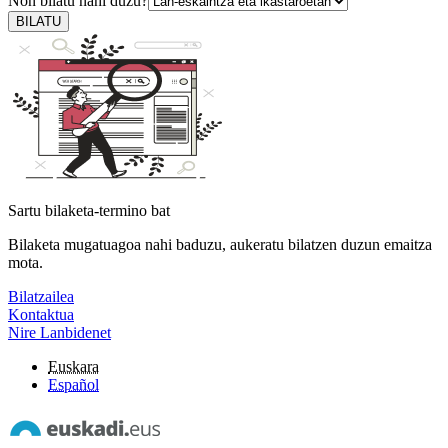
Non bilatu nahi duzu?
BILATU
Sartu bilaketa-termino bat
Bilaketa mugatuagoa nahi baduzu, aukeratu bilatzen duzun emaitza
mota.
Bilatzailea
Kontaktua
Nire Lanbidenet
Euskara
Español