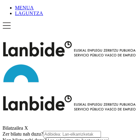
MENUA
LAGUNTZA
Bilatzailea
X
Zer bilatu nah duzu?