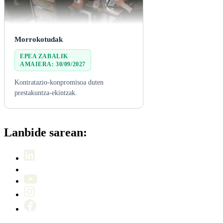
Morrokotudak
EPEA ZABALIK

AMAIERA: 30/09/2027
Kontratazio-konpromisoa duten
prestakuntza-ekintzak.
Lanbide sarean: