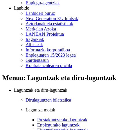
Enplegu-agentziak
Lanbide
Lanbideri buruz
Next Generation EU funtsak
Azterlanak eta estatistikak
Merkalan Azoka
LANEAN Proiektua
Iragarkiak
Albisteak
Informazio korporatiboa
Enpleguaren 15/2023 legea
Gardentasun
Kontratatzailearen profila
Menua: Laguntzak eta diru-laguntzak
Laguntzak eta diru-laguntzak
Dirulaguntzen bilatzailea
Laguntza motak
Prestakuntzarako laguntzak
Enplegurako laguntzak