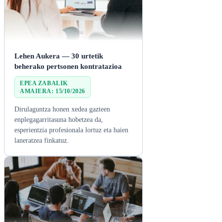
Lehen Aukera — 30 urtetik
beherako pertsonen kontratazioa
EPEA ZABALIK

AMAIERA: 15/10/2026
Dirulaguntza honen xedea gazteen
enplegagarritasuna hobetzea da,
esperientzia profesionala lortuz eta haien
laneratzea finkatuz.