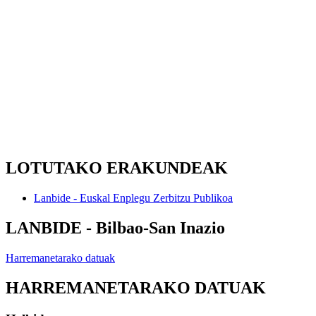
LOTUTAKO ERAKUNDEAK
Lanbide - Euskal Enplegu Zerbitzu Publikoa
LANBIDE - Bilbao-San Inazio
Harremanetarako datuak
HARREMANETARAKO DATUAK