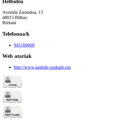
Helbidea
Avenida Zarandoa, 13
48015 Bilbao
Bizkaia
Telefonoa/k
945160600
Web atariak
http://www.lanbide.euskadi.eus