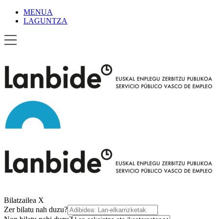
MENUA
LAGUNTZA
Bilatzailea
X
Zer bilatu nah duzu?