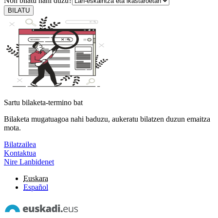
Non bilatu nahi duzu?
BILATU
Sartu bilaketa-termino bat
Bilaketa mugatuagoa nahi baduzu, aukeratu bilatzen duzun emaitza
mota.
Bilatzailea
Kontaktua
Nire Lanbidenet
Euskara
Español