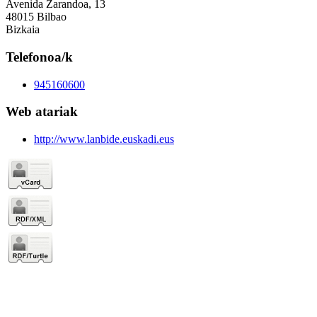
Avenida Zarandoa, 13
48015 Bilbao
Bizkaia
Telefonoa/k
945160600
Web atariak
http://www.lanbide.euskadi.eus