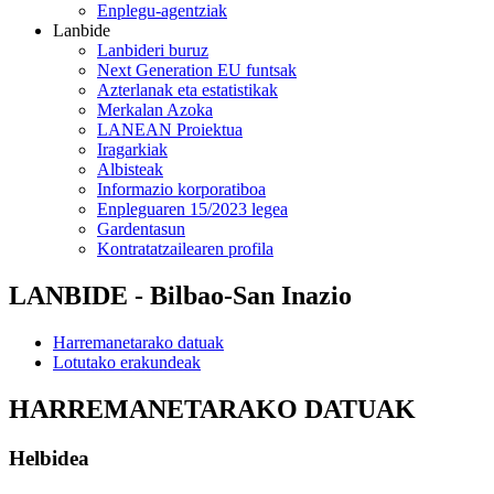
Enplegu-agentziak
Lanbide
Lanbideri buruz
Next Generation EU funtsak
Azterlanak eta estatistikak
Merkalan Azoka
LANEAN Proiektua
Iragarkiak
Albisteak
Informazio korporatiboa
Enpleguaren 15/2023 legea
Gardentasun
Kontratatzailearen profila
LANBIDE - Bilbao-San Inazio
Harremanetarako datuak
Lotutako erakundeak
HARREMANETARAKO DATUAK
Helbidea