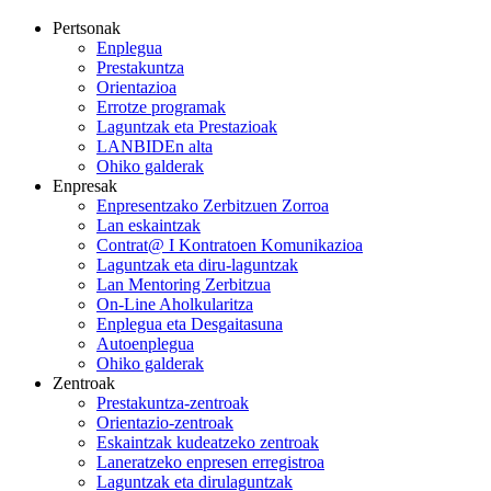
Pertsonak
Enplegua
Prestakuntza
Orientazioa
Errotze programak
Laguntzak eta Prestazioak
LANBIDEn alta
Ohiko galderak
Enpresak
Enpresentzako Zerbitzuen Zorroa
Lan eskaintzak
Contrat@ I Kontratoen Komunikazioa
Laguntzak eta diru-laguntzak
Lan Mentoring Zerbitzua
On-Line Aholkularitza
Enplegua eta Desgaitasuna
Autoenplegua
Ohiko galderak
Zentroak
Prestakuntza-zentroak
Orientazio-zentroak
Eskaintzak kudeatzeko zentroak
Laneratzeko enpresen erregistroa
Laguntzak eta dirulaguntzak