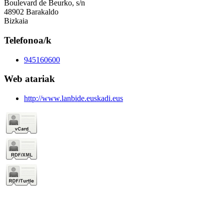
Boulevard de Beurko, s/n
48902 Barakaldo
Bizkaia
Telefonoa/k
945160600
Web atariak
http://www.lanbide.euskadi.eus