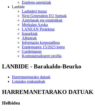
Enplegu-agentziak
Lanbide
Lanbideri buruz
Next Generation EU funtsak
Azterlanak eta estatistikak
Merkalan Azoka
LANEAN Proiektua
Iragarkiak
Albisteak
Informazio korporatiboa
Enpleguaren 15/2023 legea
Gardentasun
Kontratatzailearen profila
LANBIDE - Barakaldo-Beurko
Harremanetarako datuak
Lotutako erakundeak
HARREMANETARAKO DATUAK
Helbidea