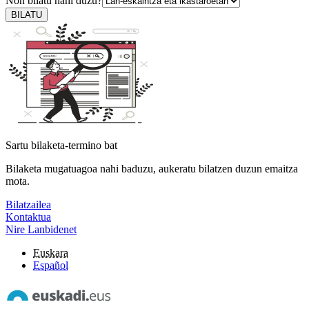
Non bilatu nahi duzu?
BILATU
Sartu bilaketa-termino bat
Bilaketa mugatuagoa nahi baduzu, aukeratu bilatzen duzun emaitza
mota.
Bilatzailea
Kontaktua
Nire Lanbidenet
Euskara
Español