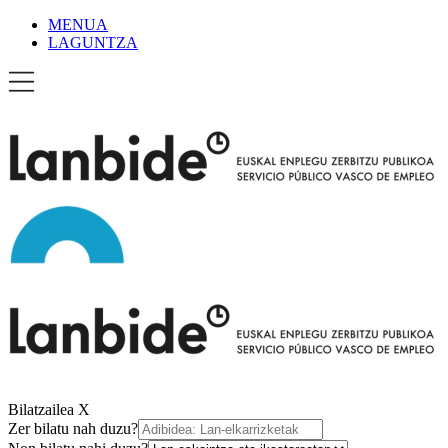
MENUA
LAGUNTZA
Bilatzailea
X
Zer bilatu nah duzu?