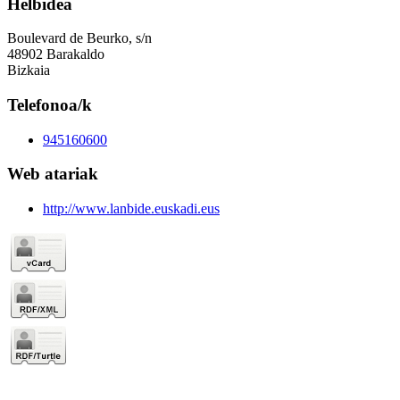
Helbidea
Boulevard de Beurko, s/n
48902 Barakaldo
Bizkaia
Telefonoa/k
945160600
Web atariak
http://www.lanbide.euskadi.eus