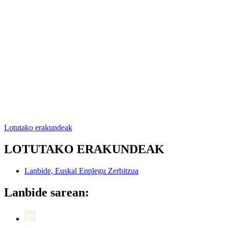
Lotutako erakundeak
LOTUTAKO ERAKUNDEAK
Lanbide, Euskal Enplegu Zerbitzua
Lanbide sarean: