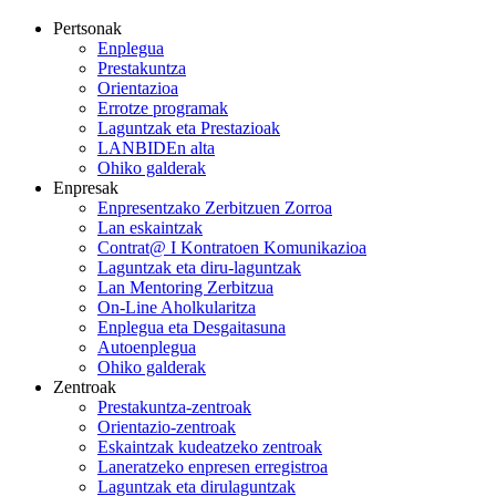
Pertsonak
Enplegua
Prestakuntza
Orientazioa
Errotze programak
Laguntzak eta Prestazioak
LANBIDEn alta
Ohiko galderak
Enpresak
Enpresentzako Zerbitzuen Zorroa
Lan eskaintzak
Contrat@ I Kontratoen Komunikazioa
Laguntzak eta diru-laguntzak
Lan Mentoring Zerbitzua
On-Line Aholkularitza
Enplegua eta Desgaitasuna
Autoenplegua
Ohiko galderak
Zentroak
Prestakuntza-zentroak
Orientazio-zentroak
Eskaintzak kudeatzeko zentroak
Laneratzeko enpresen erregistroa
Laguntzak eta dirulaguntzak