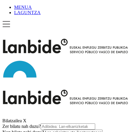
MENUA
LAGUNTZA
Bilatzailea
X
Zer bilatu nah duzu?