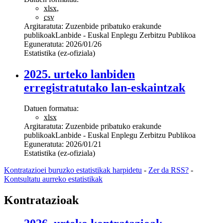
xlsx
,
csv
Argitaratuta:
Zuzenbide pribatuko erakunde
publikoak
Lanbide - Euskal Enplegu Zerbitzu Publikoa
Eguneratuta:
2026/01/26
Estatistika (ez-ofiziala)
2025. urteko lanbiden
erregistratutako lan-eskaintzak
Datuen formatua:
xlsx
Argitaratuta:
Zuzenbide pribatuko erakunde
publikoak
Lanbide - Euskal Enplegu Zerbitzu Publikoa
Eguneratuta:
2026/01/21
Estatistika (ez-ofiziala)
Kontratazioei buruzko estatistikak harpidetu
-
Zer da RSS?
-
Kontsultatu aurreko estatistikak
Kontratazioak