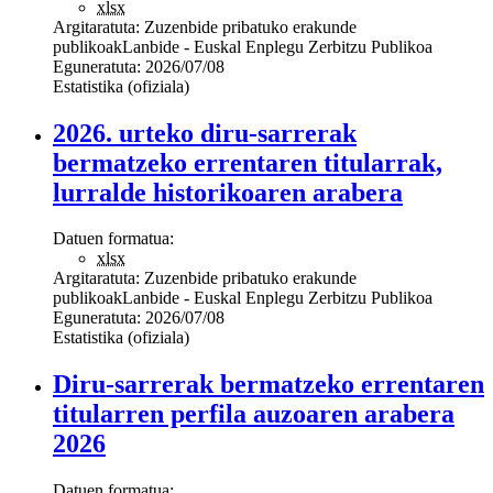
xlsx
Argitaratuta:
Zuzenbide pribatuko erakunde
publikoak
Lanbide - Euskal Enplegu Zerbitzu Publikoa
Eguneratuta:
2026/07/08
Estatistika (ofiziala)
2026. urteko diru-sarrerak
bermatzeko errentaren titularrak,
lurralde historikoaren arabera
Datuen formatua:
xlsx
Argitaratuta:
Zuzenbide pribatuko erakunde
publikoak
Lanbide - Euskal Enplegu Zerbitzu Publikoa
Eguneratuta:
2026/07/08
Estatistika (ofiziala)
Diru-sarrerak bermatzeko errentaren
titularren perfila auzoaren arabera
2026
Datuen formatua: