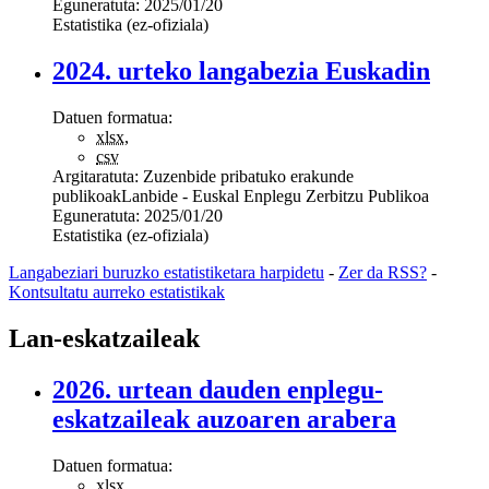
Eguneratuta:
2025/01/20
Estatistika (ez-ofiziala)
2024. urteko langabezia Euskadin
Datuen formatua:
xlsx
,
csv
Argitaratuta:
Zuzenbide pribatuko erakunde
publikoak
Lanbide - Euskal Enplegu Zerbitzu Publikoa
Eguneratuta:
2025/01/20
Estatistika (ez-ofiziala)
Langabeziari buruzko estatistiketara harpidetu
-
Zer da RSS?
-
Kontsultatu aurreko estatistikak
Lan-eskatzaileak
2026. urtean dauden enplegu-
eskatzaileak auzoaren arabera
Datuen formatua:
xlsx