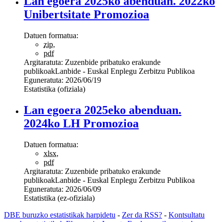
Lan egoera 2025ko abenduan. 2022ko
Unibertsitate Promozioa
Datuen formatua:
zip
,
pdf
Argitaratuta:
Zuzenbide pribatuko erakunde
publikoak
Lanbide - Euskal Enplegu Zerbitzu Publikoa
Eguneratuta:
2026/06/19
Estatistika (ofiziala)
Lan egoera 2025eko abenduan.
2024ko LH Promozioa
Datuen formatua:
xlsx
,
pdf
Argitaratuta:
Zuzenbide pribatuko erakunde
publikoak
Lanbide - Euskal Enplegu Zerbitzu Publikoa
Eguneratuta:
2026/06/09
Estatistika (ez-ofiziala)
DBE buruzko estatistikak harpidetu
-
Zer da RSS?
-
Kontsultatu