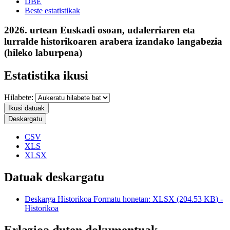
DBE
Beste estatistikak
2026. urtean Euskadi osoan, udalerriaren eta
lurralde historikoaren arabera izandako langabezia
(hileko laburpena)
Estatistika ikusi
Hilabete:
Ikusi datuak
Deskargatu
CSV
XLS
XLSX
Datuak deskargatu
Deskarga Historikoa Formatu honetan:
XLSX
(204.53
KB
) -
Historikoa
Erlazioa duten dokumentuak