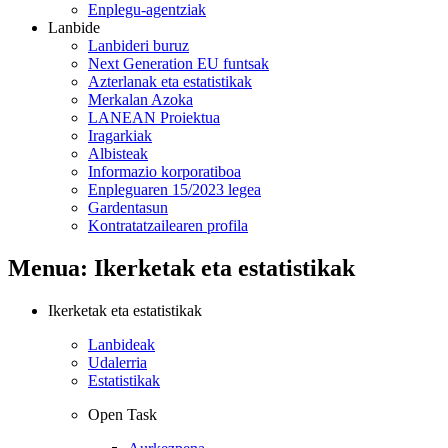
Enplegu-agentziak
Lanbide
Lanbideri buruz
Next Generation EU funtsak
Azterlanak eta estatistikak
Merkalan Azoka
LANEAN Proiektua
Iragarkiak
Albisteak
Informazio korporatiboa
Enpleguaren 15/2023 legea
Gardentasun
Kontratatzailearen profila
Menua: Ikerketak eta estatistikak
Ikerketak eta estatistikak
Lanbideak
Udalerria
Estatistikak
Open Task