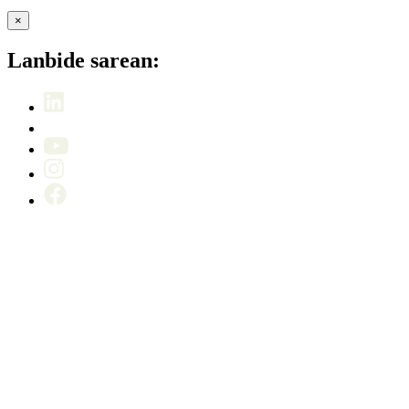
×
Lanbide sarean: