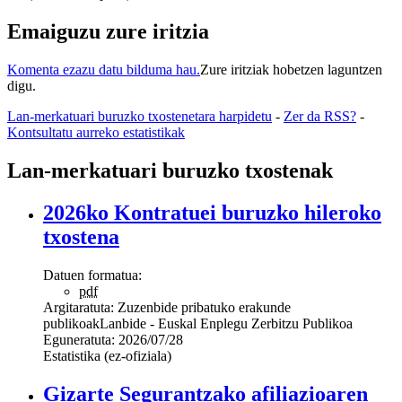
Emaiguzu zure iritzia
Komenta ezazu datu bilduma hau.
Zure iritziak hobetzen laguntzen
digu.
Lan-merkatuari buruzko txostenetara harpidetu
-
Zer da RSS?
-
Kontsultatu aurreko estatistikak
Lan-merkatuari buruzko txostenak
2026ko Kontratuei buruzko hileroko
txostena
Datuen formatua:
pdf
Argitaratuta:
Zuzenbide pribatuko erakunde
publikoak
Lanbide - Euskal Enplegu Zerbitzu Publikoa
Eguneratuta:
2026/07/28
Estatistika (ez-ofiziala)
Gizarte Segurantzako afiliazioaren