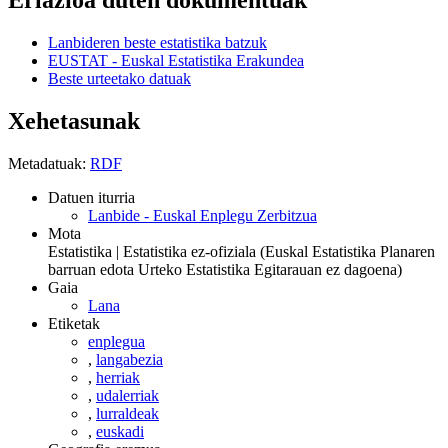
Lanbideren beste estatistika batzuk
EUSTAT - Euskal Estatistika Erakundea
Beste urteetako datuak
Xehetasunak
Metadatuak:
RDF
Datuen iturria
Lanbide - Euskal Enplegu Zerbitzua
Mota
Estatistika | Estatistika ez-ofiziala (Euskal Estatistika Planaren
barruan edota Urteko Estatistika Egitarauan ez dagoena)
Gaia
Lana
Etiketak
enplegua
,
langabezia
,
herriak
,
udalerriak
,
lurraldeak
,
euskadi