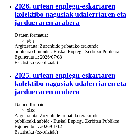
2026. urtean enplegu-eskariaren
kolektibo nagusiak udalerriaren eta
jardueraren arabera
Datuen formatua:
xlsx
Argitaratuta:
Zuzenbide pribatuko erakunde
publikoak
Lanbide - Euskal Enplegu Zerbitzu Publikoa
Eguneratuta:
2026/07/08
Estatistika (ez-ofiziala)
2025. urtean enplegu-eskariaren
kolektibo nagusiak udalerriaren eta
jardueraren arabera
Datuen formatua:
xlsx
Argitaratuta:
Zuzenbide pribatuko erakunde
publikoak
Lanbide - Euskal Enplegu Zerbitzu Publikoa
Eguneratuta:
2026/01/12
Estatistika (ez-ofiziala)