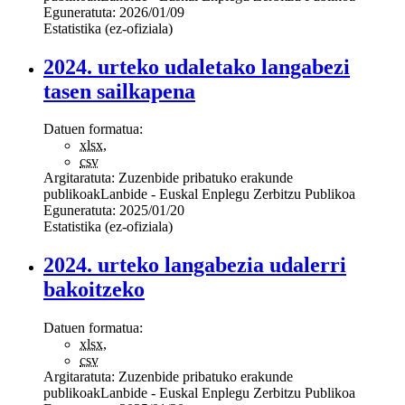
Eguneratuta:
2026/01/09
Estatistika (ez-ofiziala)
2024. urteko udaletako langabezi
tasen sailkapena
Datuen formatua:
xlsx
,
csv
Argitaratuta:
Zuzenbide pribatuko erakunde
publikoak
Lanbide - Euskal Enplegu Zerbitzu Publikoa
Eguneratuta:
2025/01/20
Estatistika (ez-ofiziala)
2024. urteko langabezia udalerri
bakoitzeko
Datuen formatua:
xlsx
,
csv
Argitaratuta:
Zuzenbide pribatuko erakunde
publikoak
Lanbide - Euskal Enplegu Zerbitzu Publikoa