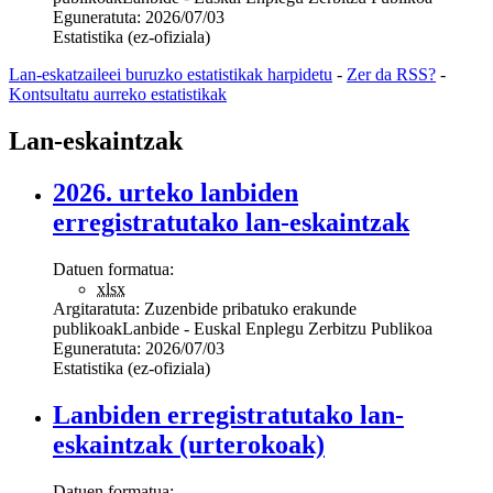
Eguneratuta:
2026/07/03
Estatistika (ez-ofiziala)
Lan-eskatzaileei buruzko estatistikak harpidetu
-
Zer da RSS?
-
Kontsultatu aurreko estatistikak
Lan-eskaintzak
2026. urteko lanbiden
erregistratutako lan-eskaintzak
Datuen formatua:
xlsx
Argitaratuta:
Zuzenbide pribatuko erakunde
publikoak
Lanbide - Euskal Enplegu Zerbitzu Publikoa
Eguneratuta:
2026/07/03
Estatistika (ez-ofiziala)
Lanbiden erregistratutako lan-
eskaintzak (urterokoak)
Datuen formatua: