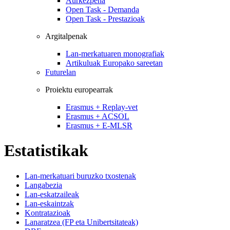
Aurkezpena
Open Task - Demanda
Open Task - Prestazioak
Argitalpenak
Lan-merkatuaren monografiak
Artikuluak Europako sareetan
Futurelan
Proiektu europearrak
Erasmus + Replay-vet
Erasmus + ACSOL
Erasmus + E-MLSR
Estatistikak
Lan-merkatuari buruzko txostenak
Langabezia
Lan-eskatzaileak
Lan-eskaintzak
Kontratazioak
Lanaratzea (FP eta Unibertsitateak)