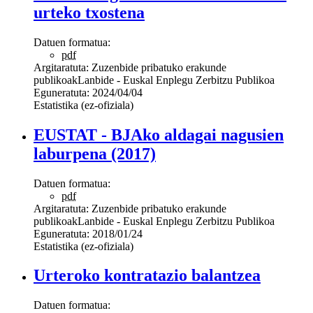
urteko txostena
Datuen formatua:
pdf
Argitaratuta:
Zuzenbide pribatuko erakunde
publikoak
Lanbide - Euskal Enplegu Zerbitzu Publikoa
Eguneratuta:
2024/04/04
Estatistika (ez-ofiziala)
EUSTAT - BJAko aldagai nagusien
laburpena (2017)
Datuen formatua:
pdf
Argitaratuta:
Zuzenbide pribatuko erakunde
publikoak
Lanbide - Euskal Enplegu Zerbitzu Publikoa
Eguneratuta:
2018/01/24
Estatistika (ez-ofiziala)
Urteroko kontratazio balantzea
Datuen formatua: