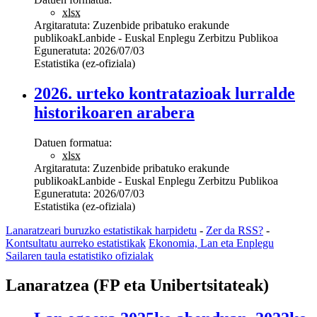
xlsx
Argitaratuta:
Zuzenbide pribatuko erakunde
publikoak
Lanbide - Euskal Enplegu Zerbitzu Publikoa
Eguneratuta:
2026/07/03
Estatistika (ez-ofiziala)
2026. urteko kontratazioak lurralde
historikoaren arabera
Datuen formatua:
xlsx
Argitaratuta:
Zuzenbide pribatuko erakunde
publikoak
Lanbide - Euskal Enplegu Zerbitzu Publikoa
Eguneratuta:
2026/07/03
Estatistika (ez-ofiziala)
Lanaratzeari buruzko estatistikak harpidetu
-
Zer da RSS?
-
Kontsultatu aurreko estatistikak
Ekonomia, Lan eta Enplegu
Sailaren taula estatistiko ofizialak
Lanaratzea (FP eta Unibertsitateak)