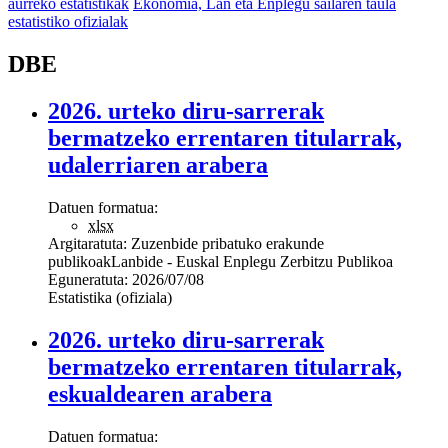
aurreko estatistikak
Ekonomia, Lan eta Enplegu sailaren taula
estatistiko ofizialak
DBE
2026. urteko diru-sarrerak
bermatzeko errentaren titularrak,
udalerriaren arabera
Datuen formatua:
xlsx
Argitaratuta:
Zuzenbide pribatuko erakunde
publikoak
Lanbide - Euskal Enplegu Zerbitzu Publikoa
Eguneratuta:
2026/07/08
Estatistika (ofiziala)
2026. urteko diru-sarrerak
bermatzeko errentaren titularrak,
eskualdearen arabera
Datuen formatua: