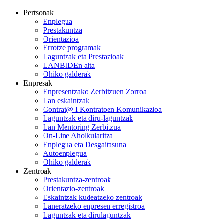
Pertsonak
Enplegua
Prestakuntza
Orientazioa
Errotze programak
Laguntzak eta Prestazioak
LANBIDEn alta
Ohiko galderak
Enpresak
Enpresentzako Zerbitzuen Zorroa
Lan eskaintzak
Contrat@ I Kontratoen Komunikazioa
Laguntzak eta diru-laguntzak
Lan Mentoring Zerbitzua
On-Line Aholkularitza
Enplegua eta Desgaitasuna
Autoenplegua
Ohiko galderak
Zentroak
Prestakuntza-zentroak
Orientazio-zentroak
Eskaintzak kudeatzeko zentroak
Laneratzeko enpresen erregistroa
Laguntzak eta dirulaguntzak