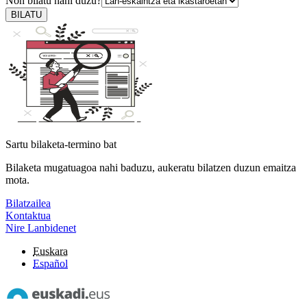
Non bilatu nahi duzu?
BILATU
Sartu bilaketa-termino bat
Bilaketa mugatuagoa nahi baduzu, aukeratu bilatzen duzun emaitza
mota.
Bilatzailea
Kontaktua
Nire Lanbidenet
Euskara
Español