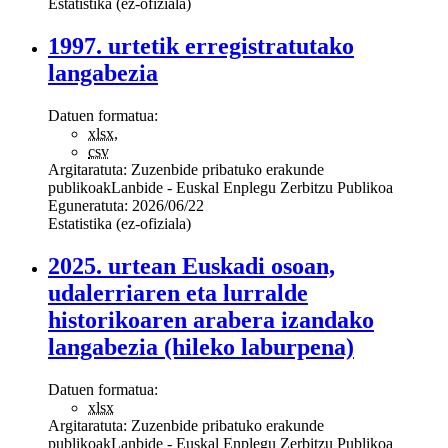
Estatistika (ez-ofiziala)
1997. urtetik erregistratutako
langabezia
Datuen formatua:
xlsx
,
csv
Argitaratuta:
Zuzenbide pribatuko erakunde
publikoak
Lanbide - Euskal Enplegu Zerbitzu Publikoa
Eguneratuta:
2026/06/22
Estatistika (ez-ofiziala)
2025. urtean Euskadi osoan,
udalerriaren eta lurralde
historikoaren arabera izandako
langabezia (hileko laburpena)
Datuen formatua:
xlsx
Argitaratuta:
Zuzenbide pribatuko erakunde
publikoak
Lanbide - Euskal Enplegu Zerbitzu Publikoa