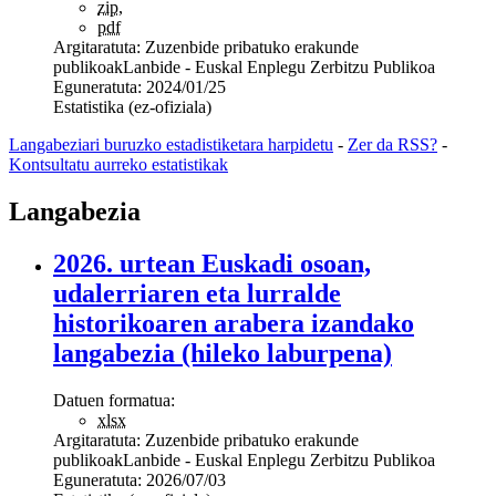
zip
,
pdf
Argitaratuta:
Zuzenbide pribatuko erakunde
publikoak
Lanbide - Euskal Enplegu Zerbitzu Publikoa
Eguneratuta:
2024/01/25
Estatistika (ez-ofiziala)
Langabeziari buruzko estadistiketara harpidetu
-
Zer da RSS?
-
Kontsultatu aurreko estatistikak
Langabezia
2026. urtean Euskadi osoan,
udalerriaren eta lurralde
historikoaren arabera izandako
langabezia (hileko laburpena)
Datuen formatua:
xlsx
Argitaratuta:
Zuzenbide pribatuko erakunde
publikoak
Lanbide - Euskal Enplegu Zerbitzu Publikoa
Eguneratuta:
2026/07/03