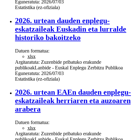
Eguneratuta:
2026/07/03
Estatistika (ez-ofiziala)
2026. urtean dauden enplegu-
eskatzaileak Euskadin eta lurralde
historiko bakoitzeko
Datuen formatua:
xlsx
Argitaratuta:
Zuzenbide pribatuko erakunde
publikoak
Lanbide - Euskal Enplegu Zerbitzu Publikoa
Eguneratuta:
2026/07/03
Estatistika (ez-ofiziala)
2026. urtean EAEn dauden enplegu-
eskatzaileak herriaren eta auzoaren
arabera
Datuen formatua:
xlsx
Argitaratuta:
Zuzenbide pribatuko erakunde
publikoak
Lanbide - Euskal Enplegu Zerbitzu Publikoa