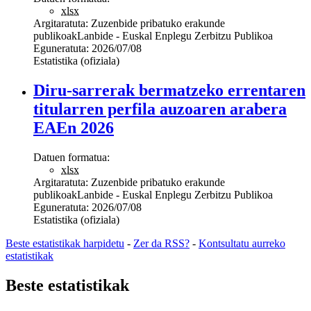
xlsx
Argitaratuta:
Zuzenbide pribatuko erakunde
publikoak
Lanbide - Euskal Enplegu Zerbitzu Publikoa
Eguneratuta:
2026/07/08
Estatistika (ofiziala)
Diru-sarrerak bermatzeko errentaren
titularren perfila auzoaren arabera
EAEn 2026
Datuen formatua:
xlsx
Argitaratuta:
Zuzenbide pribatuko erakunde
publikoak
Lanbide - Euskal Enplegu Zerbitzu Publikoa
Eguneratuta:
2026/07/08
Estatistika (ofiziala)
Beste estatistikak harpidetu
-
Zer da RSS?
-
Kontsultatu aurreko
estatistikak
Beste estatistikak