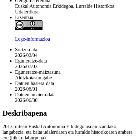
Geografia eremua
Euskal Autonomia Erkidegoa, Lurralde Historikoa,
Udalerrikoa
Lizentzia
Lege-informazioa
Sortze-data
2026/02/04
Eguneratze-data
2026/07/03
Eguneratze-maiztasuna
Aldizkotasun gabe
Datuen hasiera-data
2026/06/01
Datuen amaiera-data
2026/06/30
Deskribapena
2013. urtean Euskal Autonomia Erkidego osoan izandako
langabezia, eta baita udalerriaren eta lurralde historikoaren arabera
ere (hileko laburpena).