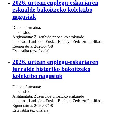
2026. urtean enplegu-eskariaren
eskualde bakoitzeko kolektibo
nagusiak
Datuen formatua:
xlsx
Argitaratuta:
Zuzenbide pribatuko erakunde
publikoak
Lanbide - Euskal Enplegu Zerbitzu Publikoa
Eguneratuta:
2026/07/08
Estatistika (ez-ofiziala)
2026. urtean enplegu-eskariaren
lurralde historiko bakoitzeko
kolektibo nagusiak
Datuen formatua:
xlsx
Argitaratuta:
Zuzenbide pribatuko erakunde
publikoak
Lanbide - Euskal Enplegu Zerbitzu Publikoa
Eguneratuta:
2026/07/08
Estatistika (ez-ofiziala)