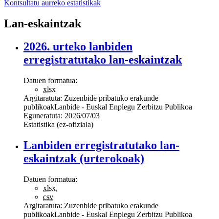
Kontsultatu aurreko estatistikak
Lan-eskaintzak
2026. urteko lanbiden
erregistratutako lan-eskaintzak
Datuen formatua:
xlsx
Argitaratuta:
Zuzenbide pribatuko erakunde
publikoak
Lanbide - Euskal Enplegu Zerbitzu Publikoa
Eguneratuta:
2026/07/03
Estatistika (ez-ofiziala)
Lanbiden erregistratutako lan-
eskaintzak (urterokoak)
Datuen formatua:
xlsx
,
csv
Argitaratuta:
Zuzenbide pribatuko erakunde
publikoak
Lanbide - Euskal Enplegu Zerbitzu Publikoa