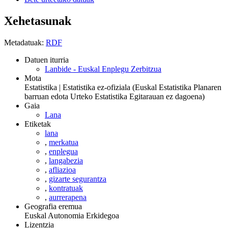
Xehetasunak
Metadatuak:
RDF
Datuen iturria
Lanbide - Euskal Enplegu Zerbitzua
Mota
Estatistika | Estatistika ez-ofiziala (Euskal Estatistika Planaren
barruan edota Urteko Estatistika Egitarauan ez dagoena)
Gaia
Lana
Etiketak
lana
,
merkatua
,
enplegua
,
langabezia
,
afliazioa
,
gizarte segurantza
,
kontratuak
,
aurrerapena
Geografia eremua
Euskal Autonomia Erkidegoa
Lizentzia