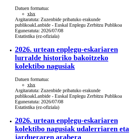
Datuen formatua:
xlsx
Argitaratuta:
Zuzenbide pribatuko erakunde
publikoak
Lanbide - Euskal Enplegu Zerbitzu Publikoa
Eguneratuta:
2026/07/08
Estatistika (ez-ofiziala)
2026. urtean enplegu-eskariaren
lurralde historiko bakoitzeko
kolektibo nagusiak
Datuen formatua:
xlsx
Argitaratuta:
Zuzenbide pribatuko erakunde
publikoak
Lanbide - Euskal Enplegu Zerbitzu Publikoa
Eguneratuta:
2026/07/08
Estatistika (ez-ofiziala)
2026. urtean enplegu-eskariaren
kolektibo nagusiak udalerriaren eta
jardueraren arabera