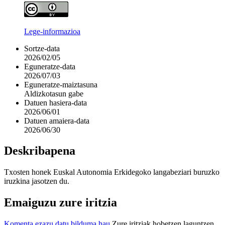
Lege-informazioa
Sortze-data
2026/02/05
Eguneratze-data
2026/07/03
Eguneratze-maiztasuna
Aldizkotasun gabe
Datuen hasiera-data
2026/06/01
Datuen amaiera-data
2026/06/30
Deskribapena
Txosten honek Euskal Autonomia Erkidegoko langabeziari buruzko
iruzkina jasotzen du.
Emaiguzu zure iritzia
Komenta ezazu datu bilduma hau.
Zure iritziak hobetzen laguntzen