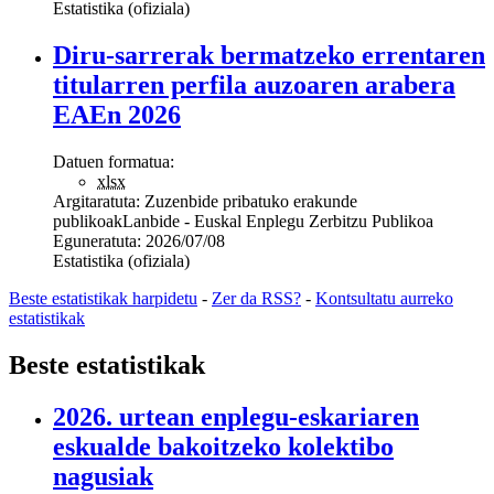
Estatistika (ofiziala)
Diru-sarrerak bermatzeko errentaren
titularren perfila auzoaren arabera
EAEn 2026
Datuen formatua:
xlsx
Argitaratuta:
Zuzenbide pribatuko erakunde
publikoak
Lanbide - Euskal Enplegu Zerbitzu Publikoa
Eguneratuta:
2026/07/08
Estatistika (ofiziala)
Beste estatistikak harpidetu
-
Zer da RSS?
-
Kontsultatu aurreko
estatistikak
Beste estatistikak
2026. urtean enplegu-eskariaren
eskualde bakoitzeko kolektibo
nagusiak