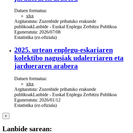
Datuen formatua:
xlsx
Argitaratuta:
Zuzenbide pribatuko erakunde
publikoak
Lanbide - Euskal Enplegu Zerbitzu Publikoa
Eguneratuta:
2026/07/08
Estatistika (ez-ofiziala)
2025. urtean enplegu-eskariaren
kolektibo nagusiak udalerriaren eta
jardueraren arabera
Datuen formatua:
xlsx
Argitaratuta:
Zuzenbide pribatuko erakunde
publikoak
Lanbide - Euskal Enplegu Zerbitzu Publikoa
Eguneratuta:
2026/01/12
Estatistika (ez-ofiziala)
×
Lanbide sarean: