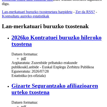
digu.
Lan-merkatuari buruzko txostenetara harpidetu
-
Zer da RSS?
-
Kontsultatu aurreko estatistikak
Lan-merkatuari buruzko txostenak
2026ko Kontratuei buruzko hileroko
txostena
Datuen formatua:
pdf
Argitaratuta:
Zuzenbide pribatuko erakunde
publikoak
Lanbide - Euskal Enplegu Zerbitzu Publikoa
Eguneratuta:
2026/07/28
Estatistika (ez-ofiziala)
Gizarte Segurantzako afiliazioaren
urteko txostena
Datuen formatua:
pdf