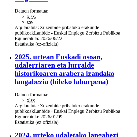
Datuen formatua:
xlsx
,
csv
Argitaratuta:
Zuzenbide pribatuko erakunde
publikoak
Lanbide - Euskal Enplegu Zerbitzu Publikoa
Eguneratuta:
2026/06/22
Estatistika (ez-ofiziala)
2025. urtean Euskadi osoan,
udalerriaren eta lurralde
historikoaren arabera izandako
langabezia (hileko laburpena)
Datuen formatua:
xlsx
Argitaratuta:
Zuzenbide pribatuko erakunde
publikoak
Lanbide - Euskal Enplegu Zerbitzu Publikoa
Eguneratuta:
2026/01/09
Estatistika (ez-ofiziala)
2024. urteko udaletako langabezi