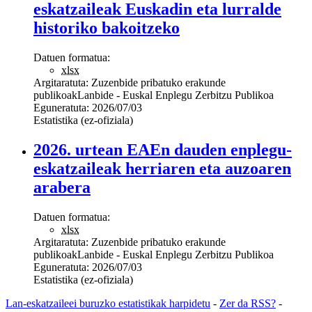
eskatzaileak Euskadin eta lurralde
historiko bakoitzeko
Datuen formatua:
xlsx
Argitaratuta:
Zuzenbide pribatuko erakunde
publikoak
Lanbide - Euskal Enplegu Zerbitzu Publikoa
Eguneratuta:
2026/07/03
Estatistika (ez-ofiziala)
2026. urtean EAEn dauden enplegu-
eskatzaileak herriaren eta auzoaren
arabera
Datuen formatua:
xlsx
Argitaratuta:
Zuzenbide pribatuko erakunde
publikoak
Lanbide - Euskal Enplegu Zerbitzu Publikoa
Eguneratuta:
2026/07/03
Estatistika (ez-ofiziala)
Lan-eskatzaileei buruzko estatistikak harpidetu
-
Zer da RSS?
-