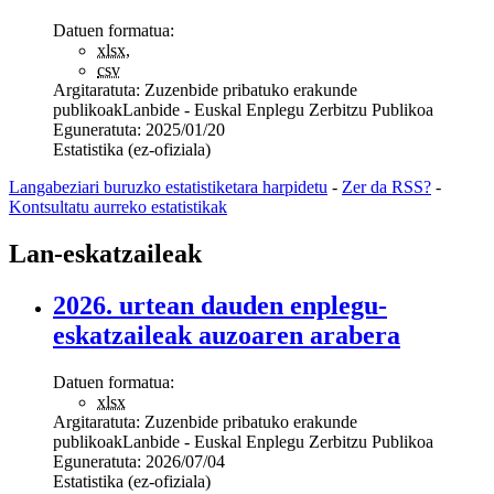
Datuen formatua:
xlsx
,
csv
Argitaratuta:
Zuzenbide pribatuko erakunde
publikoak
Lanbide - Euskal Enplegu Zerbitzu Publikoa
Eguneratuta:
2025/01/20
Estatistika (ez-ofiziala)
Langabeziari buruzko estatistiketara harpidetu
-
Zer da RSS?
-
Kontsultatu aurreko estatistikak
Lan-eskatzaileak
2026. urtean dauden enplegu-
eskatzaileak auzoaren arabera
Datuen formatua:
xlsx
Argitaratuta:
Zuzenbide pribatuko erakunde
publikoak
Lanbide - Euskal Enplegu Zerbitzu Publikoa
Eguneratuta:
2026/07/04
Estatistika (ez-ofiziala)