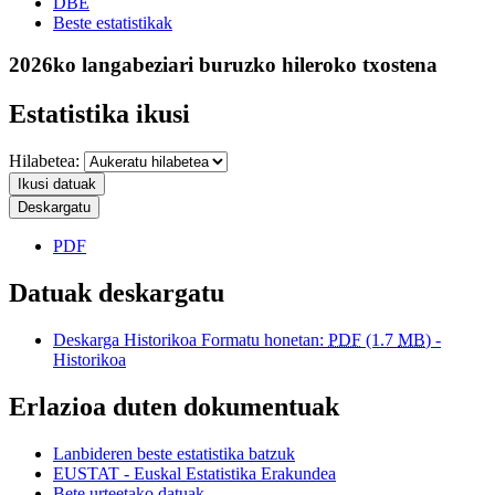
DBE
Beste estatistikak
2026ko langabeziari buruzko hileroko txostena
Estatistika ikusi
Hilabetea:
Ikusi datuak
Deskargatu
PDF
Datuak deskargatu
Deskarga Historikoa Formatu honetan:
PDF
(1.7
MB
) -
Historikoa
Erlazioa duten dokumentuak
Lanbideren beste estatistika batzuk
EUSTAT - Euskal Estatistika Erakundea
Bete urteetako datuak