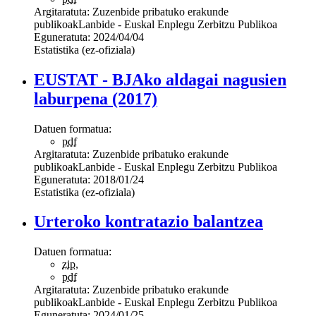
Argitaratuta:
Zuzenbide pribatuko erakunde
publikoak
Lanbide - Euskal Enplegu Zerbitzu Publikoa
Eguneratuta:
2024/04/04
Estatistika (ez-ofiziala)
EUSTAT - BJAko aldagai nagusien
laburpena (2017)
Datuen formatua:
pdf
Argitaratuta:
Zuzenbide pribatuko erakunde
publikoak
Lanbide - Euskal Enplegu Zerbitzu Publikoa
Eguneratuta:
2018/01/24
Estatistika (ez-ofiziala)
Urteroko kontratazio balantzea
Datuen formatua:
zip
,
pdf
Argitaratuta:
Zuzenbide pribatuko erakunde
publikoak
Lanbide - Euskal Enplegu Zerbitzu Publikoa
Eguneratuta:
2024/01/25