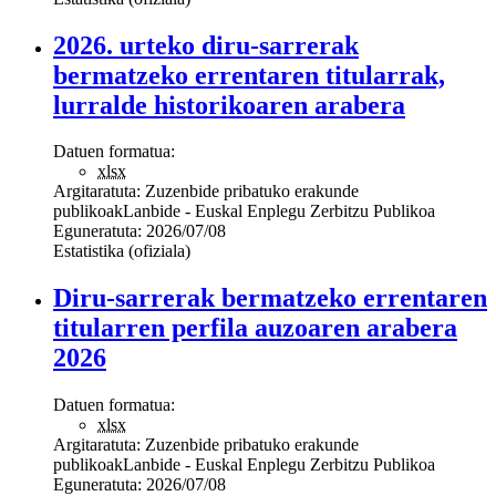
2026. urteko diru-sarrerak
bermatzeko errentaren titularrak,
lurralde historikoaren arabera
Datuen formatua:
xlsx
Argitaratuta:
Zuzenbide pribatuko erakunde
publikoak
Lanbide - Euskal Enplegu Zerbitzu Publikoa
Eguneratuta:
2026/07/08
Estatistika (ofiziala)
Diru-sarrerak bermatzeko errentaren
titularren perfila auzoaren arabera
2026
Datuen formatua:
xlsx
Argitaratuta:
Zuzenbide pribatuko erakunde
publikoak
Lanbide - Euskal Enplegu Zerbitzu Publikoa
Eguneratuta:
2026/07/08