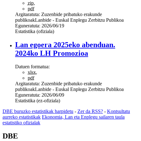
zip
,
pdf
Argitaratuta:
Zuzenbide pribatuko erakunde
publikoak
Lanbide - Euskal Enplegu Zerbitzu Publikoa
Eguneratuta:
2026/06/19
Estatistika (ofiziala)
Lan egoera 2025eko abenduan.
2024ko LH Promozioa
Datuen formatua:
xlsx
,
pdf
Argitaratuta:
Zuzenbide pribatuko erakunde
publikoak
Lanbide - Euskal Enplegu Zerbitzu Publikoa
Eguneratuta:
2026/06/09
Estatistika (ez-ofiziala)
DBE buruzko estatistikak harpidetu
-
Zer da RSS?
-
Kontsultatu
aurreko estatistikak
Ekonomia, Lan eta Enplegu sailaren taula
estatistiko ofizialak
DBE