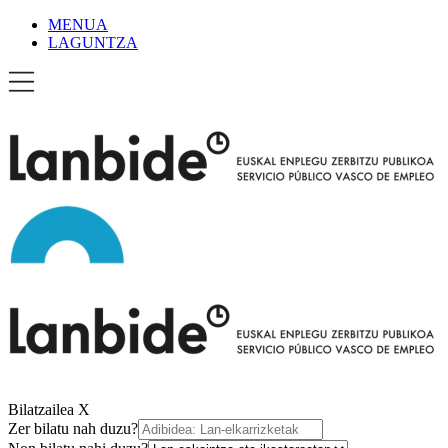
MENUA
LAGUNTZA
Bilatzailea
X
Zer bilatu nah duzu?