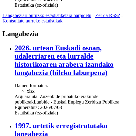
Estatistika (ez-ofiziala)
Langabeziari buruzko estadistiketara harpidetu
-
Zer da RSS?
-
Kontsultatu aurreko estatistikak
Langabezia
2026. urtean Euskadi osoan,
udalerriaren eta lurralde
historikoaren arabera izandako
langabezia (hileko laburpena)
Datuen formatua:
xlsx
Argitaratuta:
Zuzenbide pribatuko erakunde
publikoak
Lanbide - Euskal Enplegu Zerbitzu Publikoa
Eguneratuta:
2026/07/03
Estatistika (ez-ofiziala)
1997. urtetik erregistratutako
langabezia