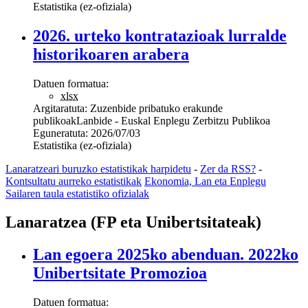
Estatistika (ez-ofiziala)
2026. urteko kontratazioak lurralde
historikoaren arabera
Datuen formatua:
xlsx
Argitaratuta:
Zuzenbide pribatuko erakunde
publikoak
Lanbide - Euskal Enplegu Zerbitzu Publikoa
Eguneratuta:
2026/07/03
Estatistika (ez-ofiziala)
Lanaratzeari buruzko estatistikak harpidetu
-
Zer da RSS?
-
Kontsultatu aurreko estatistikak
Ekonomia, Lan eta Enplegu
Sailaren taula estatistiko ofizialak
Lanaratzea (FP eta Unibertsitateak)
Lan egoera 2025ko abenduan. 2022ko
Unibertsitate Promozioa
Datuen formatua: