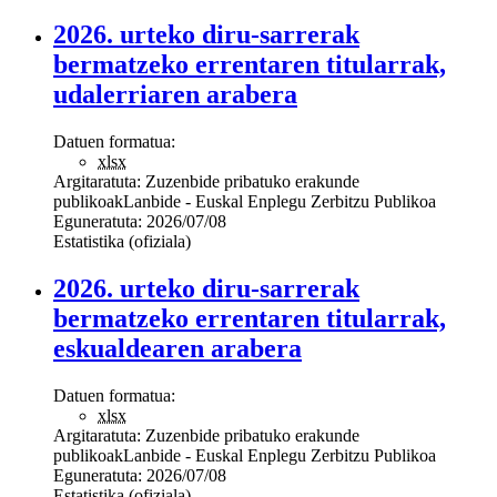
2026. urteko diru-sarrerak
bermatzeko errentaren titularrak,
udalerriaren arabera
Datuen formatua:
xlsx
Argitaratuta:
Zuzenbide pribatuko erakunde
publikoak
Lanbide - Euskal Enplegu Zerbitzu Publikoa
Eguneratuta:
2026/07/08
Estatistika (ofiziala)
2026. urteko diru-sarrerak
bermatzeko errentaren titularrak,
eskualdearen arabera
Datuen formatua:
xlsx
Argitaratuta:
Zuzenbide pribatuko erakunde
publikoak
Lanbide - Euskal Enplegu Zerbitzu Publikoa
Eguneratuta:
2026/07/08
Estatistika (ofiziala)