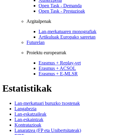
Aurkezpena
Open Task - Demanda
Open Task - Prestazioak
Argitalpenak
Lan-merkatuaren monografiak
Artikuluak Europako sareetan
Futurelan
Proiektu europearrak
Erasmus + Replay-vet
Erasmus + ACSOL
Erasmus + E-MLSR
Estatistikak
Lan-merkatuari buruzko txostenak
Langabezia
Lan-eskatzaileak
Lan-eskaintzak
Kontratazioak
Lanaratzea (FP eta Unibertsitateak)