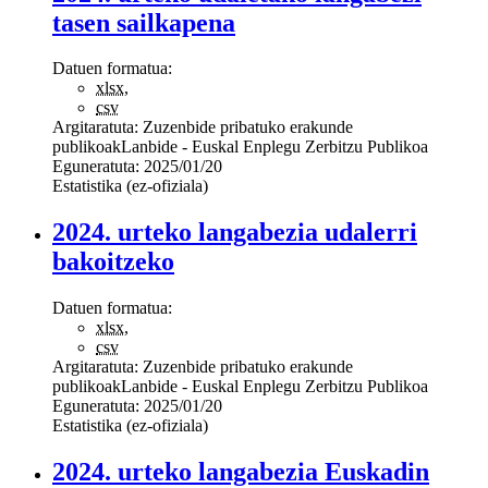
tasen sailkapena
Datuen formatua:
xlsx
,
csv
Argitaratuta:
Zuzenbide pribatuko erakunde
publikoak
Lanbide - Euskal Enplegu Zerbitzu Publikoa
Eguneratuta:
2025/01/20
Estatistika (ez-ofiziala)
2024. urteko langabezia udalerri
bakoitzeko
Datuen formatua:
xlsx
,
csv
Argitaratuta:
Zuzenbide pribatuko erakunde
publikoak
Lanbide - Euskal Enplegu Zerbitzu Publikoa
Eguneratuta:
2025/01/20
Estatistika (ez-ofiziala)
2024. urteko langabezia Euskadin