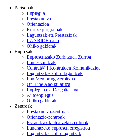
Pertsonak
Enplegua
Prestakuntza
Orientazioa
Errotze programak
Laguntzak eta Prestazioak
LANBIDEn alta
Ohiko galderak
Enpresak
Enpresentzako Zerbitzuen Zorroa
Lan eskaintzak
Contrat@ I Kontratoen Komunikazioa
Laguntzak eta diru-laguntzak
Lan Mentoring Zerbitzua
On-Line Aholkularitza
Enplegua eta Desgaitasuna
Autoenplegua
Ohiko galderak
Zentroak
Prestakuntza-zentroak
Orientazio-zentroak
Eskaintzak kudeatzeko zentroak
Laneratzeko enpresen erregistroa
Laguntzak eta dirulaguntzak