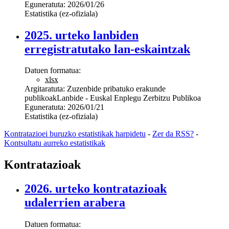
Eguneratuta:
2026/01/26
Estatistika (ez-ofiziala)
2025. urteko lanbiden
erregistratutako lan-eskaintzak
Datuen formatua:
xlsx
Argitaratuta:
Zuzenbide pribatuko erakunde
publikoak
Lanbide - Euskal Enplegu Zerbitzu Publikoa
Eguneratuta:
2026/01/21
Estatistika (ez-ofiziala)
Kontratazioei buruzko estatistikak harpidetu
-
Zer da RSS?
-
Kontsultatu aurreko estatistikak
Kontratazioak
2026. urteko kontratazioak
udalerrien arabera
Datuen formatua: