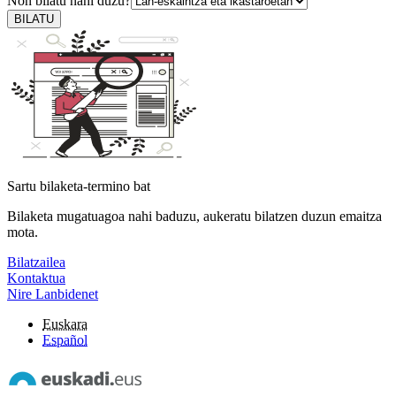
Non bilatu nahi duzu?
BILATU
Sartu bilaketa-termino bat
Bilaketa mugatuagoa nahi baduzu, aukeratu bilatzen duzun emaitza
mota.
Bilatzailea
Kontaktua
Nire Lanbidenet
Euskara
Español