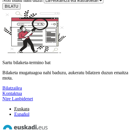
Non bilatu nahi duzu?
BILATU
Sartu bilaketa-termino bat
Bilaketa mugatuagoa nahi baduzu, aukeratu bilatzen duzun emaitza
mota.
Bilatzailea
Kontaktua
Nire Lanbidenet
Euskara
Español