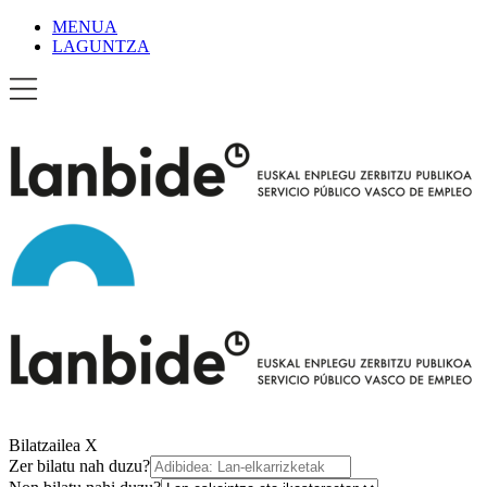
MENUA
LAGUNTZA
Bilatzailea
X
Zer bilatu nah duzu?