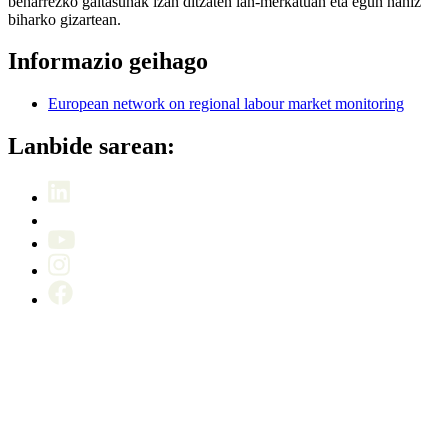
beharrezko gaitasunak izan ditzaten lan-merkatuan eta egun nahiz
biharko gizartean.
Informazio geihago
European network on regional labour market monitoring
Lanbide sarean: