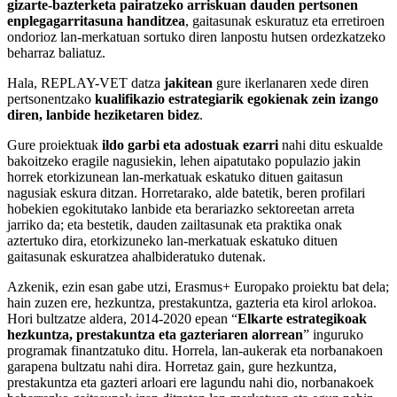
gizarte-bazterketa pairatzeko arriskuan dauden pertsonen
enplegagarritasuna handitzea
, gaitasunak eskuratuz eta erretiroen
ondorioz lan-merkatuan sortuko diren lanpostu hutsen ordezkatzeko
beharraz baliatuz.
Hala, REPLAY-VET datza
jakitean
gure ikerlanaren xede diren
pertsonentzako
kualifikazio estrategiarik egokienak zein izango
diren, lanbide heziketaren bidez
.
Gure proiektuak
ildo garbi eta adostuak ezarri
nahi ditu eskualde
bakoitzeko eragile nagusiekin, lehen aipatutako populazio jakin
horrek etorkizunean lan-merkatuak eskatuko dituen gaitasun
nagusiak eskura ditzan. Horretarako, alde batetik, beren profilari
hobekien egokitutako lanbide eta berariazko sektoreetan arreta
jarriko da; eta bestetik, dauden zailtasunak eta praktika onak
aztertuko dira, etorkizuneko lan-merkatuak eskatuko dituen
gaitasunak eskuratzea ahalbideratuko dutenak.
Azkenik, ezin esan gabe utzi, Erasmus+ Europako proiektu bat dela;
hain zuzen ere, hezkuntza, prestakuntza, gazteria eta kirol arlokoa.
Hori bultzatze aldera, 2014-2020 epean “
Elkarte estrategikoak
hezkuntza, prestakuntza eta gazteriaren alorrean
” inguruko
programak finantzatuko ditu. Horrela, lan-aukerak eta norbanakoen
garapena bultzatu nahi dira. Horretaz gain, gure hezkuntza,
prestakuntza eta gazteri arloari ere lagundu nahi dio, norbanakoek