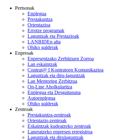
Pertsonak
Enplegua
Prestakuntza
Orientazioa
Errotze programak
Laguntzak eta Prestazioak
LANBIDEn alta
Ohiko galderak
Enpresak
Enpresentzako Zerbitzuen Zorroa
Lan eskaintzak
Contrat@ I Kontratoen Komunikazioa
Laguntzak eta diru-laguntzak
Lan Mentoring Zerbitzua
On-Line Aholkularitza
Enplegua eta Desgaitasuna
Autoenplegua
Ohiko galderak
Zentroak
Prestakuntza-zentroak
Orientazio-zentroak
Eskaintzak kudeatzeko zentroak
Laneratzeko enpresen erregistroa
Laguntzak eta dirulaguntzak