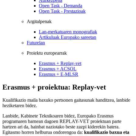
Aurkezpena
Open Task - Demanda
Open Task - Prestazioak
Argitalpenak
Lan-merkatuaren monografiak
Artikuluak Europako sareetan
Futurelan
Proiektu europearrak
Erasmus + Replay-vet
Erasmus + ACSOL
Erasmus + E-MLSR
Erasmus + proiektua: Replay-vet
Kualifikazio maila baxuko pertsonen gaitasunak handitzea, lanbide
heziketaren bidez.
Lanbide, Kabinete Teknikoaren bidez, Europako Erasmus
programaren barnean dagoen REPLAY-VET proiektuan parte
hartzen ari da, hainbat naziotako beste zazpi kiderekin batera.
Egitasmo horren helburua ondorengoa da:
kualifikazio baxua eta