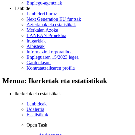
Enplegu-agentziak
Lanbide
Lanbideri buruz
Next Generation EU funtsak
Azterlanak eta estatistikak
Merkalan Azoka
LANEAN Proiektua
Iragarkiak
Albisteak
Informazio korporatiboa
Enpleguaren 15/2023 legea
Gardentasun
Kontratatzailearen profila
Menua: Ikerketak eta estatistikak
Ikerketak eta estatistikak
Lanbideak
Udalerria
Estatistikak
Open Task