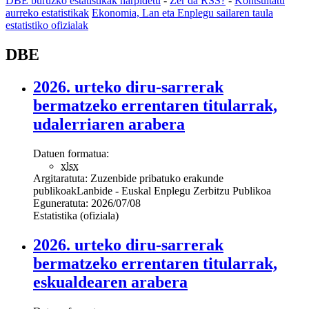
DBE buruzko estatistikak harpidetu
-
Zer da RSS?
-
Kontsultatu
aurreko estatistikak
Ekonomia, Lan eta Enplegu sailaren taula
estatistiko ofizialak
DBE
2026. urteko diru-sarrerak
bermatzeko errentaren titularrak,
udalerriaren arabera
Datuen formatua:
xlsx
Argitaratuta:
Zuzenbide pribatuko erakunde
publikoak
Lanbide - Euskal Enplegu Zerbitzu Publikoa
Eguneratuta:
2026/07/08
Estatistika (ofiziala)
2026. urteko diru-sarrerak
bermatzeko errentaren titularrak,
eskualdearen arabera