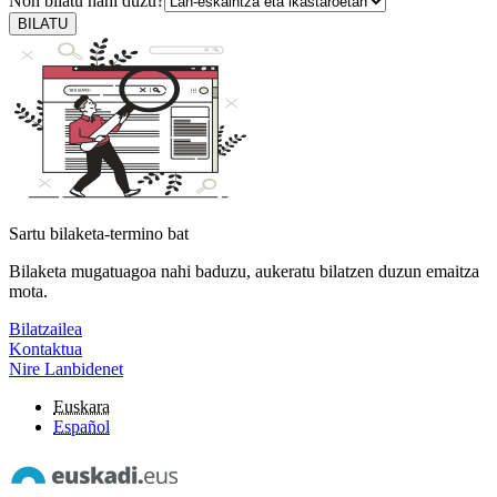
Non bilatu nahi duzu?
BILATU
Sartu bilaketa-termino bat
Bilaketa mugatuagoa nahi baduzu, aukeratu bilatzen duzun emaitza
mota.
Bilatzailea
Kontaktua
Nire Lanbidenet
Euskara
Español