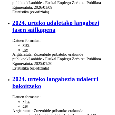
publikoak
Lanbide - Euskal Enplegu Zerbitzu Publikoa
Eguneratuta:
2026/01/09
Estatistika (ez-ofiziala)
2024. urteko udaletako langabezi
tasen sailkapena
Datuen formatua:
xlsx
,
csv
Argitaratuta:
Zuzenbide pribatuko erakunde
publikoak
Lanbide - Euskal Enplegu Zerbitzu Publikoa
Eguneratuta:
2025/01/20
Estatistika (ez-ofiziala)
2024. urteko langabezia udalerri
bakoitzeko
Datuen formatua:
xlsx
,
csv
Argitaratuta:
Zuzenbide pribatuko erakunde