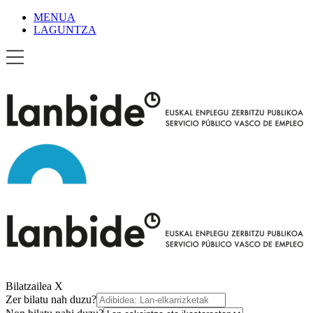
MENUA
LAGUNTZA
Bilatzailea
X
Zer bilatu nah duzu?