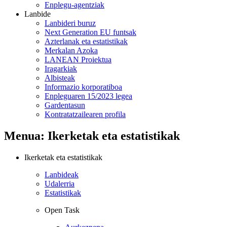
Enplegu-agentziak
Lanbide
Lanbideri buruz
Next Generation EU funtsak
Azterlanak eta estatistikak
Merkalan Azoka
LANEAN Proiektua
Iragarkiak
Albisteak
Informazio korporatiboa
Enpleguaren 15/2023 legea
Gardentasun
Kontratatzailearen profila
Menua: Ikerketak eta estatistikak
Ikerketak eta estatistikak
Lanbideak
Udalerria
Estatistikak
Open Task