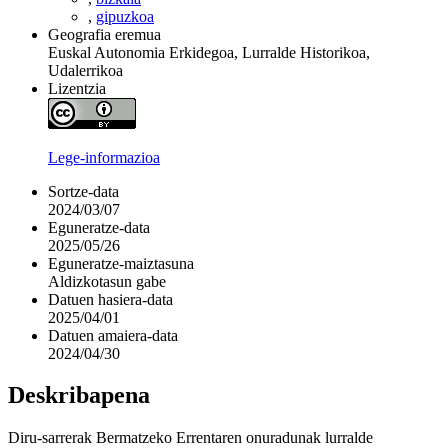
,
gipuzkoa
Geografia eremua
Euskal Autonomia Erkidegoa, Lurralde Historikoa,
Udalerrikoa
Lizentzia
Lege-informazioa
Sortze-data
2024/03/07
Eguneratze-data
2025/05/26
Eguneratze-maiztasuna
Aldizkotasun gabe
Datuen hasiera-data
2025/04/01
Datuen amaiera-data
2024/04/30
Deskribapena
Diru-sarrerak Bermatzeko Errentaren onuradunak lurralde