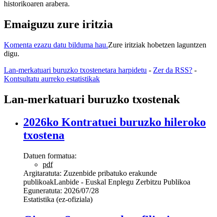
historikoaren arabera.
Emaiguzu zure iritzia
Komenta ezazu datu bilduma hau.
Zure iritziak hobetzen laguntzen
digu.
Lan-merkatuari buruzko txostenetara harpidetu
-
Zer da RSS?
-
Kontsultatu aurreko estatistikak
Lan-merkatuari buruzko txostenak
2026ko Kontratuei buruzko hileroko
txostena
Datuen formatua:
pdf
Argitaratuta:
Zuzenbide pribatuko erakunde
publikoak
Lanbide - Euskal Enplegu Zerbitzu Publikoa
Eguneratuta:
2026/07/28
Estatistika (ez-ofiziala)