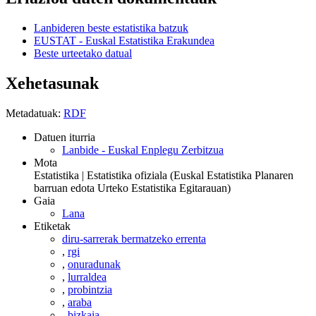
Lanbideren beste estatistika batzuk
EUSTAT - Euskal Estatistika Erakundea
Beste urteetako datual
Xehetasunak
Metadatuak:
RDF
Datuen iturria
Lanbide - Euskal Enplegu Zerbitzua
Mota
Estatistika | Estatistika ofiziala (Euskal Estatistika Planaren
barruan edota Urteko Estatistika Egitarauan)
Gaia
Lana
Etiketak
diru-sarrerak bermatzeko errenta
,
rgi
,
onuradunak
,
lurraldea
,
probintzia
,
araba
,
bizkaia