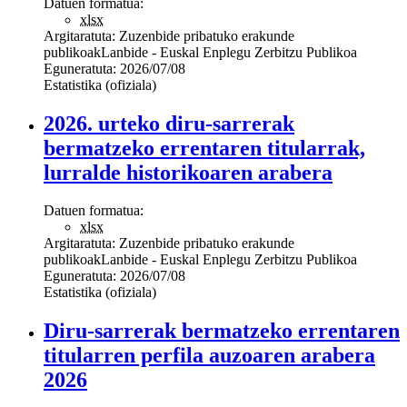
Datuen formatua:
xlsx
Argitaratuta:
Zuzenbide pribatuko erakunde
publikoak
Lanbide - Euskal Enplegu Zerbitzu Publikoa
Eguneratuta:
2026/07/08
Estatistika (ofiziala)
2026. urteko diru-sarrerak
bermatzeko errentaren titularrak,
lurralde historikoaren arabera
Datuen formatua:
xlsx
Argitaratuta:
Zuzenbide pribatuko erakunde
publikoak
Lanbide - Euskal Enplegu Zerbitzu Publikoa
Eguneratuta:
2026/07/08
Estatistika (ofiziala)
Diru-sarrerak bermatzeko errentaren
titularren perfila auzoaren arabera
2026