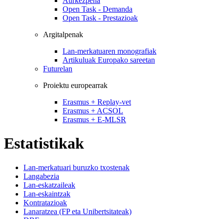
Aurkezpena
Open Task - Demanda
Open Task - Prestazioak
Argitalpenak
Lan-merkatuaren monografiak
Artikuluak Europako sareetan
Futurelan
Proiektu europearrak
Erasmus + Replay-vet
Erasmus + ACSOL
Erasmus + E-MLSR
Estatistikak
Lan-merkatuari buruzko txostenak
Langabezia
Lan-eskatzaileak
Lan-eskaintzak
Kontratazioak
Lanaratzea (FP eta Unibertsitateak)