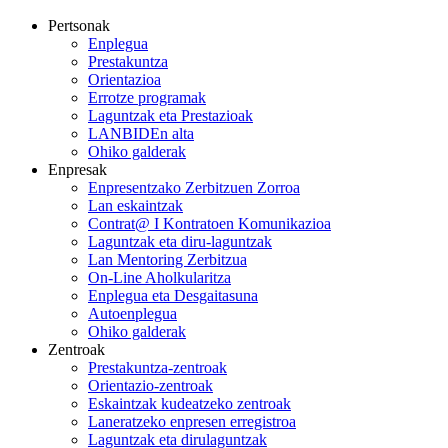
Pertsonak
Enplegua
Prestakuntza
Orientazioa
Errotze programak
Laguntzak eta Prestazioak
LANBIDEn alta
Ohiko galderak
Enpresak
Enpresentzako Zerbitzuen Zorroa
Lan eskaintzak
Contrat@ I Kontratoen Komunikazioa
Laguntzak eta diru-laguntzak
Lan Mentoring Zerbitzua
On-Line Aholkularitza
Enplegua eta Desgaitasuna
Autoenplegua
Ohiko galderak
Zentroak
Prestakuntza-zentroak
Orientazio-zentroak
Eskaintzak kudeatzeko zentroak
Laneratzeko enpresen erregistroa
Laguntzak eta dirulaguntzak