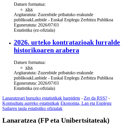
Datuen formatua:
xlsx
Argitaratuta:
Zuzenbide pribatuko erakunde
publikoak
Lanbide - Euskal Enplegu Zerbitzu Publikoa
Eguneratuta:
2026/07/03
Estatistika (ez-ofiziala)
2026. urteko kontratazioak lurralde
historikoaren arabera
Datuen formatua:
xlsx
Argitaratuta:
Zuzenbide pribatuko erakunde
publikoak
Lanbide - Euskal Enplegu Zerbitzu Publikoa
Eguneratuta:
2026/07/03
Estatistika (ez-ofiziala)
Lanaratzeari buruzko estatistikak harpidetu
-
Zer da RSS?
-
Kontsultatu aurreko estatistikak
Ekonomia, Lan eta Enplegu
Sailaren taula estatistiko ofizialak
Lanaratzea (FP eta Unibertsitateak)