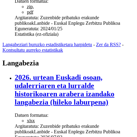
Datuen formatua:
zip
,
pdf
Argitaratuta:
Zuzenbide pribatuko erakunde
publikoak
Lanbide - Euskal Enplegu Zerbitzu Publikoa
Eguneratuta:
2024/01/25
Estatistika (ez-ofiziala)
Langabeziari buruzko estadistiketara harpidetu
-
Zer da RSS?
-
Kontsultatu aurreko estatistikak
Langabezia
2026. urtean Euskadi osoan,
udalerriaren eta lurralde
historikoaren arabera izandako
langabezia (hileko laburpena)
Datuen formatua:
xlsx
Argitaratuta:
Zuzenbide pribatuko erakunde
publikoak
Lanbide - Euskal Enplegu Zerbitzu Publikoa