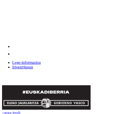
Lege-informazioa
Irisgarritasun
>
gora itzuli