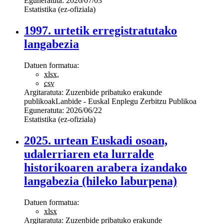
Eguneratuta:
2026/07/03
Estatistika (ez-ofiziala)
1997. urtetik erregistratutako
langabezia
Datuen formatua:
xlsx
,
csv
Argitaratuta:
Zuzenbide pribatuko erakunde
publikoak
Lanbide - Euskal Enplegu Zerbitzu Publikoa
Eguneratuta:
2026/06/22
Estatistika (ez-ofiziala)
2025. urtean Euskadi osoan,
udalerriaren eta lurralde
historikoaren arabera izandako
langabezia (hileko laburpena)
Datuen formatua:
xlsx
Argitaratuta:
Zuzenbide pribatuko erakunde