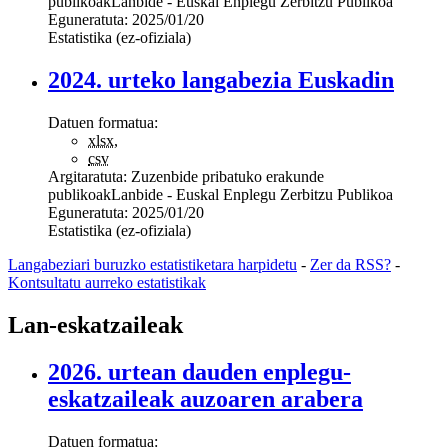
publikoak
Lanbide - Euskal Enplegu Zerbitzu Publikoa
Eguneratuta:
2025/01/20
Estatistika (ez-ofiziala)
2024. urteko langabezia Euskadin
Datuen formatua:
xlsx
,
csv
Argitaratuta:
Zuzenbide pribatuko erakunde
publikoak
Lanbide - Euskal Enplegu Zerbitzu Publikoa
Eguneratuta:
2025/01/20
Estatistika (ez-ofiziala)
Langabeziari buruzko estatistiketara harpidetu
-
Zer da RSS?
-
Kontsultatu aurreko estatistikak
Lan-eskatzaileak
2026. urtean dauden enplegu-
eskatzaileak auzoaren arabera
Datuen formatua: