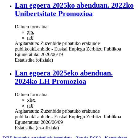
Lan egoera 2025ko abenduan. 2022ko
Unibertsitate Promozioa
Datuen formatua:
zip
,
pdf
Argitaratuta:
Zuzenbide pribatuko erakunde
publikoak
Lanbide - Euskal Enplegu Zerbitzu Publikoa
Eguneratuta:
2026/06/19
Estatistika (ofiziala)
Lan egoera 2025eko abenduan.
2024ko LH Promozioa
Datuen formatua:
xlsx
,
pdf
Argitaratuta:
Zuzenbide pribatuko erakunde
publikoak
Lanbide - Euskal Enplegu Zerbitzu Publikoa
Eguneratuta:
2026/06/09
Estatistika (ez-ofiziala)