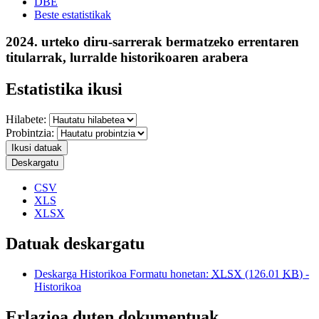
DBE
Beste estatistikak
2024. urteko diru-sarrerak bermatzeko errentaren
titularrak, lurralde historikoaren arabera
Estatistika ikusi
Hilabete:
Probintzia:
Ikusi datuak
Deskargatu
CSV
XLS
XLSX
Datuak deskargatu
Deskarga Historikoa Formatu honetan:
XLSX
(126.01
KB
) -
Historikoa
Erlazioa duten dokumentuak