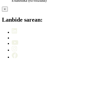
Estatistika (ez-ofiziala)
×
Lanbide sarean: