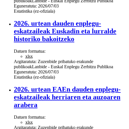
publikoak
Lanbide - Euskal Enplegu Zerbitzu Publikoa
Eguneratuta:
2026/07/03
Estatistika (ez-ofiziala)
2026. urtean dauden enplegu-
eskatzaileak Euskadin eta lurralde
historiko bakoitzeko
Datuen formatua:
xlsx
Argitaratuta:
Zuzenbide pribatuko erakunde
publikoak
Lanbide - Euskal Enplegu Zerbitzu Publikoa
Eguneratuta:
2026/07/03
Estatistika (ez-ofiziala)
2026. urtean EAEn dauden enplegu-
eskatzaileak herriaren eta auzoaren
arabera
Datuen formatua:
xlsx
Argitaratuta:
Zuzenbide pribatuko erakunde