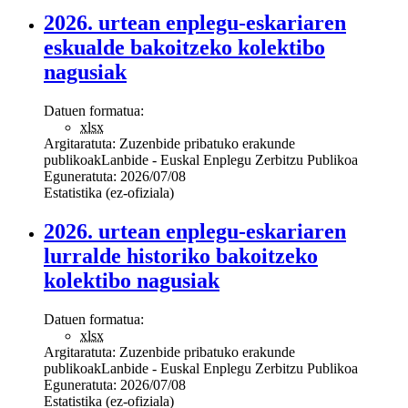
2026. urtean enplegu-eskariaren
eskualde bakoitzeko kolektibo
nagusiak
Datuen formatua:
xlsx
Argitaratuta:
Zuzenbide pribatuko erakunde
publikoak
Lanbide - Euskal Enplegu Zerbitzu Publikoa
Eguneratuta:
2026/07/08
Estatistika (ez-ofiziala)
2026. urtean enplegu-eskariaren
lurralde historiko bakoitzeko
kolektibo nagusiak
Datuen formatua:
xlsx
Argitaratuta:
Zuzenbide pribatuko erakunde
publikoak
Lanbide - Euskal Enplegu Zerbitzu Publikoa
Eguneratuta:
2026/07/08
Estatistika (ez-ofiziala)