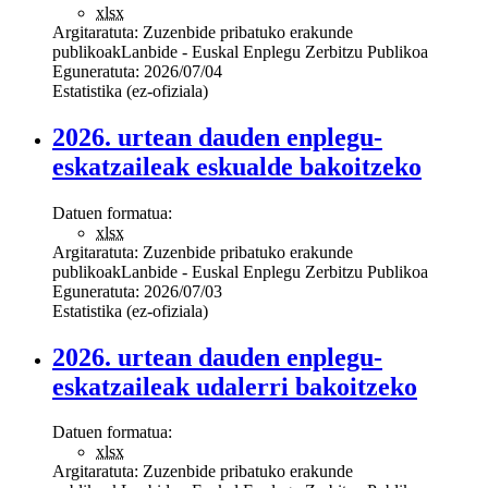
xlsx
Argitaratuta:
Zuzenbide pribatuko erakunde
publikoak
Lanbide - Euskal Enplegu Zerbitzu Publikoa
Eguneratuta:
2026/07/04
Estatistika (ez-ofiziala)
2026. urtean dauden enplegu-
eskatzaileak eskualde bakoitzeko
Datuen formatua:
xlsx
Argitaratuta:
Zuzenbide pribatuko erakunde
publikoak
Lanbide - Euskal Enplegu Zerbitzu Publikoa
Eguneratuta:
2026/07/03
Estatistika (ez-ofiziala)
2026. urtean dauden enplegu-
eskatzaileak udalerri bakoitzeko
Datuen formatua:
xlsx
Argitaratuta:
Zuzenbide pribatuko erakunde