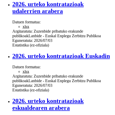
2026. urteko kontratazioak
udalerrien arabera
Datuen formatua:
xlsx
Argitaratuta:
Zuzenbide pribatuko erakunde
publikoak
Lanbide - Euskal Enplegu Zerbitzu Publikoa
Eguneratuta:
2026/07/03
Estatistika (ez-ofiziala)
2026. urteko kontratazioak Euskadin
Datuen formatua:
xlsx
Argitaratuta:
Zuzenbide pribatuko erakunde
publikoak
Lanbide - Euskal Enplegu Zerbitzu Publikoa
Eguneratuta:
2026/07/03
Estatistika (ez-ofiziala)
2026. urteko kontratazioak
eskualdearen arabera