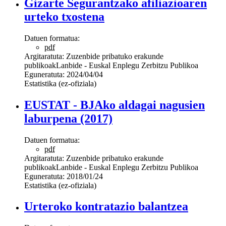
Gizarte Segurantzako afiliazioaren
urteko txostena
Datuen formatua:
pdf
Argitaratuta:
Zuzenbide pribatuko erakunde
publikoak
Lanbide - Euskal Enplegu Zerbitzu Publikoa
Eguneratuta:
2024/04/04
Estatistika (ez-ofiziala)
EUSTAT - BJAko aldagai nagusien
laburpena (2017)
Datuen formatua:
pdf
Argitaratuta:
Zuzenbide pribatuko erakunde
publikoak
Lanbide - Euskal Enplegu Zerbitzu Publikoa
Eguneratuta:
2018/01/24
Estatistika (ez-ofiziala)
Urteroko kontratazio balantzea