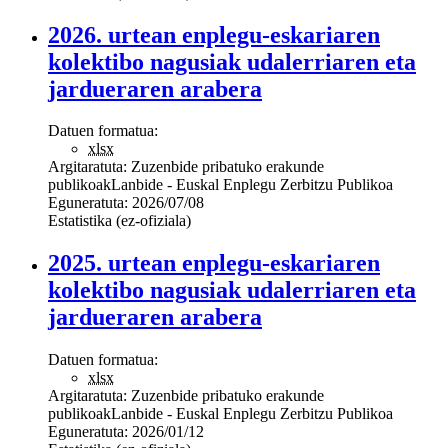
2026. urtean enplegu-eskariaren
kolektibo nagusiak udalerriaren eta
jardueraren arabera
Datuen formatua:
xlsx
Argitaratuta:
Zuzenbide pribatuko erakunde
publikoak
Lanbide - Euskal Enplegu Zerbitzu Publikoa
Eguneratuta:
2026/07/08
Estatistika (ez-ofiziala)
2025. urtean enplegu-eskariaren
kolektibo nagusiak udalerriaren eta
jardueraren arabera
Datuen formatua:
xlsx
Argitaratuta:
Zuzenbide pribatuko erakunde
publikoak
Lanbide - Euskal Enplegu Zerbitzu Publikoa
Eguneratuta:
2026/01/12