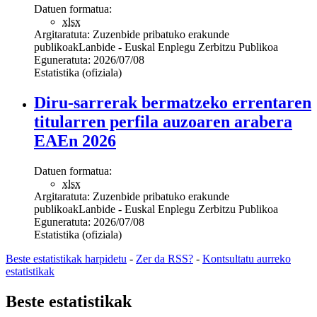
Datuen formatua:
xlsx
Argitaratuta:
Zuzenbide pribatuko erakunde
publikoak
Lanbide - Euskal Enplegu Zerbitzu Publikoa
Eguneratuta:
2026/07/08
Estatistika (ofiziala)
Diru-sarrerak bermatzeko errentaren
titularren perfila auzoaren arabera
EAEn 2026
Datuen formatua:
xlsx
Argitaratuta:
Zuzenbide pribatuko erakunde
publikoak
Lanbide - Euskal Enplegu Zerbitzu Publikoa
Eguneratuta:
2026/07/08
Estatistika (ofiziala)
Beste estatistikak harpidetu
-
Zer da RSS?
-
Kontsultatu aurreko
estatistikak
Beste estatistikak