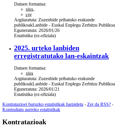
Datuen formatua:
xlsx
,
csv
Argitaratuta:
Zuzenbide pribatuko erakunde
publikoak
Lanbide - Euskal Enplegu Zerbitzu Publikoa
Eguneratuta:
2026/01/26
Estatistika (ez-ofiziala)
2025. urteko lanbiden
erregistratutako lan-eskaintzak
Datuen formatua:
xlsx
Argitaratuta:
Zuzenbide pribatuko erakunde
publikoak
Lanbide - Euskal Enplegu Zerbitzu Publikoa
Eguneratuta:
2026/01/21
Estatistika (ez-ofiziala)
Kontratazioei buruzko estatistikak harpidetu
-
Zer da RSS?
-
Kontsultatu aurreko estatistikak
Kontratazioak