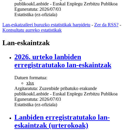
publikoak
Lanbide - Euskal Enplegu Zerbitzu Publikoa
Eguneratuta:
2026/07/03
Estatistika (ez-ofiziala)
Lan-eskatzaileei buruzko estatistikak harpidetu
-
Zer da RSS?
-
Kontsultatu aurreko estatistikak
Lan-eskaintzak
2026. urteko lanbiden
erregistratutako lan-eskaintzak
Datuen formatua:
xlsx
Argitaratuta:
Zuzenbide pribatuko erakunde
publikoak
Lanbide - Euskal Enplegu Zerbitzu Publikoa
Eguneratuta:
2026/07/03
Estatistika (ez-ofiziala)
Lanbiden erregistratutako lan-
eskaintzak (urterokoak)