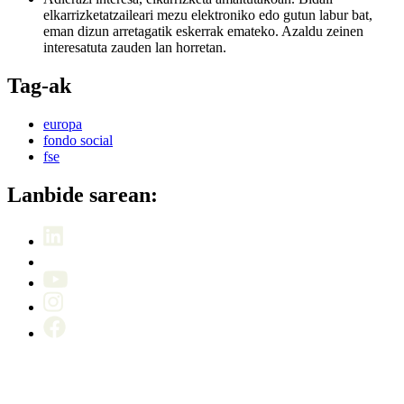
elkarrizketatzaileari mezu elektroniko edo gutun labur bat,
eman dizun arretagatik eskerrak emateko. Azaldu zeinen
interesatuta zauden lan horretan.
Tag-ak
europa
fondo social
fse
Lanbide sarean: