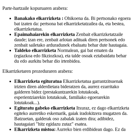
Parte-hartzaile kopuruaren arabera:
Banakako elkarrizketa :
Ohikoena da. Bi pertsonako egoera
bat izaten da: pertsona bat elkarrizketatzailea da, eta bestea,
elkarrizketatua.
Epaimahaiarekin elkarrizketa
Zenbait elkarrizketatzaile
daude; izan ere, zenbait arlotan adituak diren pertsonek edo
zenbait sailetako arduradunek ebaluatu behar dute hautagaia.
Taldeko elkarrizketa
Normalean, gai bat ematen da
(egiazkoa edo fikziozkoa), eta talde osoak eztabaidatu behar
du edo aurkitu behar dio irtenbidea.
Elkarrizketaren prozeduraren arabera:
Elkarrizketa egituratua
Elkarrizketatua garrantzitsuenak
irizten diren alderdietara bideratzen da, aurrez ezarritako
galderen bidez (prestakuntzarekin lotutakoak,
esperientziarekin lotutakoak, familiako egoerarekin
lotutakoak...).
Egituratu gabeko elkarrizketa
Itxuraz, ez dago elkarrizketa
egiteko aurretiko eskemarik, gaiak iradokitzera mugatzen da.
Batzuetan, galderak oso zabalak izaten dira; adibidez,
hautagaiari "hitz egidazu zutaz" esatea.
Elkarrizketa mistoa:
Aurreko bien erdibidean dago. Ez da