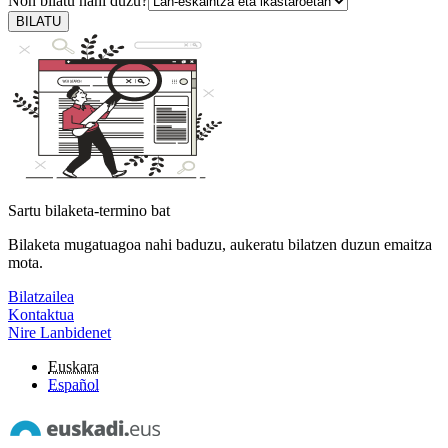
Non bilatu nahi duzu?
BILATU
Sartu bilaketa-termino bat
Bilaketa mugatuagoa nahi baduzu, aukeratu bilatzen duzun emaitza
mota.
Bilatzailea
Kontaktua
Nire Lanbidenet
Euskara
Español