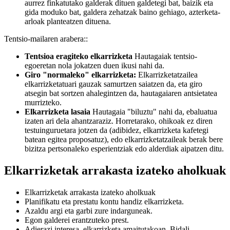
aurrez finkatutako galderak dituen galdetegi bat, baizik eta
gida moduko bat, galdera zehatzak baino gehiago, azterketa-
arloak planteatzen dituena.
Tentsio-mailaren arabera::
Tentsioa eragiteko elkarrizketa
Hautagaiak tentsio-
egoeretan nola jokatzen duen ikusi nahi da.
Giro "normaleko" elkarrizketa:
Elkarrizketatzailea
elkarrizketatuari gauzak samurtzen saiatzen da, eta giro
atsegin bat sortzen ahalegintzen da, hautagaiaren antsietatea
murrizteko.
Elkarrizketa lasaia
Hautagaia "biluztu" nahi da, ebaluatua
izaten ari dela ahantzaraziz. Horretarako, ohikoak ez diren
testuinguruetara jotzen da (adibidez, elkarrizketa kafetegi
batean egitea proposatuz), edo elkarrizketatzaileak berak bere
bizitza pertsonaleko esperientziak edo alderdiak aipatzen ditu.
Elkarrizketak arrakasta izateko aholkuak
Elkarrizketak arrakasta izateko aholkuak
Planifikatu eta prestatu kontu handiz elkarrizketa.
Azaldu argi eta garbi zure indarguneak.
Egon galderei erantzuteko prest.
Adierazi interesa, elkarrizketa amaitutakoan. Bidali