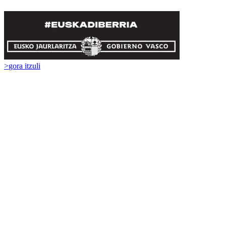
>
gora itzuli