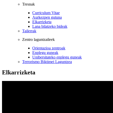
Tresnak
Curriculum Vitae
Aurkezpen gutuna
Elkarrizketa
Lana bilatzeko bideak
Tailerrak
Zentro laguntzaileek
Orientazioa zentroak
Enplegu guneak
Unibersitateko enplegu guneak
Terrorismo Biktimei Laguntzea
Elkarrizketa