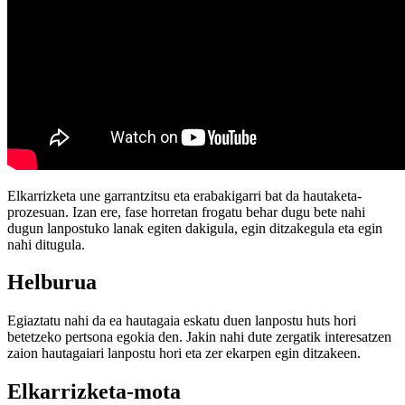
Elkarrizketa une garrantzitsu eta erabakigarri bat da hautaketa-
prozesuan. Izan ere, fase horretan frogatu behar dugu bete nahi
dugun lanpostuko lanak egiten dakigula, egin ditzakegula eta egin
nahi ditugula.
Helburua
Egiaztatu nahi da ea hautagaia eskatu duen lanpostu huts hori
betetzeko pertsona egokia den. Jakin nahi dute zergatik interesatzen
zaion hautagaiari lanpostu hori eta zer ekarpen egin ditzakeen.
Elkarrizketa-mota