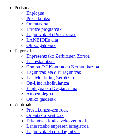
Pertsonak
Enplegua
Prestakuntza
Orientazioa
Errotze programak
Laguntzak eta Prestazioak
LANBIDEn alta
Ohiko galderak
Enpresak
Enpresentzako Zerbitzuen Zorroa
Lan eskaintzak
Contrat@ I Kontratoen Komunikazioa
Laguntzak eta diru-laguntzak
Lan Mentoring Zerbitzua
On-Line Aholkularitza
Enplegua eta Desgaitasuna
Autoenplegua
Ohiko galderak
Zentroak
Prestakuntza-zentroak
Orientazio-zentroak
Eskaintzak kudeatzeko zentroak
Laneratzeko enpresen erregistroa
Laguntzak eta dirulaguntzak