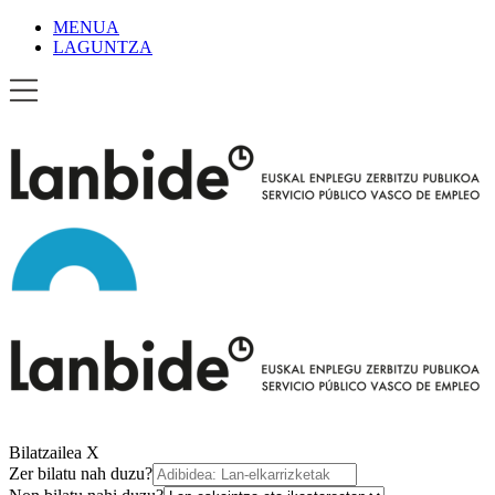
MENUA
LAGUNTZA
Bilatzailea
X
Zer bilatu nah duzu?