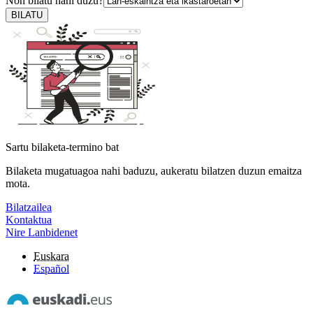
Non bilatu nahi duzu?
BILATU
Sartu bilaketa-termino bat
Bilaketa mugatuagoa nahi baduzu, aukeratu bilatzen duzun emaitza
mota.
Bilatzailea
Kontaktua
Nire Lanbidenet
Euskara
Español