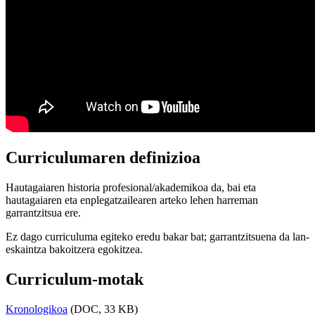
Curriculumaren definizioa
Hautagaiaren historia profesional/akademikoa da, bai eta
hautagaiaren eta enplegatzailearen arteko lehen harreman
garrantzitsua ere.
Ez dago curriculuma egiteko eredu bakar bat; garrantzitsuena da lan-
eskaintza bakoitzera egokitzea.
Curriculum-motak
Kronologikoa
(DOC, 33 KB)