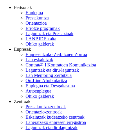
Pertsonak
Enplegua
Prestakuntza
Orientazioa
Errotze programak
Laguntzak eta Prestazioak
LANBIDEn alta
Ohiko galderak
Enpresak
Enpresentzako Zerbitzuen Zorroa
Lan eskaintzak
Contrat@ I Kontratoen Komunikazioa
Laguntzak eta diru-laguntzak
Lan Mentoring Zerbitzua
On-Line Aholkularitza
Enplegua eta Desgaitasuna
Autoenplegua
Ohiko galderak
Zentroak
Prestakuntza-zentroak
Orientazio-zentroak
Eskaintzak kudeatzeko zentroak
Laneratzeko enpresen erregistroa
Laguntzak eta dirulaguntzak