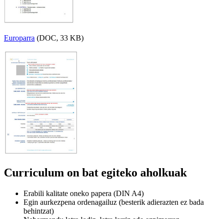
Europarra
(DOC, 33 KB)
Curriculum on bat egiteko aholkuak
Erabili kalitate oneko papera (DIN A4)
Egin aurkezpena ordenagailuz (besterik adierazten ez bada
behintzat)