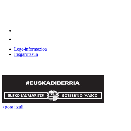
Lege-informazioa
Irisgarritasun
>
gora itzuli