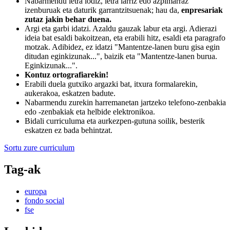
Nabarmendu letra lodiz, letra larriz edo azpimarraz
izenburuak eta daturik garrantzitsuenak; hau da,
enpresariak
zutaz jakin behar duena.
Argi eta garbi idatzi. Azaldu gauzak labur eta argi. Adierazi
ideia bat esaldi bakoitzean, eta erabili hitz, esaldi eta paragrafo
motzak. Adibidez, ez idatzi "Mantentze-lanen buru gisa egin
ditudan eginkizunak...", baizik eta "Mantentze-lanen burua.
Eginkizunak...".
Kontuz ortografiarekin!
Erabili duela gutxiko argazki bat, itxura formalarekin,
aukerakoa, eskatzen badute.
Nabarmendu zurekin harremanetan jartzeko telefono-zenbakia
edo -zenbakiak eta helbide elektronikoa.
Bidali curriculuma eta aurkezpen-gutuna soilik, besterik
eskatzen ez bada behintzat.
Sortu zure curriculum
Tag-ak
europa
fondo social
fse