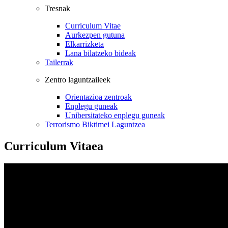
Tresnak
Curriculum Vitae
Aurkezpen gutuna
Elkarrizketa
Lana bilatzeko bideak
Tailerrak
Zentro laguntzaileek
Orientazioa zentroak
Enplegu guneak
Unibersitateko enplegu guneak
Terrorismo Biktimei Laguntzea
Curriculum Vitaea