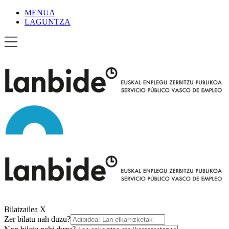
MENUA
LAGUNTZA
Bilatzailea
X
Zer bilatu nah duzu?