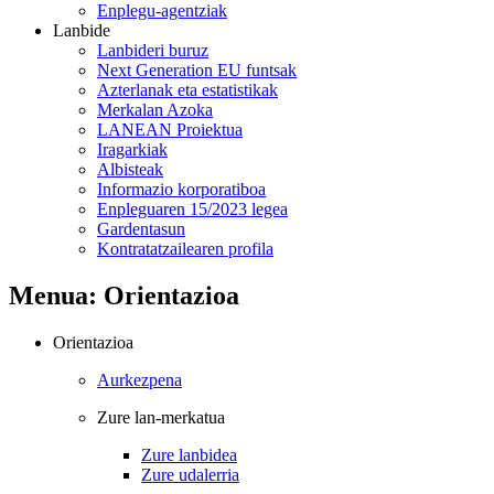
Enplegu-agentziak
Lanbide
Lanbideri buruz
Next Generation EU funtsak
Azterlanak eta estatistikak
Merkalan Azoka
LANEAN Proiektua
Iragarkiak
Albisteak
Informazio korporatiboa
Enpleguaren 15/2023 legea
Gardentasun
Kontratatzailearen profila
Menua: Orientazioa
Orientazioa
Aurkezpena
Zure lan-merkatua
Zure lanbidea
Zure udalerria