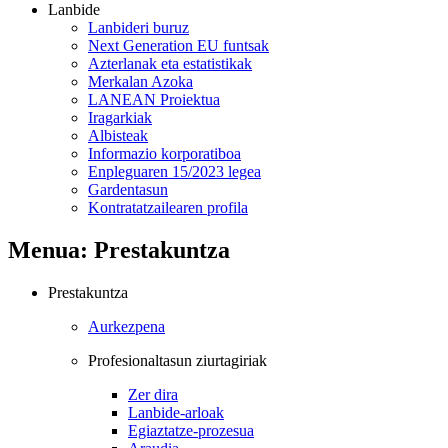
Lanbide
Lanbideri buruz
Next Generation EU funtsak
Azterlanak eta estatistikak
Merkalan Azoka
LANEAN Proiektua
Iragarkiak
Albisteak
Informazio korporatiboa
Enpleguaren 15/2023 legea
Gardentasun
Kontratatzailearen profila
Menua: Prestakuntza
Prestakuntza
Aurkezpena
Profesionaltasun ziurtagiriak
Zer dira
Lanbide-arloak
Egiaztatze-prozesua