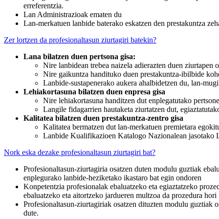
erreferentzia.
Lan Administrazioak ematen du
Lan-merkatuen lanbide baterako eskatzen den prestakuntza zeh
Zer lortzen da profesionaltasun ziurtagiri batekin?
Lana bilatzen duen pertsona gisa:
Nire lanbidean trebea naizela adierazten duen ziurtapen o
Nire gaikuntza handituko duen prestakuntza-ibilbide kohe
Lanbide-sustapenerako aukera ahalbidetzen du, lan-mugi
Lehiakortasuna bilatzen duen enpresa gisa
Nire lehiakortasuna handitzen dut enplegatutako pertson
Langile fidagarrien hautaketa ziurtatzen dut, egiaztatutak
Kalitatea bilatzen duen prestakuntza-zentro gisa
Kalitatea bermatzen dut lan-merkatuen premietara egokit
Lanbide Kualifikazioen Katalogo Nazionalean jasotako La
Nork eska dezake profesionaltasun ziurtagiri bat?
Profesionaltasun-ziurtagiria osatzen duten modulu guztiak eba
enplegurako lanbide-heziketako ikastaro bat egin ondoren
Konpetentzia profesionalak ebaluatzeko eta egiaztatzeko prozed
ebaluatzeko eta aitortzeko jardueren multzoa da prozedura hori
Profesionaltasun-ziurtagiriak osatzen dituzten modulu guztiak os
dute.