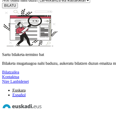
Non bilatu nahi duzu?
BILATU
Sartu bilaketa-termino bat
Bilaketa mugatuagoa nahi baduzu, aukeratu bilatzen duzun emaitza m
Bilatzailea
Kontaktua
Nire Lanbidenet
Euskara
Español