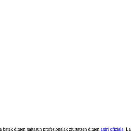
a batek dituen gaitasun profesionalak ziurtatzen dituen
agiri ofiziala.
La