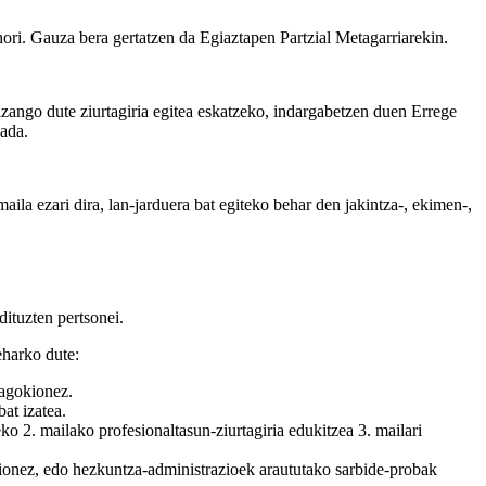
ori. Gauza bera gertatzen da Egiaztapen Partzial Metagarriarekin.
izango dute ziurtagiria egitea eskatzeko, indargabetzen duen Errege
bada.
maila ezari dira, lan-jarduera bat egiteko behar den jakintza-, ekimen-,
dituzten pertsonei.
eharko dute:
dagokionez.
at izatea.
eko 2. mailako profesionaltasun-ziurtagiria edukitzea 3. mailari
kionez, edo hezkuntza-administrazioek araututako sarbide-probak