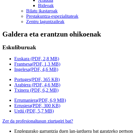
Araudia
Bideoak
Bilatu ikastaroak
Prestakuntza-espezialitateak
Zentru laguntzaileak
Galdera eta erantzun ohikoenak
Eskuliburuak
Euskara
(PDF, 2,8 MB)
Frantsesa
(PDF, 1,3 MB)
Ingelesa
(PDF, 4,6 MB)
Portuges
(PDF, 365 KB)
Arabiera
(PDF, 4,6 MB)
Txinera
(PDF, 6,2 MB)
Errumaniera
(PDF, 6,9 MB)
Errusiera
(PDF, 300 KB)
Urdú
(PDF, 5,7 MB)
Zer da profesionaltasun ziurtagiri bat?
Enplegurako garrantzia duen lan-jarduera bat garatzeko pertson