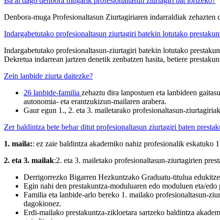
Ba al dago denbora mugarik profesionaltasun ziurtagiri bat lortzeko?
Denbora-muga Profesionaltasun Ziurtagiriaren indarraldiak zehazten d
Indargabetutako profesionaltasun ziurtagiri batekin lotutako prestakun
Indargabetutako profesionaltasun-ziurtagiri batekin lotutako prestaku
Dekretua indarrean jartzen denetik zenbatzen hasita, betiere prestakun
Zein lanbide ziurta daitezke?
26 lanbide-familia
zehaztu dira lanpostuen eta lanbideen gaitasun
autonomia- eta erantzukizun-mailaren arabera.
Gaur egun 1., 2. eta 3. mailetarako profesionaltasun-ziurtagiriak
Zer baldintza bete behar ditut profesionaltasun ziurtagiri baten presta
1. maila:
: ez zaie baldintza akademiko nahiz profesionalik eskatuko 1.
2. eta 3. mailak
:2. eta 3. mailetako profesionaltasun-ziurtagirien pr
Derrigorrezko Bigarren Hezkuntzako Graduatu-titulua edukitzea 
Egin nahi den prestakuntza-moduluaren edo moduluen eta/edo pro
Familia eta lanbide-arlo bereko 1. mailako profesionaltasun-ziur
dagokionez.
Erdi-mailako prestakuntza-zikloetara sartzeko baldintza akadem