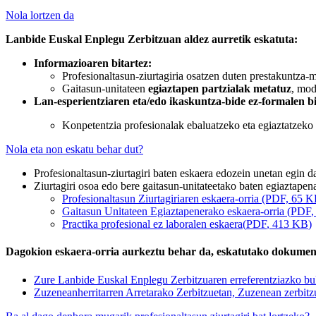
Nola lortzen da
Lanbide Euskal Enplegu Zerbitzuan aldez aurretik eskatuta:
Informazioaren bitartez:
Profesionaltasun-ziurtagiria osatzen duten prestakuntza-
Gaitasun-unitateen
egiaztapen partzialak metatuz
, mod
Lan-esperientziaren eta/edo ikaskuntza-bide ez-formalen bi
Konpetentzia profesionalak ebaluatzeko eta egiaztatzeko
Nola eta non eskatu behar dut?
Profesionaltasun-ziurtagiri baten eskaera edozein unetan egin da
Ziurtagiri osoa edo bere gaitasun-unitateetako baten egiaztapena
Profesionaltasun Ziurtagiriaren eskaera-orria (PDF, 65 
Gaitasun Unitateen Egiaztapenerako eskaera-orria
(
PDF
,
Practika profesional ez laboralen eskaera
(
PDF
, 413
KB
)
Dagokion eskaera-orria aurkeztu behar da, eskatutako dokumen
Zure Lanbide Euskal Enplegu Zerbitzuaren erreferentziazko bu
Zuzeneanherritarren Arretarako Zerbitzuetan, Zuzenean zerbitz