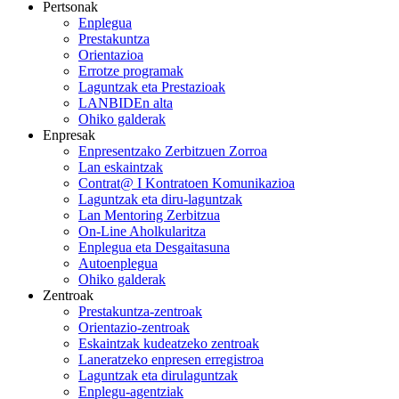
Pertsonak
Enplegua
Prestakuntza
Orientazioa
Errotze programak
Laguntzak eta Prestazioak
LANBIDEn alta
Ohiko galderak
Enpresak
Enpresentzako Zerbitzuen Zorroa
Lan eskaintzak
Contrat@ I Kontratoen Komunikazioa
Laguntzak eta diru-laguntzak
Lan Mentoring Zerbitzua
On-Line Aholkularitza
Enplegua eta Desgaitasuna
Autoenplegua
Ohiko galderak
Zentroak
Prestakuntza-zentroak
Orientazio-zentroak
Eskaintzak kudeatzeko zentroak
Laneratzeko enpresen erregistroa
Laguntzak eta dirulaguntzak
Enplegu-agentziak