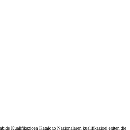
nbide Kualifikazioen Katalogo Nazionalaren kualifikazioei egiten die