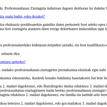
u. Profesionaltasun Ziurtagiria indarrean dagoen denboran lor daiteke h
tza osatu badut, eska dezaket?
ntza ebaluazio positiboarekin gainditu duten pertsonek bost urteko epea 
tza hori ziurtagiria arautzen duen errege dekretuaren indarraldian egin 
 profesionalarekiko kidetasun-irizpideei jarraiki, eta bost kualifikazio-
 zehaztu dira.
kuntzara sartzeko?
 mailako profesionaltasun-ziurtagirien prestakuntza-ekintzak egin nahi 
estakuntza eskuratzeko, ikasleek honako baldintza hauetakoren bat bete b
2. mailari dagokionez, edo Batxilergoko titulua edukitzea 3. mailari 
fesionaltasun-ziurtagiriaren maila bereko profesionaltasun-ziurtagiri b
tagiria edukitzea 2. mailari dagokionez, eta familia eta lanbide-arlo ber
ikoa betetzea 2. mailari dagokionez, edo goi-mailakoa 3. mailari dago