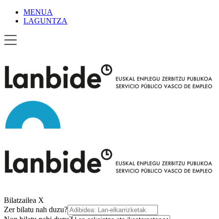
MENUA
LAGUNTZA
Bilatzailea
X
Zer bilatu nah duzu?