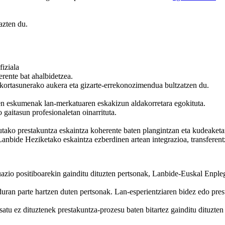
azten du.
fiziala
rente bat ahalbidetzea.
kortasunerako aukera eta gizarte-errekonozimendua bultzatzen du.
en eskumenak lan-merkatuaren eskakizun aldakorretara egokituta.
o gaitasun profesionaletan oinarrituta.
utako prestakuntza eskaintza koherente baten plangintzan eta kudeaket
nbide Heziketako eskaintza ezberdinen artean integrazioa, transferent
luazio positiboarekin gainditu dituzten pertsonak, Lanbide-Euskal Enpl
uran parte hartzen duten pertsonak. Lan-esperientziaren bidez edo pre
atu ez dituztenek prestakuntza-prozesu baten bitartez gainditu dituzten 