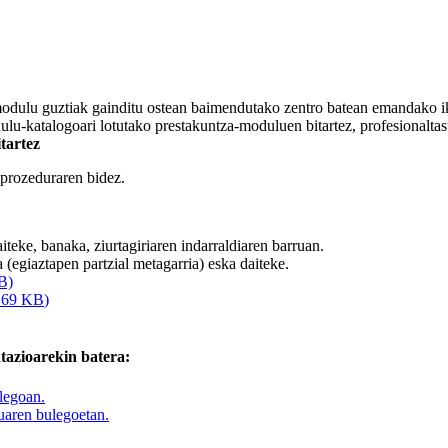
modulu guztiak gainditu ostean baimendutako zentro batean emandako ika
ulu-katalogoari lotutako prestakuntza-moduluen bitartez, profesionaltasu
tartez
 prozeduraren bidez.
iteke, banaka, ziurtagiriaren indarraldiaren barruan.
 (egiaztapen partzial metagarria) eska daiteke.
KB)
 69
KB
)
tazioarekin batera:
legoan.
uaren bulegoetan.