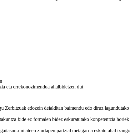
an
zia eta errekonozimendua ahalbidetzen dut
egu Zerbitzuak edozein deialditan baimendu edo diruz lagundutako
stakuntza-bide ez-formalen bidez eskuratutako konpetentzia horiek
gaitasun-unitateen ziurtapen partzial metagarria eskatu ahal izango