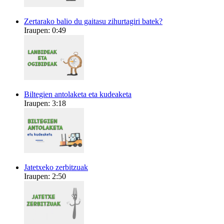
Zertarako balio du gaitasu zihurtagiri batek?
Iraupen: 0:49
Biltegien antolaketa eta kudeaketa
Iraupen: 3:18
Jatetxeko zerbitzuak
Iraupen: 2:50