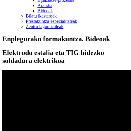
Egiaztatze-prozesua
Araudia
Bideoak
Bilatu ikastaroak
Prestakuntza-espezialitateak
Zentru laguntzaileak
Enplegurako formakuntza. Bideoak
Elektrodo estalia eta TIG bidezko
soldadura elektrikoa