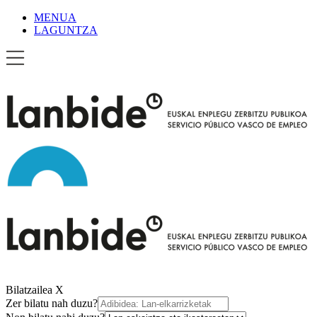
MENUA
LAGUNTZA
Bilatzailea
X
Zer bilatu nah duzu?