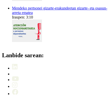
Mendeko pertsonei gizarte-erakundeetan gizarte- eta osasun-
arreta ematea
Iraupen: 3:10
Lanbide sarean: