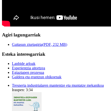
Agiri lagungarriak
Gaitasun ziurtagiria
(
PDF
, 232
MB
)
Esteka interesgarriak
Lanbide arloak
Esperientzia aitortzea
Egiaztapen prozesua
Galdera eta erantzun ohikoenak
Tresneria industrialaren mantentze eta muntatze mekanikoa
Iraupen: 3:34