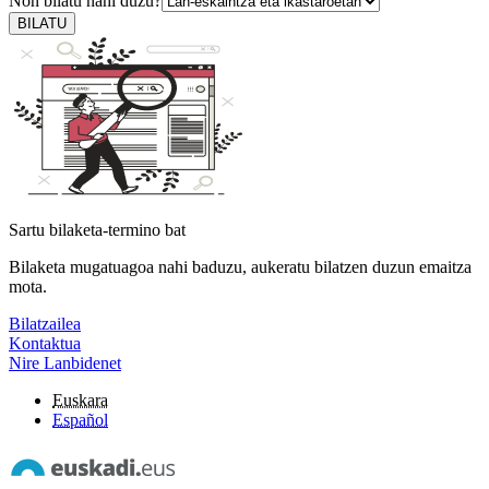
Non bilatu nahi duzu?
BILATU
Sartu bilaketa-termino bat
Bilaketa mugatuagoa nahi baduzu, aukeratu bilatzen duzun emaitza
mota.
Bilatzailea
Kontaktua
Nire Lanbidenet
Euskara
Español