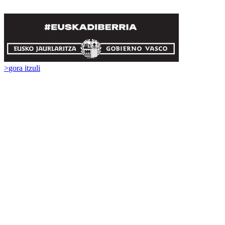
>
gora itzuli