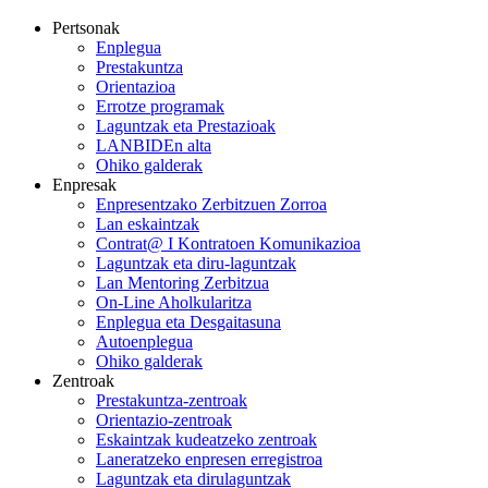
Pertsonak
Enplegua
Prestakuntza
Orientazioa
Errotze programak
Laguntzak eta Prestazioak
LANBIDEn alta
Ohiko galderak
Enpresak
Enpresentzako Zerbitzuen Zorroa
Lan eskaintzak
Contrat@ I Kontratoen Komunikazioa
Laguntzak eta diru-laguntzak
Lan Mentoring Zerbitzua
On-Line Aholkularitza
Enplegua eta Desgaitasuna
Autoenplegua
Ohiko galderak
Zentroak
Prestakuntza-zentroak
Orientazio-zentroak
Eskaintzak kudeatzeko zentroak
Laneratzeko enpresen erregistroa
Laguntzak eta dirulaguntzak