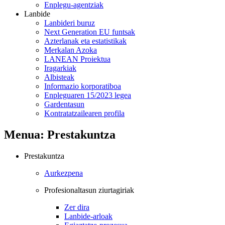
Enplegu-agentziak
Lanbide
Lanbideri buruz
Next Generation EU funtsak
Azterlanak eta estatistikak
Merkalan Azoka
LANEAN Proiektua
Iragarkiak
Albisteak
Informazio korporatiboa
Enpleguaren 15/2023 legea
Gardentasun
Kontratatzailearen profila
Menua: Prestakuntza
Prestakuntza
Aurkezpena
Profesionaltasun ziurtagiriak
Zer dira
Lanbide-arloak