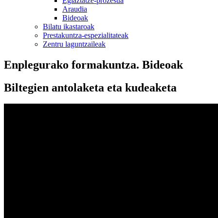
Egiaztatze-prozesua
Araudia
Bideoak
Bilatu ikastaroak
Prestakuntza-espezialitateak
Zentru laguntzaileak
Enplegurako formakuntza. Bideoak
Biltegien antolaketa eta kudeaketa