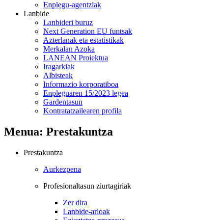
Enplegu-agentziak
Lanbide
Lanbideri buruz
Next Generation EU funtsak
Azterlanak eta estatistikak
Merkalan Azoka
LANEAN Proiektua
Iragarkiak
Albisteak
Informazio korporatiboa
Enpleguaren 15/2023 legea
Gardentasun
Kontratatzailearen profila
Menua: Prestakuntza
Prestakuntza
Aurkezpena
Profesionaltasun ziurtagiriak
Zer dira
Lanbide-arloak