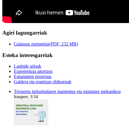
Agiri lagungarriak
Gaitasun ziurtagiria
(
PDF
, 232
MB
)
Esteka interesgarriak
Lanbide arloak
Esperientzia aitortzea
Egiaztapen prozesua
Galdera eta erantzun ohikoenak
Tresneria industrialaren mantentze eta muntatze mekanikoa
Iraupen: 3:34