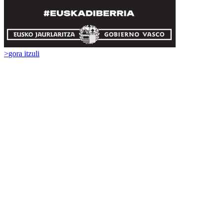
>
gora itzuli