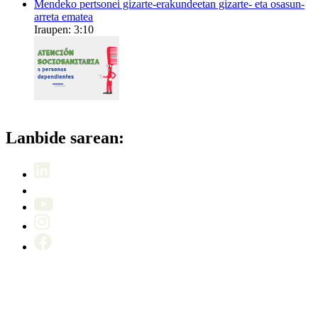
Mendeko pertsonei gizarte-erakundeetan gizarte- eta osasun-
arreta ematea
Iraupen: 3:10
Lanbide sarean: