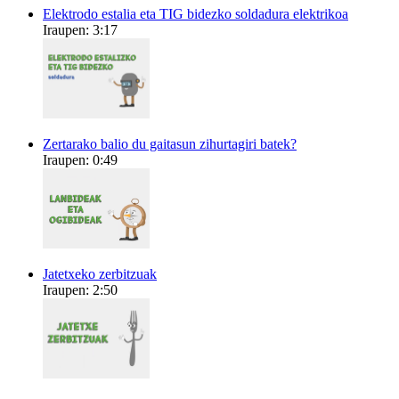
Elektrodo estalia eta TIG bidezko soldadura elektrikoa
Iraupen: 3:17
Zertarako balio du gaitasun zihurtagiri batek?
Iraupen: 0:49
Jatetxeko zerbitzuak
Iraupen: 2:50