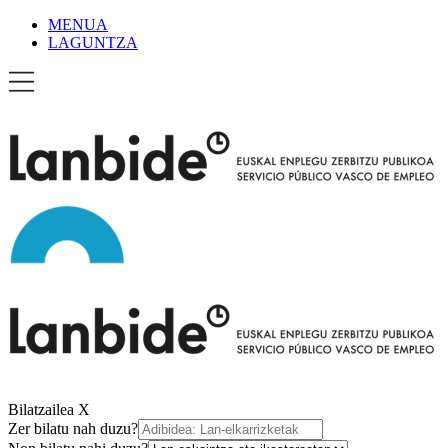
MENUA
LAGUNTZA
Bilatzailea
X
Zer bilatu nah duzu?