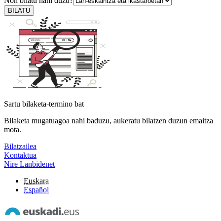
Non bilatu nahi duzu?
BILATU
Sartu bilaketa-termino bat
Bilaketa mugatuagoa nahi baduzu, aukeratu bilatzen duzun emaitza
mota.
Bilatzailea
Kontaktua
Nire Lanbidenet
Euskara
Español