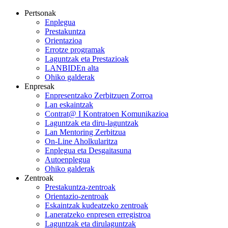
Pertsonak
Enplegua
Prestakuntza
Orientazioa
Errotze programak
Laguntzak eta Prestazioak
LANBIDEn alta
Ohiko galderak
Enpresak
Enpresentzako Zerbitzuen Zorroa
Lan eskaintzak
Contrat@ I Kontratoen Komunikazioa
Laguntzak eta diru-laguntzak
Lan Mentoring Zerbitzua
On-Line Aholkularitza
Enplegua eta Desgaitasuna
Autoenplegua
Ohiko galderak
Zentroak
Prestakuntza-zentroak
Orientazio-zentroak
Eskaintzak kudeatzeko zentroak
Laneratzeko enpresen erregistroa
Laguntzak eta dirulaguntzak