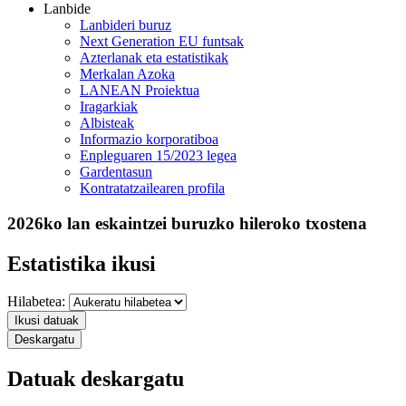
Lanbide
Lanbideri buruz
Next Generation EU funtsak
Azterlanak eta estatistikak
Merkalan Azoka
LANEAN Proiektua
Iragarkiak
Albisteak
Informazio korporatiboa
Enpleguaren 15/2023 legea
Gardentasun
Kontratatzailearen profila
2026ko lan eskaintzei buruzko hileroko txostena
Estatistika ikusi
Hilabetea:
Ikusi datuak
Deskargatu
Datuak deskargatu