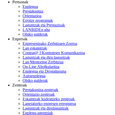
Pertsonak
Enplegua
Prestakuntza
Orientazioa
Errotze programak
Laguntzak eta Prestazioak
LANBIDEn alta
Ohiko galderak
Enpresak
Enpresentzako Zerbitzuen Zorroa
Lan eskaintzak
Contrat@ I Kontratoen Komunikazioa
Laguntzak eta diru-laguntzak
Lan Mentoring Zerbitzua
On-Line Aholkularitza
Enplegua eta Desgaitasuna
Autoenplegua
Ohiko galderak
Zentroak
Prestakuntza-zentroak
Orientazio-zentroak
Eskaintzak kudeatzeko zentroak
Laneratzeko enpresen erregistroa
Laguntzak eta dirulaguntzak
Enplegu-agentziak