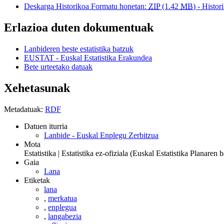
Deskarga Historikoa Formatu honetan:
ZIP
(1.42
MB
) - Histor
Erlazioa duten dokumentuak
Lanbideren beste estatistika batzuk
EUSTAT - Euskal Estatistika Erakundea
Bete urteetako datuak
Xehetasunak
Metadatuak:
RDF
Datuen iturria
Lanbide - Euskal Enplegu Zerbitzua
Mota
Estatistika | Estatistika ez-ofiziala (Euskal Estatistika Planare
Gaia
Lana
Etiketak
lana
,
merkatua
,
enplegua
,
langabezia