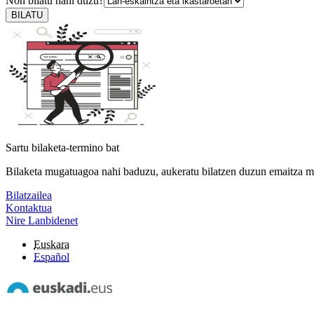
Non bilatu nahi duzu?
BILATU
Sartu bilaketa-termino bat
Bilaketa mugatuagoa nahi baduzu, aukeratu bilatzen duzun emaitza m
Bilatzailea
Kontaktua
Nire Lanbidenet
Euskara
Español