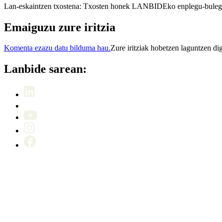
Lan-eskaintzen txostena: Txosten honek LANBIDEko enplegu-bulegoeta
Emaiguzu zure iritzia
Komenta ezazu datu bilduma hau.
Zure iritziak hobetzen laguntzen di
Lanbide sarean: