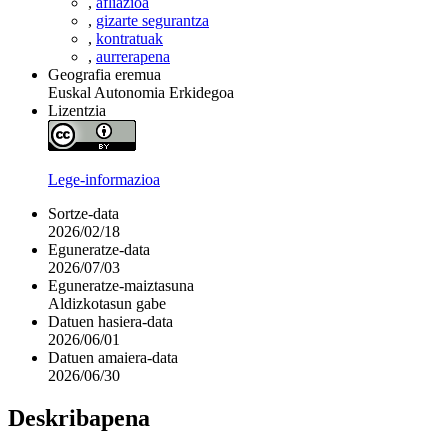
,
afliazioa
,
gizarte segurantza
,
kontratuak
,
aurrerapena
Geografia eremua
Euskal Autonomia Erkidegoa
Lizentzia
Lege-informazioa
Sortze-data
2026/02/18
Eguneratze-data
2026/07/03
Eguneratze-maiztasuna
Aldizkotasun gabe
Datuen hasiera-data
2026/06/01
Datuen amaiera-data
2026/06/30
Deskribapena