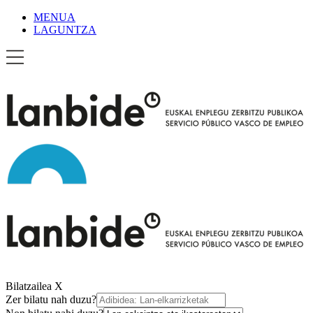
MENUA
LAGUNTZA
Bilatzailea
X
Zer bilatu nah duzu?