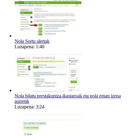
Nola Sortu alertak
Luzapena: 1:40
Nola bilatu prestakuntza-ikastaroak eta nola eman izena
aurretik
Luzapena: 3:24