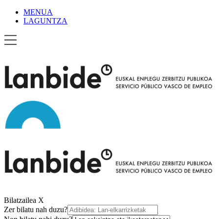
MENUA
LAGUNTZA
Bilatzailea
X
Zer bilatu nah duzu?