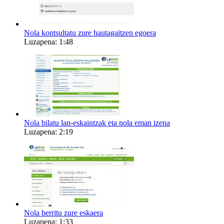
Nola kontsultatu zure hautagaitzen egoera
Luzapena: 1:48
Nola bilatu lan-eskaintzak eta nola eman izena
Luzapena: 2:19
Nola berritu zure eskaera
Luzapena: 1:33