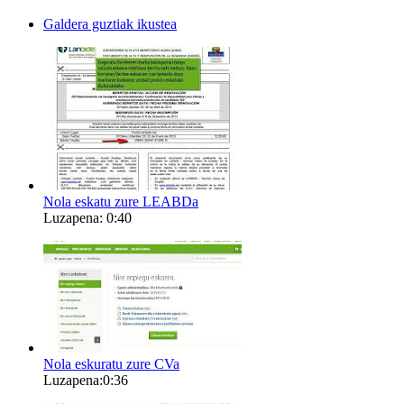
Galdera guztiak ikustea
Nola eskatu zure LEABDa
Luzapena: 0:40
Nola eskuratu zure CVa
Luzapena:0:36