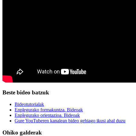
Beste bideo batzuk
Bideotutorialak
Enplegurako formakuntza. Bideoak
Enplegurako orientazioa. Bideoak
Gure YouTuberen kanalean bideo gehiago ikusi ahal duzu
Ohiko galderak