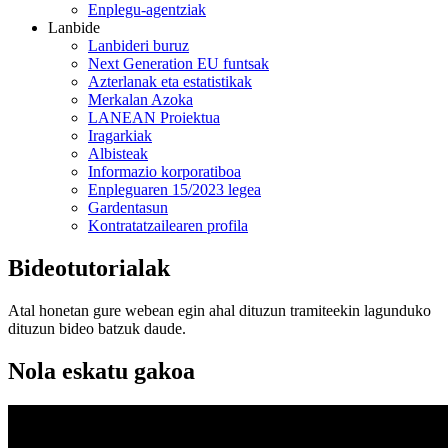
Enplegu-agentziak
Lanbide
Lanbideri buruz
Next Generation EU funtsak
Azterlanak eta estatistikak
Merkalan Azoka
LANEAN Proiektua
Iragarkiak
Albisteak
Informazio korporatiboa
Enpleguaren 15/2023 legea
Gardentasun
Kontratatzailearen profila
Bideotutorialak
Atal honetan gure webean egin ahal dituzun tramiteekin lagunduko
dituzun bideo batzuk daude.
Nola eskatu gakoa