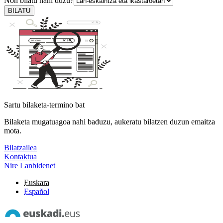
Non bilatu nahi duzu?
BILATU
Sartu bilaketa-termino bat
Bilaketa mugatuagoa nahi baduzu, aukeratu bilatzen duzun emaitza
mota.
Bilatzailea
Kontaktua
Nire Lanbidenet
Euskara
Español