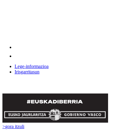
Lege-informazioa
Irisgarritasun
>
gora itzuli