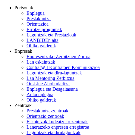
Pertsonak
Enplegua
Prestakuntza
Orientazioa
Errotze programak
Laguntzak eta Prestazioak
LANBIDEn alta
Ohiko galderak
Enpresak
Enpresentzako Zerbitzuen Zorroa
Lan eskaintzak
Contrat@ I Kontratoen Komunikazioa
Laguntzak eta diru-laguntzak
Lan Mentoring Zerbitzua
On-Line Aholkularitza
Enplegua eta Desgaitasuna
Autoenplegua
Ohiko galderak
Zentroak
Prestakuntza-zentroak
Orientazio-zentroak
Eskaintzak kudeatzeko zentroak
Laneratzeko enpresen erregistroa
Laguntzak eta dirulaguntzak