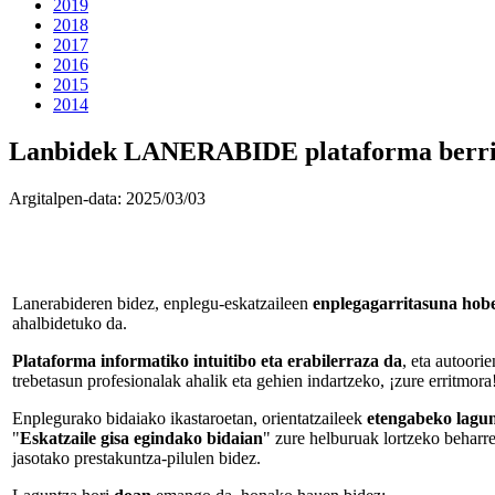
2019
2018
2017
2016
2015
2014
Lanbidek LANERABIDE plataforma berria
Argitalpen-data:
2025/03/03
Lanerabideren bidez, enplegu-eskatzaileen
enplegagarritasuna hob
ahalbidetuko da.
Plataforma informatiko intuitibo eta erabilerraza da
, eta autoori
trebetasun profesionalak ahalik eta gehien indartzeko, ¡zure erritmora
Enplegurako bidaiako ikastaroetan, orientatzaileek
etengabeko lagun
"
Eskatzaile gisa egindako bidaian
" zure helburuak lortzeko beharr
jasotako prestakuntza-pilulen bidez.