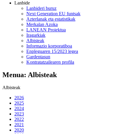
Lanbide
Lanbideri buruz
Next Generation EU funtsak
Azterlanak eta estatistikak
Merkalan Azoka
LANEAN Proiektua
Iragarkiak
Albisteak
Informazio korporatiboa
Enpleguaren 15/2023 legea
Gardentasun
Kontratatzailearen profila
Menua: Albisteak
Albisteak
2026
2025
2024
2023
2022
2021
2020