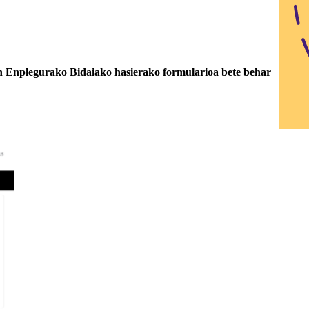
n Enplegurako Bidaiako hasierako formularioa bete behar