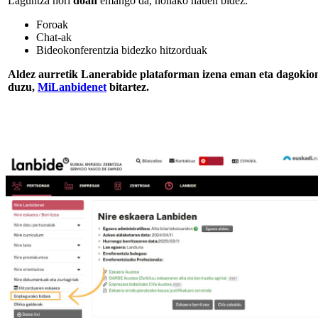
Laguntza hori
doan
emango da, honako hauen bidez:
Foroak
Chat-ak
Bideokonferentzia bidezko hitzorduak
Aldez aurretik Lanerabide plataforman izena eman eta dagokio
duzu,
MiLanbidenet
bitartez.