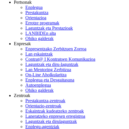
Pertsonak
Enplegua
Prestakuntza
Orientazioa
Errotze programak
Laguntzak eta Prestazioak
LANBIDEn alta
Ohiko galderak
Enpresak
Enpresentzako Zerbitzuen Zorroa
Lan eskaintzak
Contrat@ I Kontratoen Komunikazioa
Laguntzak eta diru-laguntzak
Lan Mentoring Zerbitzua
On-Line Aholkularitza
Enplegua eta Desgaitasuna
Autoenplegua
Ohiko galderak
Zentroak
Prestakuntza-zentroak
Orientazio-zentroak
Eskaintzak kudeatzeko zentroak
Laneratzeko enpresen erregistroa
Laguntzak eta dirulaguntzak
Enplegu-agentziak