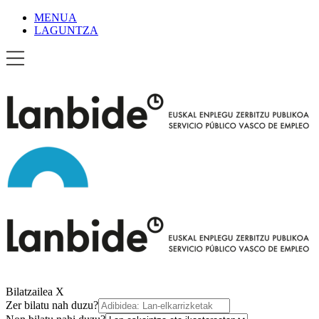
MENUA
LAGUNTZA
Bilatzailea
X
Zer bilatu nah duzu?