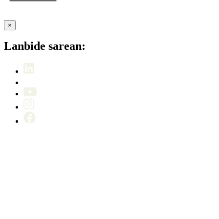
×
Lanbide sarean: