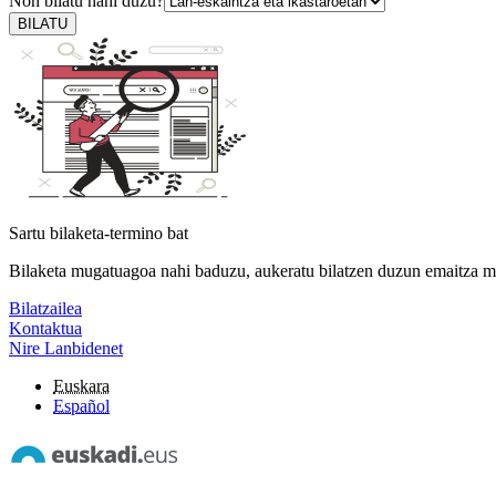
Non bilatu nahi duzu?
BILATU
Sartu bilaketa-termino bat
Bilaketa mugatuagoa nahi baduzu, aukeratu bilatzen duzun emaitza m
Bilatzailea
Kontaktua
Nire Lanbidenet
Euskara
Español