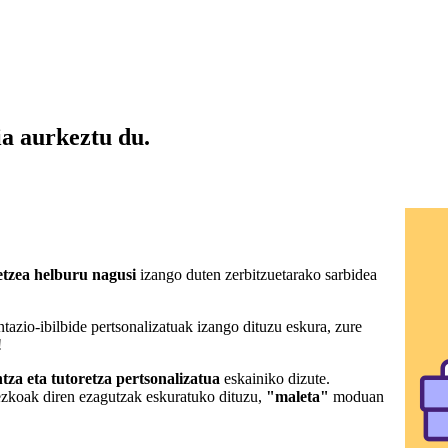
 aurkeztu du.
etzea
helburu nagusi
izango duten zerbitzuetarako sarbidea
entazio-ibilbide pertsonalizatuak izango dituzu eskura, zure
!
tza eta tutoretza pertsonalizatua
eskainiko dizute.
ezkoak diren ezagutzak eskuratuko dituzu,
"maleta"
moduan