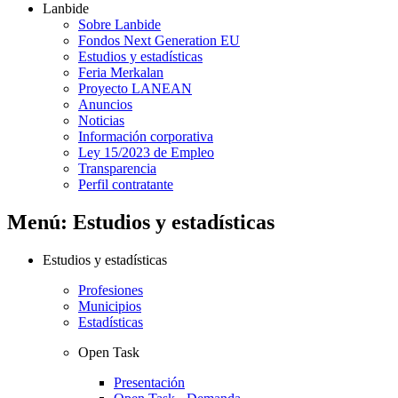
Lanbide
Sobre Lanbide
Fondos Next Generation EU
Estudios y estadísticas
Feria Merkalan
Proyecto LANEAN
Anuncios
Noticias
Información corporativa
Ley 15/2023 de Empleo
Transparencia
Perfil contratante
Menú: Estudios y estadísticas
Estudios y estadísticas
Profesiones
Municipios
Estadísticas
Open Task
Presentación