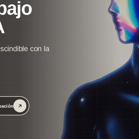
abajo
A
scindible con la
mación