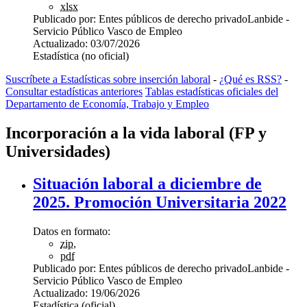
xlsx
Publicado por:
Entes públicos de derecho privado
Lanbide -
Servicio Público Vasco de Empleo
Actualizado:
03/07/2026
Estadística (no oficial)
Suscríbete a Estadísticas sobre inserción laboral
-
¿Qué es RSS?
-
Consultar estadísticas anteriores
Tablas estadísticas oficiales del
Departamento de Economía, Trabajo y Empleo
Incorporación a la vida laboral (FP y
Universidades)
Situación laboral a diciembre de
2025. Promoción Universitaria 2022
Datos en formato:
zip
,
pdf
Publicado por:
Entes públicos de derecho privado
Lanbide -
Servicio Público Vasco de Empleo
Actualizado:
19/06/2026
Estadística (oficial)