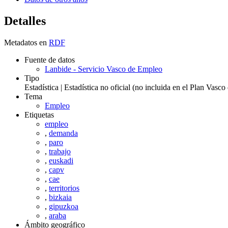
Detalles
Metadatos en
RDF
Fuente de datos
Lanbide - Servicio Vasco de Empleo
Tipo
Estadística | Estadística no oficial (no incluida en el Plan Vasc
Tema
Empleo
Etiquetas
empleo
,
demanda
,
paro
,
trabajo
,
euskadi
,
capv
,
cae
,
territorios
,
bizkaia
,
gipuzkoa
,
araba
Ámbito geográfico