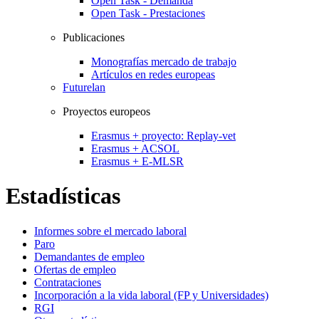
Open Task - Demanda
Open Task - Prestaciones
Publicaciones
Monografías mercado de trabajo
Artículos en redes europeas
Futurelan
Proyectos europeos
Erasmus + proyecto: Replay-vet
Erasmus + ACSOL
Erasmus + E-MLSR
Estadísticas
Informes sobre el mercado laboral
Paro
Demandantes de empleo
Ofertas de empleo
Contrataciones
Incorporación a la vida laboral (FP y Universidades)
RGI