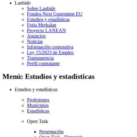
Lanbide
Sobre Lanbide
Fondos Next Generation EU
Estudios y estadísticas
Feria Merkalan
Proyecto LANEAN
Anuncios
Noticias
Información corporativa
Ley 15/2023 de Empleo
Transparencia
Perfil contratante
Menú: Estudios y estadísticas
Estudios y estadísticas
Profesiones
Municipios
Estadísticas
Open Task
Presentación