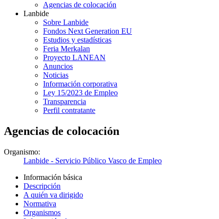
Agencias de colocación
Lanbide
Sobre Lanbide
Fondos Next Generation EU
Estudios y estadísticas
Feria Merkalan
Proyecto LANEAN
Anuncios
Noticias
Información corporativa
Ley 15/2023 de Empleo
Transparencia
Perfil contratante
Agencias de colocación
Organismo:
Lanbide - Servicio Público Vasco de Empleo
Información básica
Descripción
A quién va dirigido
Normativa
Organismos