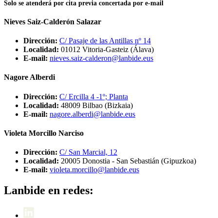
Solo se atenderá por cita previa concertada por e-mail
Nieves Saiz-Calderón Salazar
Dirección:
C
/ Pasaje de las Antillas nº 14
Localidad:
01012
Vitoria-Gasteiz
(Álava)
E-mail:
nieves.saiz-calderon@lanbide.eus
Nagore Alberdi
Dirección:
C/ Ercilla 4 -1º; Planta
Localidad:
48009
Bilbao
(Bizkaia)
E-mail:
nagore.alberdi@lanbide.eus
Violeta Morcillo Narciso
Dirección:
C
/ San Marcial, 12
Localidad:
20005
Donostia - San Sebastián
(Gipuzkoa)
E-mail:
violeta.morcillo@lanbide.eus
Lanbide en redes: