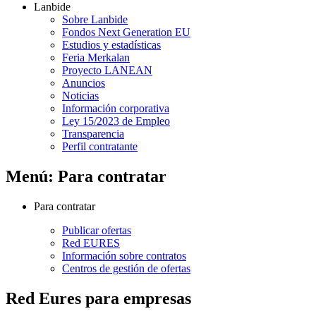
Lanbide
Sobre Lanbide
Fondos Next Generation EU
Estudios y estadísticas
Feria Merkalan
Proyecto LANEAN
Anuncios
Noticias
Información corporativa
Ley 15/2023 de Empleo
Transparencia
Perfil contratante
Menú: Para contratar
Para contratar
Publicar ofertas
Red EURES
Información sobre contratos
Centros de gestión de ofertas
Red Eures para empresas