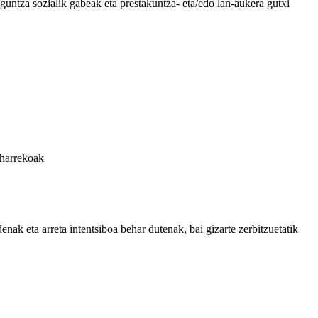
laguntza sozialik gabeak eta prestakuntza- eta/edo lan-aukera gutxi
eharrekoak
nak eta arreta intentsiboa behar dutenak, bai gizarte zerbitzuetatik