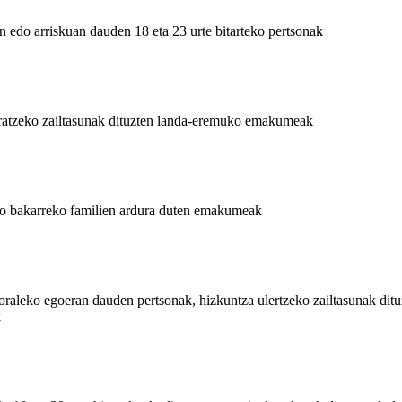
n edo arriskuan dauden 18 eta 23 urte bitarteko pertsonak
eratzeko zailtasunak dituzten landa-eremuko emakumeak
aso bakarreko familien ardura duten emakumeak
oraleko egoeran dauden pertsonak, hizkuntza ulertzeko zailtasunak ditu
k