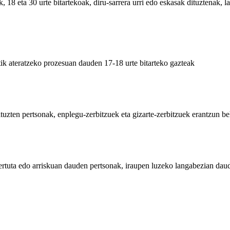
, 18 eta 30 urte bitartekoak, diru-sarrera urri edo eskasak dituztenak, 
k ateratzeko prozesuan dauden 17-18 urte bitarteko gazteak
ituzten pertsonak, enplegu-zerbitzuek eta gizarte-zerbitzuek erantzun b
tertuta edo arriskuan dauden pertsonak, iraupen luzeko langabezian daude