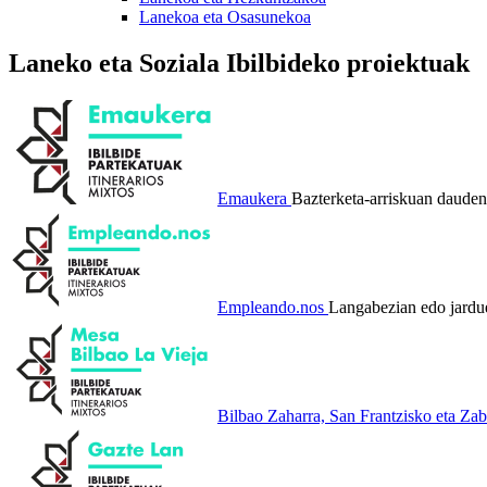
Lanekoa eta Osasunekoa
Laneko eta Soziala Ibilbideko proiektuak
Emaukera
Bazterketa-arriskuan dauden 
Empleando.nos
Langabezian edo jardu
Bilbao Zaharra, San Frantzisko eta Zab