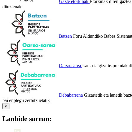
Gazte etorkinak
Etorkinak diren gazteak
dituztenak
Batzen
Foru Aldundiko Babes Sistemati
Oarso-sarea
Lan- eta gizarte-premiak d
Debabarrena
Gizartetik eta lanetik baz
bai enplegu zerbitzuetatik
×
Lanbide sarean: