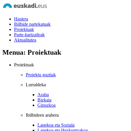
Hasiera
Ibilbide partekatuak
Proiektuak
Parte-hartzaileak
Aktualitatea
Menua: Proiektuak
Proiektuak
Proiektu guztiak
Lurraldeka
Araba
Bizkaia
Gipuzkoa
Ibilbideen arabera
Lanekoa eta Soziala
Lanekoa eta Hezkuntzakoa