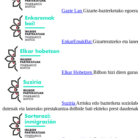
Gazte Lan
Gizarte-bazterketako egoera
EnkarEmakBai
Gizarteratzeko eta lan
Elkar Hobetzen
Bilbon bizi diren gur
Suziria
Arrisku edo bazterketa soziolab
dutenak eta lanerako prestakuntza-ibilbide bati ekiteko prest daudena