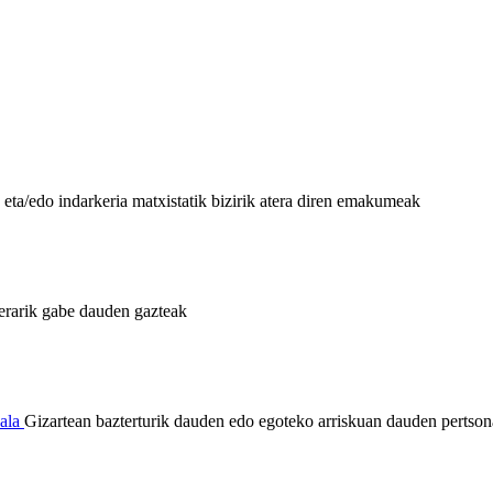
eta/edo indarkeria matxistatik bizirik atera diren emakumeak
erarik gabe dauden gazteak
ala
Gizartean bazterturik dauden edo egoteko arriskuan dauden pertso