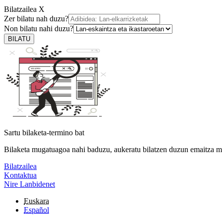
Bilatzailea
X
Zer bilatu nah duzu?
Non bilatu nahi duzu?
BILATU
Sartu bilaketa-termino bat
Bilaketa mugatuagoa nahi baduzu, aukeratu bilatzen duzun emaitza m
Bilatzailea
Kontaktua
Nire Lanbidenet
Euskara
Español