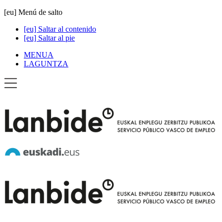
[eu] Menú de salto
[eu] Saltar al contenido
[eu] Saltar al pie
MENUA
LAGUNTZA