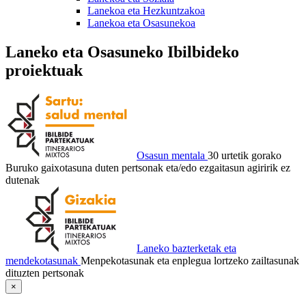
Lanekoa eta Hezkuntzakoa
Lanekoa eta Osasunekoa
Laneko eta Osasuneko Ibilbideko
proiektuak
Osasun mentala
30 urtetik gorako
Buruko gaixotasuna duten pertsonak eta/edo ezgaitasun agiririk ez
dutenak
Laneko bazterketak eta
mendekotasunak
Menpekotasunak eta enplegua lortzeko zailtasunak
dituzten pertsonak
×