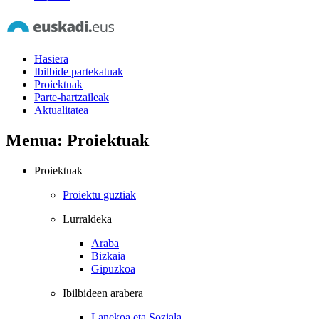
Hasiera
Ibilbide partekatuak
Proiektuak
Parte-hartzaileak
Aktualitatea
Menua: Proiektuak
Proiektuak
Proiektu guztiak
Lurraldeka
Araba
Bizkaia
Gipuzkoa
Ibilbideen arabera
Lanekoa eta Soziala