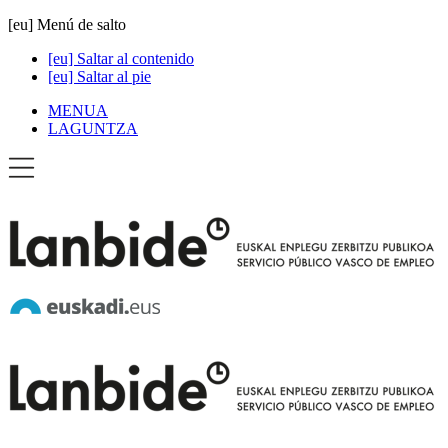
[eu] Menú de salto
[eu] Saltar al contenido
[eu] Saltar al pie
MENUA
LAGUNTZA