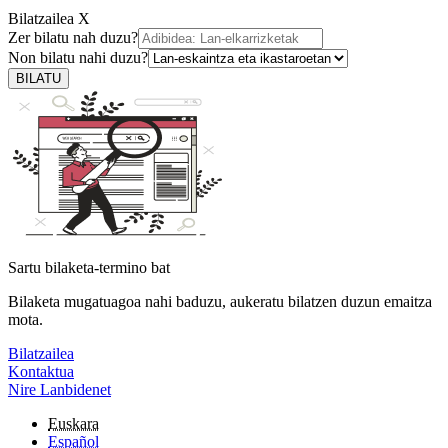
Bilatzailea
X
Zer bilatu nah duzu?
Non bilatu nahi duzu?
BILATU
Sartu bilaketa-termino bat
Bilaketa mugatuagoa nahi baduzu, aukeratu bilatzen duzun emaitza
mota.
Bilatzailea
Kontaktua
Nire Lanbidenet
Euskara
Español