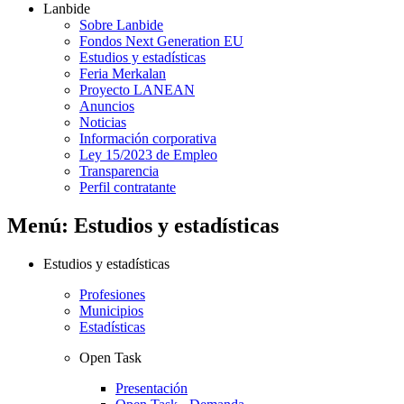
Lanbide
Sobre Lanbide
Fondos Next Generation EU
Estudios y estadísticas
Feria Merkalan
Proyecto LANEAN
Anuncios
Noticias
Información corporativa
Ley 15/2023 de Empleo
Transparencia
Perfil contratante
Menú: Estudios y estadísticas
Estudios y estadísticas
Profesiones
Municipios
Estadísticas
Open Task
Presentación