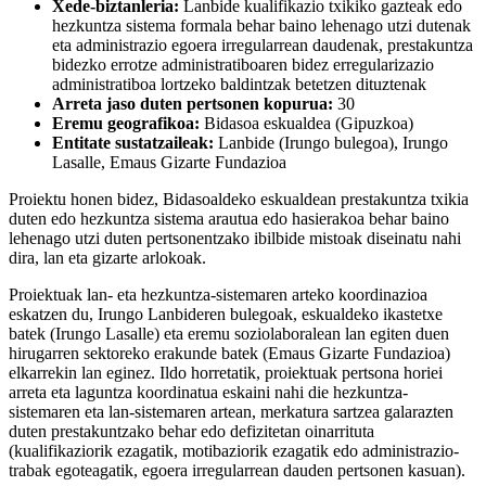
Xede-biztanleria:
Lanbide kualifikazio txikiko gazteak edo
hezkuntza sistema formala behar baino lehenago utzi dutenak
eta administrazio egoera irregularrean daudenak, prestakuntza
bidezko errotze administratiboaren bidez erregularizazio
administratiboa lortzeko baldintzak betetzen dituztenak
Arreta jaso duten pertsonen kopurua:
30
Eremu geografikoa:
Bidasoa eskualdea (Gipuzkoa)
Entitate sustatzaileak:
Lanbide (Irungo bulegoa), Irungo
Lasalle, Emaus Gizarte Fundazioa
Proiektu honen bidez, Bidasoaldeko eskualdean prestakuntza txikia
duten edo hezkuntza sistema arautua edo hasierakoa behar baino
lehenago utzi duten pertsonentzako ibilbide mistoak diseinatu nahi
dira, lan eta gizarte arlokoak.
Proiektuak lan- eta hezkuntza-sistemaren arteko koordinazioa
eskatzen du, Irungo Lanbideren bulegoak, eskualdeko ikastetxe
batek (Irungo Lasalle) eta eremu soziolaboralean lan egiten duen
hirugarren sektoreko erakunde batek (Emaus Gizarte Fundazioa)
elkarrekin lan eginez. Ildo horretatik, proiektuak pertsona horiei
arreta eta laguntza koordinatua eskaini nahi die hezkuntza-
sistemaren eta lan-sistemaren artean, merkatura sartzea galarazten
duten prestakuntzako behar edo defizitetan oinarrituta
(kualifikaziorik ezagatik, motibaziorik ezagatik edo administrazio-
trabak egoteagatik, egoera irregularrean dauden pertsonen kasuan).