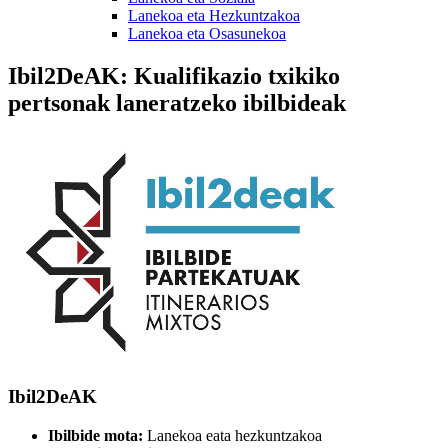
Lanekoa eta Hezkuntzakoa
Lanekoa eta Osasunekoa
Ibil2DeAK: Kualifikazio txikiko
pertsonak laneratzeko ibilbideak
Ibil2DeAK
Ibilbide mota:
Lanekoa eata hezkuntzakoa