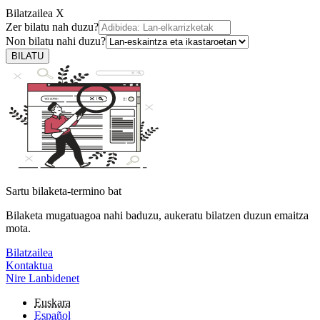
Bilatzailea
X
Zer bilatu nah duzu?
Non bilatu nahi duzu?
BILATU
Sartu bilaketa-termino bat
Bilaketa mugatuagoa nahi baduzu, aukeratu bilatzen duzun emaitza
mota.
Bilatzailea
Kontaktua
Nire Lanbidenet
Euskara
Español