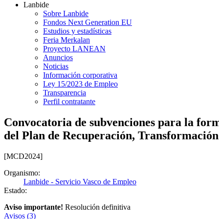
Lanbide
Sobre Lanbide
Fondos Next Generation EU
Estudios y estadísticas
Feria Merkalan
Proyecto LANEAN
Anuncios
Noticias
Información corporativa
Ley 15/2023 de Empleo
Transparencia
Perfil contratante
Convocatoria de subvenciones para la forma
del Plan de Recuperación, Transformación
[MCD2024]
Organismo:
Lanbide - Servicio Vasco de Empleo
Estado:
Aviso importante!
Resolución definitiva
Avisos (3)