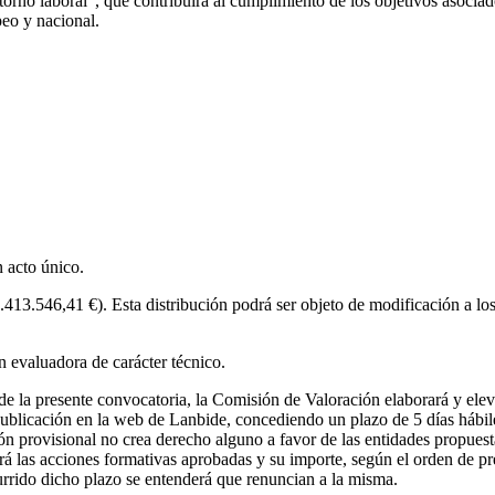
torno laboral”, que contribuirá al cumplimiento de los objetivos asoci
peo y nacional.
 acto único.
3.546,41 €). Esta distribución podrá ser objeto de modificación a los e
n evaluadora de carácter técnico.
 11 de la presente convocatoria, la Comisión de Valoración elaborará y e
publicación en la web de Lanbide, concediendo un plazo de 5 días hábil
ión provisional no crea derecho alguno a favor de las entidades propues
erá las acciones formativas aprobadas y su importe, según el orden de pr
urrido dicho plazo se entenderá que renuncian a la misma.