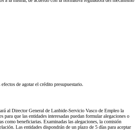
ados a la misma, de acuerdo con la normativa reguladora del mecanismo
fectos de agotar el crédito presupuestario.
levará al Director General de Lanbide-Servicio Vasco de Empleo la
es para que las entidades interesadas puedan formular alegaciones o
tas como beneficiarias. Examinadas las alegaciones, la comisión
elación. Las entidades dispondrán de un plazo de 5 días para aceptar