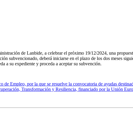
nistración de Lanbide, a celebrar el próximo 19/12/2024, una propuest
ón subvencionado, deberá iniciarse en el plazo de los dos meses siguient
da a su expediente y proceda a aceptar su subvención.
Empleo, por la que se resuelve la convocatoria de ayudas destinadas a 
peración, Transformación y Resiliencia, financiado por la Unión Eu