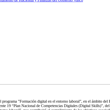
partamento de Hacienda y Finanzas del Gobierno Vasco
l programa ”Formación digital en el entorno laboral”, en el ámbito del P
te 19 “Plan Nacional de Competencias Digitales (Digital Skills)”, del