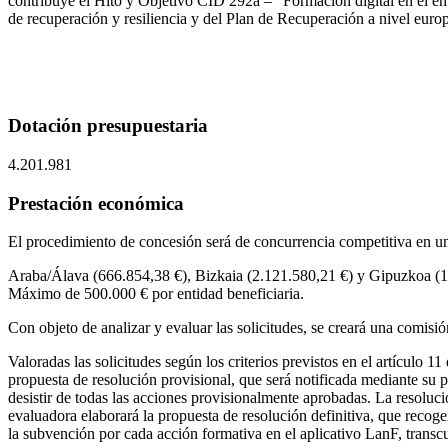
contribuye el Hito y Objetivo CID 292a – “Formación digital en el en
de recuperación y resiliencia y del Plan de Recuperación a nivel euro
Dotación presupuestaria
4.201.981
Prestación económica
El procedimiento de concesión será de concurrencia competitiva en un
Araba/Álava (666.854,38 €), Bizkaia (2.121.580,21 €) y Gipuzkoa (1.41
Máximo de 500.000 € por entidad beneficiaria.
Con objeto de analizar y evaluar las solicitudes, se creará una comisió
Valoradas las solicitudes según los criterios previstos en el artículo
propuesta de resolución provisional, que será notificada mediante su 
desistir de todas las acciones provisionalmente aprobadas. La resoluc
evaluadora elaborará la propuesta de resolución definitiva, que recog
la subvención por cada acción formativa en el aplicativo LanF, transc