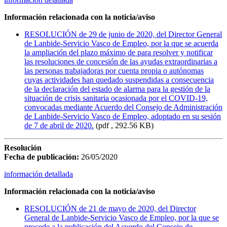
Información relacionada con la noticia/aviso
RESOLUCIÓN de 29 de junio de 2020, del Director General
de Lanbide-Servicio Vasco de Empleo, por la que se acuerda
la ampliación del plazo máximo de para resolver y notificar
las resoluciones de concesión de las ayudas extraordinarias a
las personas trabajadoras por cuenta propia o autónomas
cuyas actividades han quedado suspendidas a consecuencia
de la declaración del estado de alarma para la gestión de la
situación de crisis sanitaria ocasionada por el COVID-19,
convocadas mediante Acuerdo del Consejo de Administración
de Lanbide-Servicio Vasco de Empleo, adoptado en su sesión
de 7 de abril de 2020.
(pdf , 292.56 KB)
Resolución
Fecha de publicación:
26/05/2020
información detallada
Información relacionada con la noticia/aviso
RESOLUCIÓN de 21 de mayo de 2020, del Director
General de Lanbide-Servicio Vasco de Empleo, por la que se
procede a la publicación del Acuerdo del Consejo de