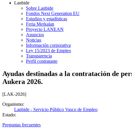
Lanbide
Sobre Lanbide
Fondos Next Generation EU
Estudios y estadísticas
Feria Merkalan
Proyecto LANEAN
Anuncios
Noticias
Información corporativa
Ley 15/2023 de Empleo
Transparencia
Perfil contratante
Ayudas destinadas a la contratación de pe
Aukera 2026.
[LAK-2026]
Organismo:
Lanbide - Servicio Público Vasco de Empleo
Estado:
Preguntas frecuentes