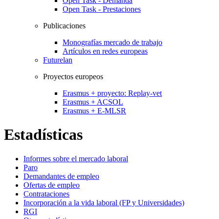
Open Task - Demanda
Open Task - Prestaciones
Publicaciones
Monografías mercado de trabajo
Artículos en redes europeas
Futurelan
Proyectos europeos
Erasmus + proyecto: Replay-vet
Erasmus + ACSOL
Erasmus + E-MLSR
Estadísticas
Informes sobre el mercado laboral
Paro
Demandantes de empleo
Ofertas de empleo
Contrataciones
Incorporación a la vida laboral (FP y Universidades)
RGI