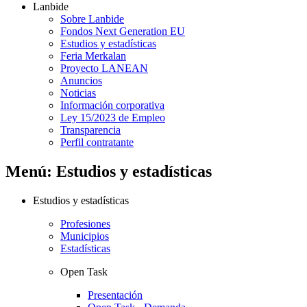
Lanbide
Sobre Lanbide
Fondos Next Generation EU
Estudios y estadísticas
Feria Merkalan
Proyecto LANEAN
Anuncios
Noticias
Información corporativa
Ley 15/2023 de Empleo
Transparencia
Perfil contratante
Menú: Estudios y estadísticas
Estudios y estadísticas
Profesiones
Municipios
Estadísticas
Open Task
Presentación