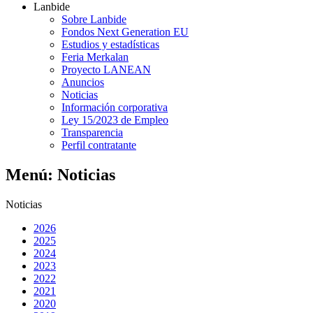
Lanbide
Sobre Lanbide
Fondos Next Generation EU
Estudios y estadísticas
Feria Merkalan
Proyecto LANEAN
Anuncios
Noticias
Información corporativa
Ley 15/2023 de Empleo
Transparencia
Perfil contratante
Menú: Noticias
Noticias
2026
2025
2024
2023
2022
2021
2020