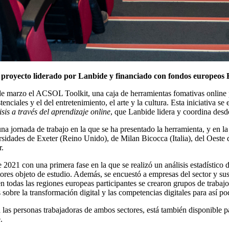
un proyecto liderado por Lanbide y financiado con fondos europ
e marzo el ACSOL Toolkit, una caja de herramientas fomativas online p
tenciales y el del entretenimiento, el arte y la cultura. Esta iniciativa
is a través del aprendizaje online
, que Lanbide lidera y coordina desd
a jornada de trabajo en la que se ha presentado la herramienta, y en l
iversidades de Exeter (Reino Unido), de Milan Bicocca (Italia), del Oe
r.
2021 con una primera fase en la que se realizó un análisis estadístico d
ores objeto de estudio. Además, se encuestó a empresas del sector y sus
en todas las regiones europeas participantes se crearon grupos de trabaj
s sobre la transformación digital y las competencias digitales para así p
 las personas trabajadoras de ambos sectores, está también disponible p
.