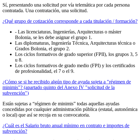
Sí, presentando una solicitud por vía telemática por cada persona
contratada. Una contratación, una solicitud.
¿Qué grupo de cotización corresponde a cada titulación / formación?
- Las licenciaturas, Ingenierías, Arquitecturas o máster
Bolonia, se les debe asignar el grupo 1.
Las diplomaturas, Ingeniería Técnica, Arquitecturas técnica o
Grados Bolonia, el grupo 2.
Los ciclos formativos de grado superior (FPII), los grupos 3, 5
u 8.
Los ciclos formativos de grado medio (FPI) y los certificados
de profesionalidad, el 7 o el 9.
¿Cómo se si he recibido algún tipo de ayuda sujeta a "régimen de
minimis"? (apartado quinto del Anexo IV "solicitud de la
subvención")
Están sujetas a “régimen de minimis” todas aquellas ayudas
concedidas por cualquier administración pública (estatal, autonómica
o local) que así se recoja en su convocatoria.
¿Cuál es el Salario bruto anual mínimo en contrato e importes de
subvención?