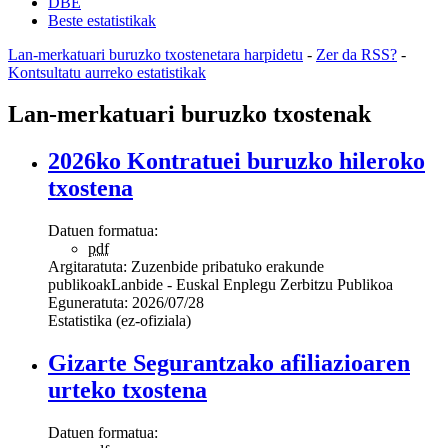
DBE
Beste estatistikak
Lan-merkatuari buruzko txostenetara harpidetu
-
Zer da RSS?
-
Kontsultatu aurreko estatistikak
Lan-merkatuari buruzko txostenak
2026ko Kontratuei buruzko hileroko
txostena
Datuen formatua:
pdf
Argitaratuta:
Zuzenbide pribatuko erakunde
publikoak
Lanbide - Euskal Enplegu Zerbitzu Publikoa
Eguneratuta:
2026/07/28
Estatistika (ez-ofiziala)
Gizarte Segurantzako afiliazioaren
urteko txostena
Datuen formatua: