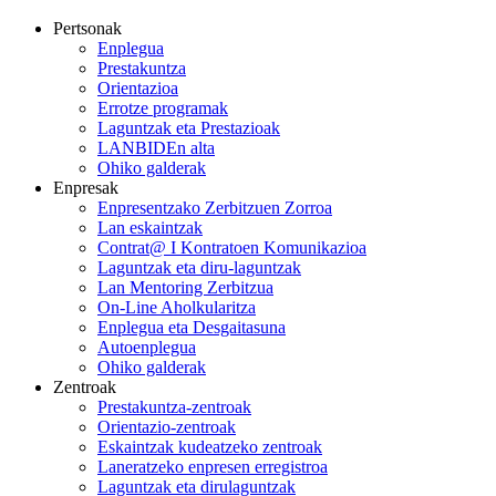
Pertsonak
Enplegua
Prestakuntza
Orientazioa
Errotze programak
Laguntzak eta Prestazioak
LANBIDEn alta
Ohiko galderak
Enpresak
Enpresentzako Zerbitzuen Zorroa
Lan eskaintzak
Contrat@ I Kontratoen Komunikazioa
Laguntzak eta diru-laguntzak
Lan Mentoring Zerbitzua
On-Line Aholkularitza
Enplegua eta Desgaitasuna
Autoenplegua
Ohiko galderak
Zentroak
Prestakuntza-zentroak
Orientazio-zentroak
Eskaintzak kudeatzeko zentroak
Laneratzeko enpresen erregistroa
Laguntzak eta dirulaguntzak