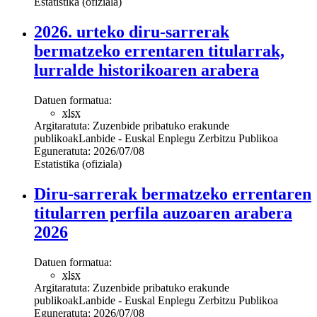
Estatistika (ofiziala)
2026. urteko diru-sarrerak
bermatzeko errentaren titularrak,
lurralde historikoaren arabera
Datuen formatua:
xlsx
Argitaratuta:
Zuzenbide pribatuko erakunde
publikoak
Lanbide - Euskal Enplegu Zerbitzu Publikoa
Eguneratuta:
2026/07/08
Estatistika (ofiziala)
Diru-sarrerak bermatzeko errentaren
titularren perfila auzoaren arabera
2026
Datuen formatua:
xlsx
Argitaratuta:
Zuzenbide pribatuko erakunde
publikoak
Lanbide - Euskal Enplegu Zerbitzu Publikoa
Eguneratuta:
2026/07/08