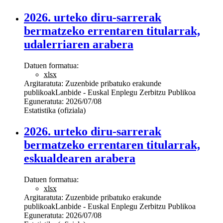
2026. urteko diru-sarrerak
bermatzeko errentaren titularrak,
udalerriaren arabera
Datuen formatua:
xlsx
Argitaratuta:
Zuzenbide pribatuko erakunde
publikoak
Lanbide - Euskal Enplegu Zerbitzu Publikoa
Eguneratuta:
2026/07/08
Estatistika (ofiziala)
2026. urteko diru-sarrerak
bermatzeko errentaren titularrak,
eskualdearen arabera
Datuen formatua:
xlsx
Argitaratuta:
Zuzenbide pribatuko erakunde
publikoak
Lanbide - Euskal Enplegu Zerbitzu Publikoa
Eguneratuta:
2026/07/08