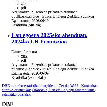
zip
,
pdf
Argitaratuta:
Zuzenbide pribatuko erakunde
publikoak
Lanbide - Euskal Enplegu Zerbitzu Publikoa
Eguneratuta:
2026/06/19
Estatistika (ofiziala)
Lan egoera 2025eko abenduan.
2024ko LH Promozioa
Datuen formatua:
xlsx
,
pdf
Argitaratuta:
Zuzenbide pribatuko erakunde
publikoak
Lanbide - Euskal Enplegu Zerbitzu Publikoa
Eguneratuta:
2026/06/09
Estatistika (ez-ofiziala)
DBE buruzko estatistikak harpidetu
-
Zer da RSS?
-
Kontsultatu
aurreko estatistikak
Ekonomia, Lan eta Enplegu sailaren taula
estatistiko ofizialak
DBE