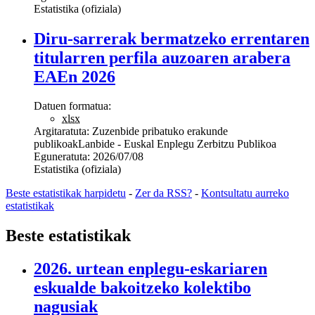
Estatistika (ofiziala)
Diru-sarrerak bermatzeko errentaren
titularren perfila auzoaren arabera
EAEn 2026
Datuen formatua:
xlsx
Argitaratuta:
Zuzenbide pribatuko erakunde
publikoak
Lanbide - Euskal Enplegu Zerbitzu Publikoa
Eguneratuta:
2026/07/08
Estatistika (ofiziala)
Beste estatistikak harpidetu
-
Zer da RSS?
-
Kontsultatu aurreko
estatistikak
Beste estatistikak
2026. urtean enplegu-eskariaren
eskualde bakoitzeko kolektibo
nagusiak