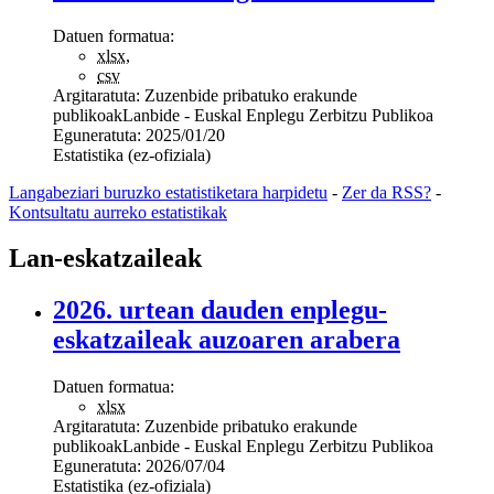
Datuen formatua:
xlsx
,
csv
Argitaratuta:
Zuzenbide pribatuko erakunde
publikoak
Lanbide - Euskal Enplegu Zerbitzu Publikoa
Eguneratuta:
2025/01/20
Estatistika (ez-ofiziala)
Langabeziari buruzko estatistiketara harpidetu
-
Zer da RSS?
-
Kontsultatu aurreko estatistikak
Lan-eskatzaileak
2026. urtean dauden enplegu-
eskatzaileak auzoaren arabera
Datuen formatua:
xlsx
Argitaratuta:
Zuzenbide pribatuko erakunde
publikoak
Lanbide - Euskal Enplegu Zerbitzu Publikoa
Eguneratuta:
2026/07/04
Estatistika (ez-ofiziala)