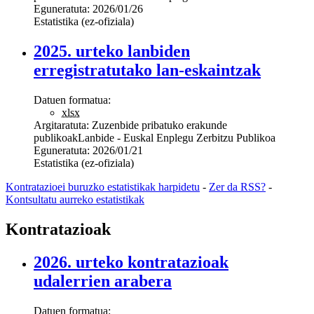
Eguneratuta:
2026/01/26
Estatistika (ez-ofiziala)
2025. urteko lanbiden
erregistratutako lan-eskaintzak
Datuen formatua:
xlsx
Argitaratuta:
Zuzenbide pribatuko erakunde
publikoak
Lanbide - Euskal Enplegu Zerbitzu Publikoa
Eguneratuta:
2026/01/21
Estatistika (ez-ofiziala)
Kontratazioei buruzko estatistikak harpidetu
-
Zer da RSS?
-
Kontsultatu aurreko estatistikak
Kontratazioak
2026. urteko kontratazioak
udalerrien arabera
Datuen formatua: