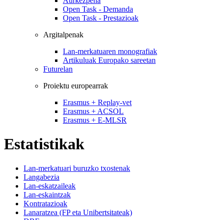
Aurkezpena
Open Task - Demanda
Open Task - Prestazioak
Argitalpenak
Lan-merkatuaren monografiak
Artikuluak Europako sareetan
Futurelan
Proiektu europearrak
Erasmus + Replay-vet
Erasmus + ACSOL
Erasmus + E-MLSR
Estatistikak
Lan-merkatuari buruzko txostenak
Langabezia
Lan-eskatzaileak
Lan-eskaintzak
Kontratazioak
Lanaratzea (FP eta Unibertsitateak)