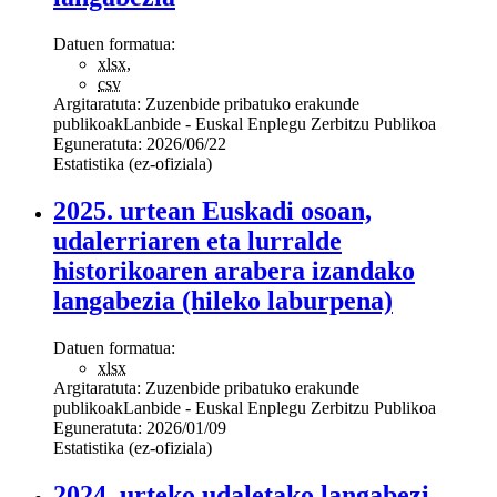
Datuen formatua:
xlsx
,
csv
Argitaratuta:
Zuzenbide pribatuko erakunde
publikoak
Lanbide - Euskal Enplegu Zerbitzu Publikoa
Eguneratuta:
2026/06/22
Estatistika (ez-ofiziala)
2025. urtean Euskadi osoan,
udalerriaren eta lurralde
historikoaren arabera izandako
langabezia (hileko laburpena)
Datuen formatua:
xlsx
Argitaratuta:
Zuzenbide pribatuko erakunde
publikoak
Lanbide - Euskal Enplegu Zerbitzu Publikoa
Eguneratuta:
2026/01/09
Estatistika (ez-ofiziala)
2024. urteko udaletako langabezi