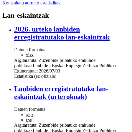
Kontsultatu aurreko estatistikak
Lan-eskaintzak
2026. urteko lanbiden
erregistratutako lan-eskaintzak
Datuen formatua:
xlsx
Argitaratuta:
Zuzenbide pribatuko erakunde
publikoak
Lanbide - Euskal Enplegu Zerbitzu Publikoa
Eguneratuta:
2026/07/03
Estatistika (ez-ofiziala)
Lanbiden erregistratutako lan-
eskaintzak (urterokoak)
Datuen formatua:
xlsx
,
csv
Argitaratuta:
Zuzenbide pribatuko erakunde
publikoak
Lanbide - Euskal Enplegu Zerbitzu Publikoa