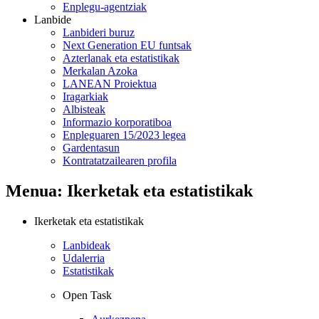
Enplegu-agentziak
Lanbide
Lanbideri buruz
Next Generation EU funtsak
Azterlanak eta estatistikak
Merkalan Azoka
LANEAN Proiektua
Iragarkiak
Albisteak
Informazio korporatiboa
Enpleguaren 15/2023 legea
Gardentasun
Kontratatzailearen profila
Menua: Ikerketak eta estatistikak
Ikerketak eta estatistikak
Lanbideak
Udalerria
Estatistikak
Open Task