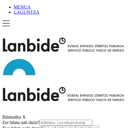
MENUA
LAGUNTZA
Bilatzailea
X
Zer bilatu nah duzu?