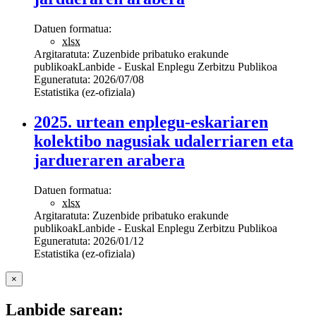
Datuen formatua:
xlsx
Argitaratuta:
Zuzenbide pribatuko erakunde
publikoak
Lanbide - Euskal Enplegu Zerbitzu Publikoa
Eguneratuta:
2026/07/08
Estatistika (ez-ofiziala)
2025. urtean enplegu-eskariaren
kolektibo nagusiak udalerriaren eta
jardueraren arabera
Datuen formatua:
xlsx
Argitaratuta:
Zuzenbide pribatuko erakunde
publikoak
Lanbide - Euskal Enplegu Zerbitzu Publikoa
Eguneratuta:
2026/01/12
Estatistika (ez-ofiziala)
×
Lanbide sarean: