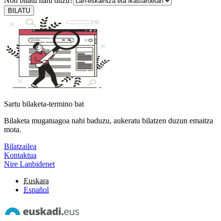
Non bilatu nahi duzu?
BILATU
Sartu bilaketa-termino bat
Bilaketa mugatuagoa nahi baduzu, aukeratu bilatzen duzun emaitza
mota.
Bilatzailea
Kontaktua
Nire Lanbidenet
Euskara
Español