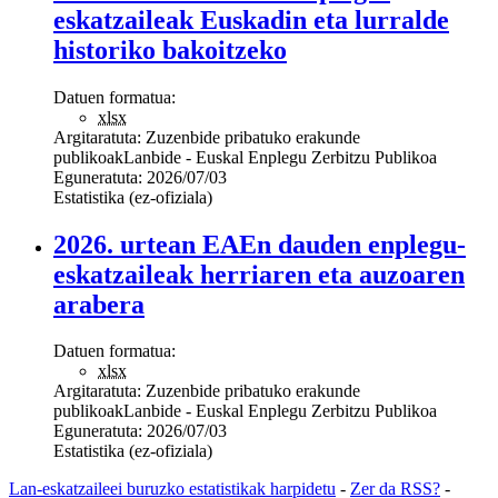
eskatzaileak Euskadin eta lurralde
historiko bakoitzeko
Datuen formatua:
xlsx
Argitaratuta:
Zuzenbide pribatuko erakunde
publikoak
Lanbide - Euskal Enplegu Zerbitzu Publikoa
Eguneratuta:
2026/07/03
Estatistika (ez-ofiziala)
2026. urtean EAEn dauden enplegu-
eskatzaileak herriaren eta auzoaren
arabera
Datuen formatua:
xlsx
Argitaratuta:
Zuzenbide pribatuko erakunde
publikoak
Lanbide - Euskal Enplegu Zerbitzu Publikoa
Eguneratuta:
2026/07/03
Estatistika (ez-ofiziala)
Lan-eskatzaileei buruzko estatistikak harpidetu
-
Zer da RSS?
-