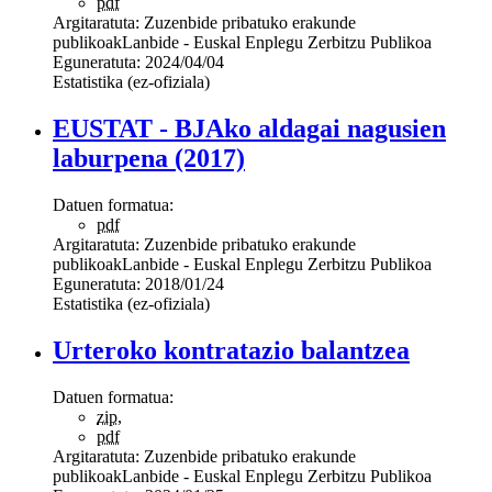
pdf
Argitaratuta:
Zuzenbide pribatuko erakunde
publikoak
Lanbide - Euskal Enplegu Zerbitzu Publikoa
Eguneratuta:
2024/04/04
Estatistika (ez-ofiziala)
EUSTAT - BJAko aldagai nagusien
laburpena (2017)
Datuen formatua:
pdf
Argitaratuta:
Zuzenbide pribatuko erakunde
publikoak
Lanbide - Euskal Enplegu Zerbitzu Publikoa
Eguneratuta:
2018/01/24
Estatistika (ez-ofiziala)
Urteroko kontratazio balantzea
Datuen formatua:
zip
,
pdf
Argitaratuta:
Zuzenbide pribatuko erakunde
publikoak
Lanbide - Euskal Enplegu Zerbitzu Publikoa