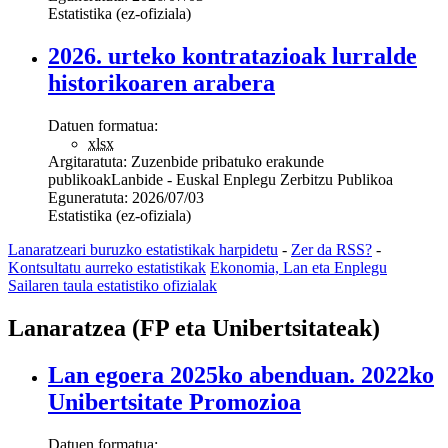
Estatistika (ez-ofiziala)
2026. urteko kontratazioak lurralde
historikoaren arabera
Datuen formatua:
xlsx
Argitaratuta:
Zuzenbide pribatuko erakunde
publikoak
Lanbide - Euskal Enplegu Zerbitzu Publikoa
Eguneratuta:
2026/07/03
Estatistika (ez-ofiziala)
Lanaratzeari buruzko estatistikak harpidetu
-
Zer da RSS?
-
Kontsultatu aurreko estatistikak
Ekonomia, Lan eta Enplegu
Sailaren taula estatistiko ofizialak
Lanaratzea (FP eta Unibertsitateak)
Lan egoera 2025ko abenduan. 2022ko
Unibertsitate Promozioa
Datuen formatua: