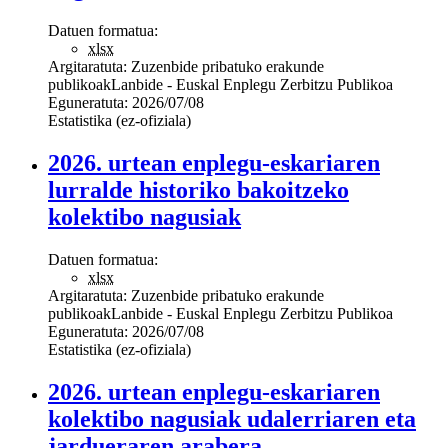
Datuen formatua:
xlsx
Argitaratuta:
Zuzenbide pribatuko erakunde
publikoak
Lanbide - Euskal Enplegu Zerbitzu Publikoa
Eguneratuta:
2026/07/08
Estatistika (ez-ofiziala)
2026. urtean enplegu-eskariaren
lurralde historiko bakoitzeko
kolektibo nagusiak
Datuen formatua:
xlsx
Argitaratuta:
Zuzenbide pribatuko erakunde
publikoak
Lanbide - Euskal Enplegu Zerbitzu Publikoa
Eguneratuta:
2026/07/08
Estatistika (ez-ofiziala)
2026. urtean enplegu-eskariaren
kolektibo nagusiak udalerriaren eta
jardueraren arabera