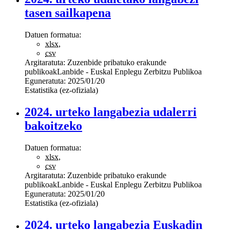
tasen sailkapena
Datuen formatua:
xlsx
,
csv
Argitaratuta:
Zuzenbide pribatuko erakunde
publikoak
Lanbide - Euskal Enplegu Zerbitzu Publikoa
Eguneratuta:
2025/01/20
Estatistika (ez-ofiziala)
2024. urteko langabezia udalerri
bakoitzeko
Datuen formatua:
xlsx
,
csv
Argitaratuta:
Zuzenbide pribatuko erakunde
publikoak
Lanbide - Euskal Enplegu Zerbitzu Publikoa
Eguneratuta:
2025/01/20
Estatistika (ez-ofiziala)
2024. urteko langabezia Euskadin