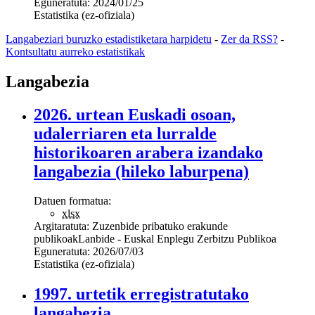
Eguneratuta:
2024/01/25
Estatistika (ez-ofiziala)
Langabeziari buruzko estadistiketara harpidetu
-
Zer da RSS?
-
Kontsultatu aurreko estatistikak
Langabezia
2026. urtean Euskadi osoan,
udalerriaren eta lurralde
historikoaren arabera izandako
langabezia (hileko laburpena)
Datuen formatua:
xlsx
Argitaratuta:
Zuzenbide pribatuko erakunde
publikoak
Lanbide - Euskal Enplegu Zerbitzu Publikoa
Eguneratuta:
2026/07/03
Estatistika (ez-ofiziala)
1997. urtetik erregistratutako
langabezia