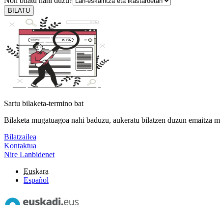
Non bilatu nahi duzu?
BILATU
Sartu bilaketa-termino bat
Bilaketa mugatuagoa nahi baduzu, aukeratu bilatzen duzun emaitza m
Bilatzailea
Kontaktua
Nire Lanbidenet
Euskara
Español