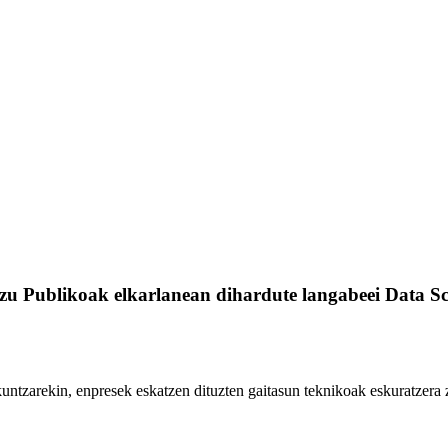
u Publikoak elkarlanean dihardute langabeei Data Sc
kuntzarekin, enpresek eskatzen dituzten gaitasun teknikoak eskuratzera