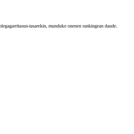
nplegagarritasun-tasarekin, munduko onenen rankingean daude.