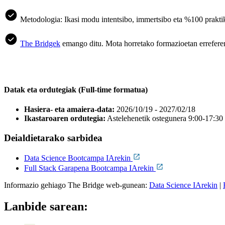
Metodologia: Ikasi modu intentsibo, immertsibo eta %100 praktik
The Bridgek
emango ditu. Mota horretako formazioetan errefere
Datak eta ordutegiak (Full-time formatua)
Hasiera- eta amaiera-data:
2026/10/19 - 2027/02/18
Ikastaroaren ordutegia:
Astelehenetik ostegunera 9:00-17:30 
Deialdietarako sarbidea
Data Science Bootcampa IArekin
Full Stack Garapena Bootcampa IArekin
Informazio gehiago The Bridge web-gunean:
Data Science IArekin
|
Lanbide sarean: