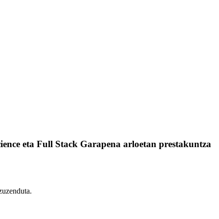
ience eta Full Stack Garapena arloetan prestakuntza
 zuzenduta.