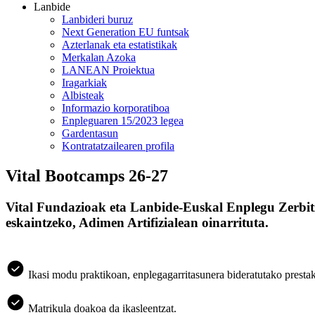
Lanbide
Lanbideri buruz
Next Generation EU funtsak
Azterlanak eta estatistikak
Merkalan Azoka
LANEAN Proiektua
Iragarkiak
Albisteak
Informazio korporatiboa
Enpleguaren 15/2023 legea
Gardentasun
Kontratatzailearen profila
Vital Bootcamps 26-27
Vital Fundazioak eta Lanbide-Euskal Enplegu Zerbitz
eskaintzeko, Adimen Artifizialean oinarrituta.
Ikasi modu praktikoan, enplegagarritasunera bideratutako presta
Matrikula doakoa da ikasleentzat.