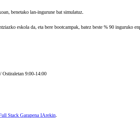
oan, benetako lan-ingurune bat simulatuz.
ntziazko eskola da, eta bere bootcampak, batez beste % 90 inguruko e
/ Ostiraletan 9:00-14:00
Full Stack Garapena IArekin
.