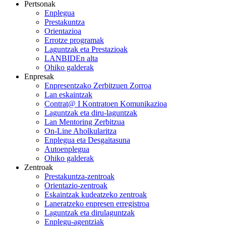
Pertsonak
Enplegua
Prestakuntza
Orientazioa
Errotze programak
Laguntzak eta Prestazioak
LANBIDEn alta
Ohiko galderak
Enpresak
Enpresentzako Zerbitzuen Zorroa
Lan eskaintzak
Contrat@ I Kontratoen Komunikazioa
Laguntzak eta diru-laguntzak
Lan Mentoring Zerbitzua
On-Line Aholkularitza
Enplegua eta Desgaitasuna
Autoenplegua
Ohiko galderak
Zentroak
Prestakuntza-zentroak
Orientazio-zentroak
Eskaintzak kudeatzeko zentroak
Laneratzeko enpresen erregistroa
Laguntzak eta dirulaguntzak
Enplegu-agentziak