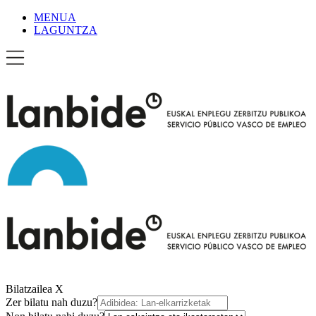
MENUA
LAGUNTZA
Bilatzailea
X
Zer bilatu nah duzu?