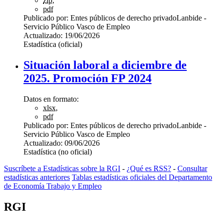
zip
,
pdf
Publicado por:
Entes públicos de derecho privado
Lanbide -
Servicio Público Vasco de Empleo
Actualizado:
19/06/2026
Estadística (oficial)
Situación laboral a diciembre de
2025. Promoción FP 2024
Datos en formato:
xlsx
,
pdf
Publicado por:
Entes públicos de derecho privado
Lanbide -
Servicio Público Vasco de Empleo
Actualizado:
09/06/2026
Estadística (no oficial)
Suscríbete a Estadísticas sobre la RGI
-
¿Qué es RSS?
-
Consultar
estadísticas anteriores
Tablas estadísticas oficiales del Departamento
de Economía Trabajo y Empleo
RGI