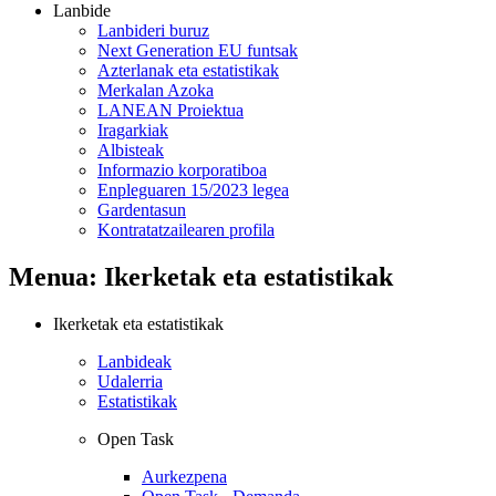
Lanbide
Lanbideri buruz
Next Generation EU funtsak
Azterlanak eta estatistikak
Merkalan Azoka
LANEAN Proiektua
Iragarkiak
Albisteak
Informazio korporatiboa
Enpleguaren 15/2023 legea
Gardentasun
Kontratatzailearen profila
Menua: Ikerketak eta estatistikak
Ikerketak eta estatistikak
Lanbideak
Udalerria
Estatistikak
Open Task
Aurkezpena