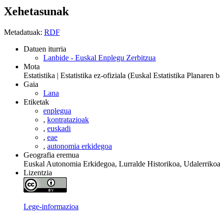
Xehetasunak
Metadatuak:
RDF
Datuen iturria
Lanbide - Euskal Enplegu Zerbitzua
Mota
Estatistika | Estatistika ez-ofiziala (Euskal Estatistika Planare
Gaia
Lana
Etiketak
enplegua
,
kontratazioak
,
euskadi
,
eae
,
autonomia erkidegoa
Geografia eremua
Euskal Autonomia Erkidegoa, Lurralde Historikoa, Udalerriko
Lizentzia
Lege-informazioa