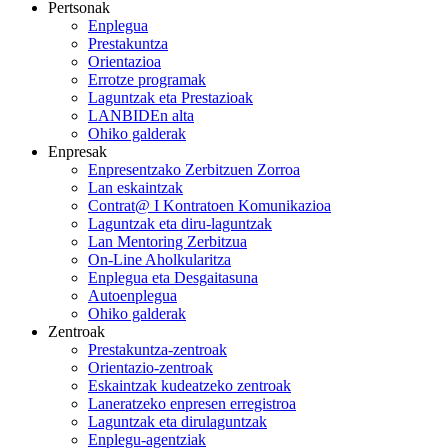
Pertsonak
Enplegua
Prestakuntza
Orientazioa
Errotze programak
Laguntzak eta Prestazioak
LANBIDEn alta
Ohiko galderak
Enpresak
Enpresentzako Zerbitzuen Zorroa
Lan eskaintzak
Contrat@ I Kontratoen Komunikazioa
Laguntzak eta diru-laguntzak
Lan Mentoring Zerbitzua
On-Line Aholkularitza
Enplegua eta Desgaitasuna
Autoenplegua
Ohiko galderak
Zentroak
Prestakuntza-zentroak
Orientazio-zentroak
Eskaintzak kudeatzeko zentroak
Laneratzeko enpresen erregistroa
Laguntzak eta dirulaguntzak
Enplegu-agentziak