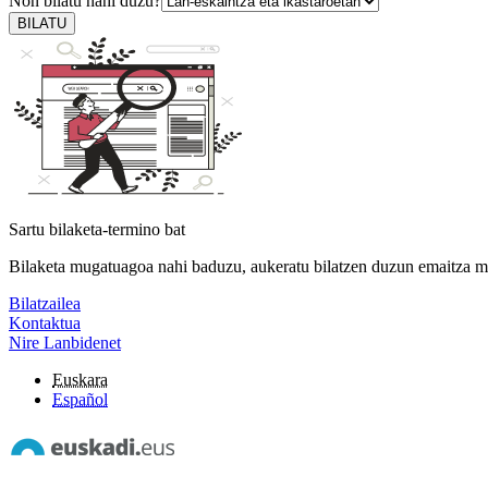
Non bilatu nahi duzu?
BILATU
Sartu bilaketa-termino bat
Bilaketa mugatuagoa nahi baduzu, aukeratu bilatzen duzun emaitza m
Bilatzailea
Kontaktua
Nire Lanbidenet
Euskara
Español