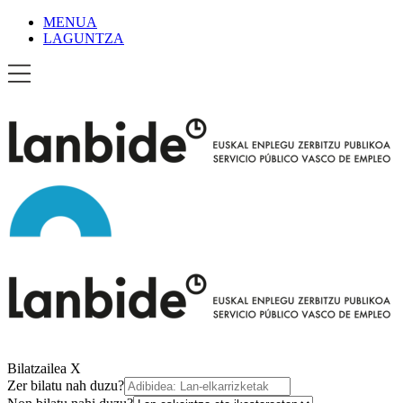
MENUA
LAGUNTZA
Bilatzailea
X
Zer bilatu nah duzu?