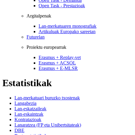
Open Task - Demanda
Open Task - Prestazioak
Argitalpenak
Lan-merkatuaren monografiak
Artikuluak Europako sareetan
Futurelan
Proiektu europearrak
Erasmus + Replay-vet
Erasmus + ACSOL
Erasmus + E-MLSR
Estatistikak
Lan-merkatuari buruzko txostenak
Langabezia
Lan-eskatzaileak
Lan-eskaintzak
Kontratazioak
Lanaratzea (FP eta Unibertsitateak)
DBE