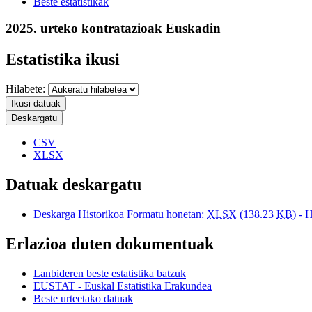
Beste estatistikak
2025. urteko kontratazioak Euskadin
Estatistika ikusi
Hilabete:
Ikusi datuak
Deskargatu
CSV
XLSX
Datuak deskargatu
Deskarga Historikoa Formatu honetan:
XLSX
(138.23
KB
) - 
Erlazioa duten dokumentuak
Lanbideren beste estatistika batzuk
EUSTAT - Euskal Estatistika Erakundea
Beste urteetako datuak