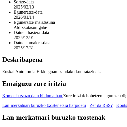
Sortze-data
2025/02/13
Eguneratze-data
2026/01/14
Eguneratze-maiztasuna
Aldizkotasun gabe
Datuen hasiera-data
2025/12/01
Datuen amaiera-data
2025/12/31
Deskribapena
Euskal Autonomia Erkidegoan izandako kontratazioak.
Emaiguzu zure iritzia
Komenta ezazu datu bilduma hau.
Zure iritziak hobetzen laguntzen di
Lan-merkatuari buruzko txostenetara harpidetu
-
Zer da RSS?
-
Kontsu
Lan-merkatuari buruzko txostenak