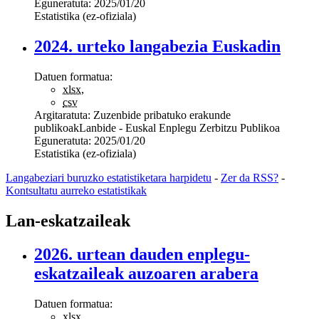
Eguneratuta:
2025/01/20
Estatistika (ez-ofiziala)
2024. urteko langabezia Euskadin
Datuen formatua:
xlsx
,
csv
Argitaratuta:
Zuzenbide pribatuko erakunde
publikoak
Lanbide - Euskal Enplegu Zerbitzu Publikoa
Eguneratuta:
2025/01/20
Estatistika (ez-ofiziala)
Langabeziari buruzko estatistiketara harpidetu
-
Zer da RSS?
-
Kontsultatu aurreko estatistikak
Lan-eskatzaileak
2026. urtean dauden enplegu-
eskatzaileak auzoaren arabera
Datuen formatua:
xlsx