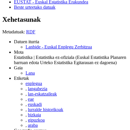
EUSTAT - Euskal Estatistika Erakundea
Beste urteetako datuak
Xehetasunak
Metadatuak:
RDF
Datuen iturria
Lanbide - Euskal Enplegu Zerbitzua
Mota
Estatistika | Estatistika ez-ofiziala (Euskal Estatistika Planaren
barruan edota Urteko Estatistika Egitarauan ez dagoena)
Gaia
Lana
Etiketak
enplegua
,
langabezia
,
lan-eskatzaileak
,
eae
,
euskadi
,
lurralde historikoak
,
bizkaia
,
gipuzkoa
,
araba