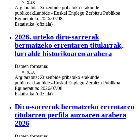
xlsx
Argitaratuta:
Zuzenbide pribatuko erakunde
publikoak
Lanbide - Euskal Enplegu Zerbitzu Publikoa
Eguneratuta:
2026/07/08
Estatistika (ofiziala)
2026. urteko diru-sarrerak
bermatzeko errentaren titularrak,
lurralde historikoaren arabera
Datuen formatua:
xlsx
Argitaratuta:
Zuzenbide pribatuko erakunde
publikoak
Lanbide - Euskal Enplegu Zerbitzu Publikoa
Eguneratuta:
2026/07/08
Estatistika (ofiziala)
Diru-sarrerak bermatzeko errentaren
titularren perfila auzoaren arabera
2026
Datuen formatua: