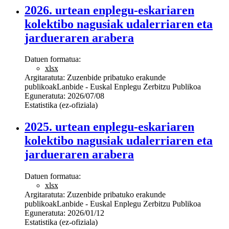
2026. urtean enplegu-eskariaren
kolektibo nagusiak udalerriaren eta
jardueraren arabera
Datuen formatua:
xlsx
Argitaratuta:
Zuzenbide pribatuko erakunde
publikoak
Lanbide - Euskal Enplegu Zerbitzu Publikoa
Eguneratuta:
2026/07/08
Estatistika (ez-ofiziala)
2025. urtean enplegu-eskariaren
kolektibo nagusiak udalerriaren eta
jardueraren arabera
Datuen formatua:
xlsx
Argitaratuta:
Zuzenbide pribatuko erakunde
publikoak
Lanbide - Euskal Enplegu Zerbitzu Publikoa
Eguneratuta:
2026/01/12
Estatistika (ez-ofiziala)