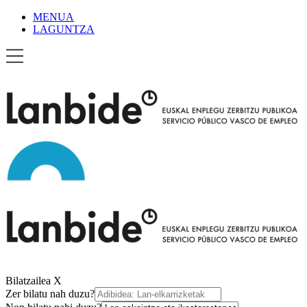
MENUA
LAGUNTZA
Bilatzailea
X
Zer bilatu nah duzu?