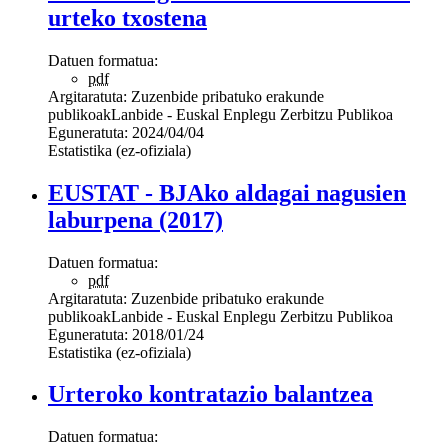
urteko txostena
Datuen formatua:
pdf
Argitaratuta:
Zuzenbide pribatuko erakunde
publikoak
Lanbide - Euskal Enplegu Zerbitzu Publikoa
Eguneratuta:
2024/04/04
Estatistika (ez-ofiziala)
EUSTAT - BJAko aldagai nagusien
laburpena (2017)
Datuen formatua:
pdf
Argitaratuta:
Zuzenbide pribatuko erakunde
publikoak
Lanbide - Euskal Enplegu Zerbitzu Publikoa
Eguneratuta:
2018/01/24
Estatistika (ez-ofiziala)
Urteroko kontratazio balantzea
Datuen formatua: