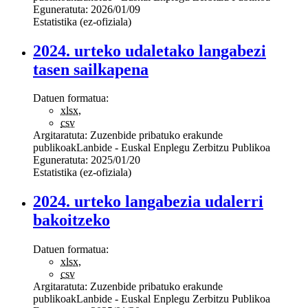
Eguneratuta:
2026/01/09
Estatistika (ez-ofiziala)
2024. urteko udaletako langabezi
tasen sailkapena
Datuen formatua:
xlsx
,
csv
Argitaratuta:
Zuzenbide pribatuko erakunde
publikoak
Lanbide - Euskal Enplegu Zerbitzu Publikoa
Eguneratuta:
2025/01/20
Estatistika (ez-ofiziala)
2024. urteko langabezia udalerri
bakoitzeko
Datuen formatua:
xlsx
,
csv
Argitaratuta:
Zuzenbide pribatuko erakunde
publikoak
Lanbide - Euskal Enplegu Zerbitzu Publikoa