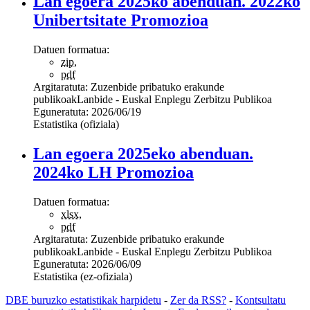
Lan egoera 2025ko abenduan. 2022ko
Unibertsitate Promozioa
Datuen formatua:
zip
,
pdf
Argitaratuta:
Zuzenbide pribatuko erakunde
publikoak
Lanbide - Euskal Enplegu Zerbitzu Publikoa
Eguneratuta:
2026/06/19
Estatistika (ofiziala)
Lan egoera 2025eko abenduan.
2024ko LH Promozioa
Datuen formatua:
xlsx
,
pdf
Argitaratuta:
Zuzenbide pribatuko erakunde
publikoak
Lanbide - Euskal Enplegu Zerbitzu Publikoa
Eguneratuta:
2026/06/09
Estatistika (ez-ofiziala)
DBE buruzko estatistikak harpidetu
-
Zer da RSS?
-
Kontsultatu