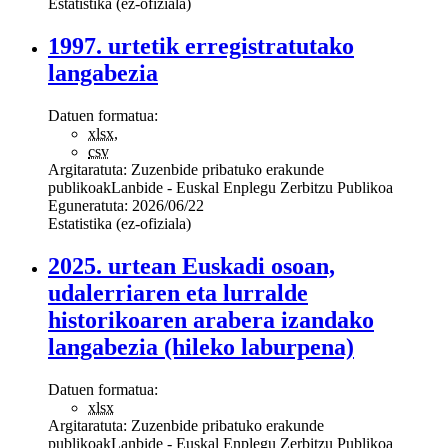
Estatistika (ez-ofiziala)
1997. urtetik erregistratutako
langabezia
Datuen formatua:
xlsx
,
csv
Argitaratuta:
Zuzenbide pribatuko erakunde
publikoak
Lanbide - Euskal Enplegu Zerbitzu Publikoa
Eguneratuta:
2026/06/22
Estatistika (ez-ofiziala)
2025. urtean Euskadi osoan,
udalerriaren eta lurralde
historikoaren arabera izandako
langabezia (hileko laburpena)
Datuen formatua:
xlsx
Argitaratuta:
Zuzenbide pribatuko erakunde
publikoak
Lanbide - Euskal Enplegu Zerbitzu Publikoa