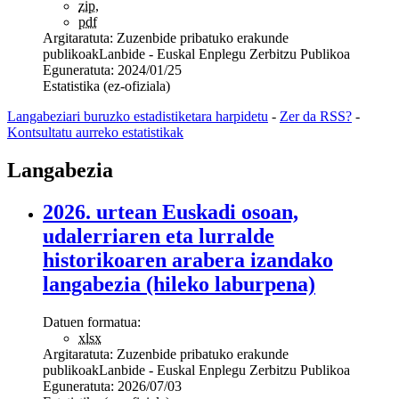
zip
,
pdf
Argitaratuta:
Zuzenbide pribatuko erakunde
publikoak
Lanbide - Euskal Enplegu Zerbitzu Publikoa
Eguneratuta:
2024/01/25
Estatistika (ez-ofiziala)
Langabeziari buruzko estadistiketara harpidetu
-
Zer da RSS?
-
Kontsultatu aurreko estatistikak
Langabezia
2026. urtean Euskadi osoan,
udalerriaren eta lurralde
historikoaren arabera izandako
langabezia (hileko laburpena)
Datuen formatua:
xlsx
Argitaratuta:
Zuzenbide pribatuko erakunde
publikoak
Lanbide - Euskal Enplegu Zerbitzu Publikoa
Eguneratuta:
2026/07/03