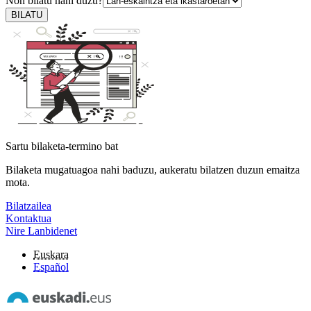
Non bilatu nahi duzu?
BILATU
Sartu bilaketa-termino bat
Bilaketa mugatuagoa nahi baduzu, aukeratu bilatzen duzun emaitza
mota.
Bilatzailea
Kontaktua
Nire Lanbidenet
Euskara
Español