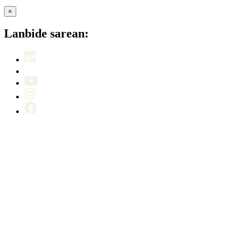
×
Lanbide sarean: