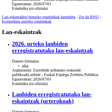
Eguneratuta:
2026/07/03
Estatistika (ez-ofiziala)
Lan-eskatzaileei buruzko estatistikak harpidetu
-
Zer da RSS?
-
Kontsultatu aurreko estatistikak
Lan-eskaintzak
2026. urteko lanbiden
erregistratutako lan-eskaintzak
Datuen formatua:
xlsx
Argitaratuta:
Zuzenbide pribatuko erakunde
publikoak
Lanbide - Euskal Enplegu Zerbitzu Publikoa
Eguneratuta:
2026/07/03
Estatistika (ez-ofiziala)
Lanbiden erregistratutako lan-
eskaintzak (urterokoak)
Datuen formatua: