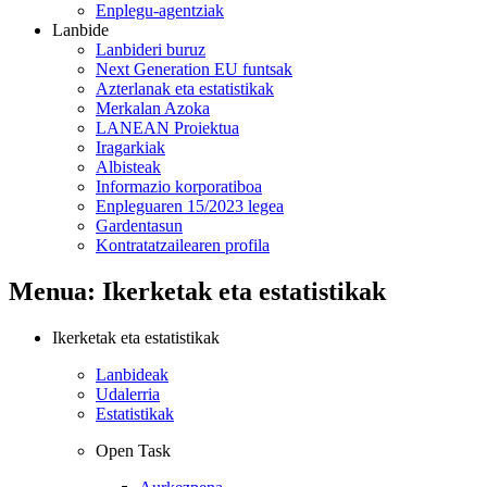
Enplegu-agentziak
Lanbide
Lanbideri buruz
Next Generation EU funtsak
Azterlanak eta estatistikak
Merkalan Azoka
LANEAN Proiektua
Iragarkiak
Albisteak
Informazio korporatiboa
Enpleguaren 15/2023 legea
Gardentasun
Kontratatzailearen profila
Menua: Ikerketak eta estatistikak
Ikerketak eta estatistikak
Lanbideak
Udalerria
Estatistikak
Open Task