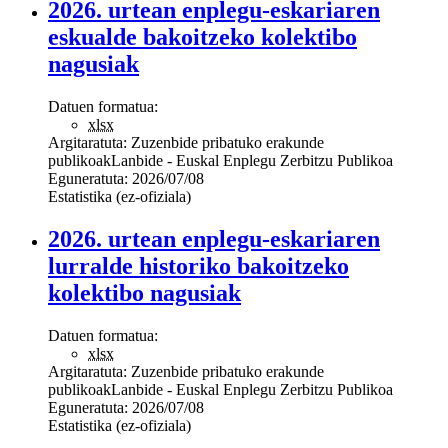
2026. urtean enplegu-eskariaren
eskualde bakoitzeko kolektibo
nagusiak
Datuen formatua:
xlsx
Argitaratuta:
Zuzenbide pribatuko erakunde
publikoak
Lanbide - Euskal Enplegu Zerbitzu Publikoa
Eguneratuta:
2026/07/08
Estatistika (ez-ofiziala)
2026. urtean enplegu-eskariaren
lurralde historiko bakoitzeko
kolektibo nagusiak
Datuen formatua:
xlsx
Argitaratuta:
Zuzenbide pribatuko erakunde
publikoak
Lanbide - Euskal Enplegu Zerbitzu Publikoa
Eguneratuta:
2026/07/08
Estatistika (ez-ofiziala)