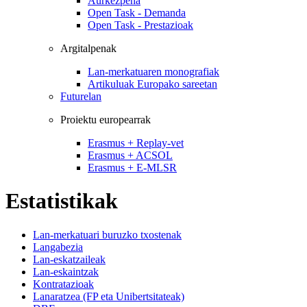
Aurkezpena
Open Task - Demanda
Open Task - Prestazioak
Argitalpenak
Lan-merkatuaren monografiak
Artikuluak Europako sareetan
Futurelan
Proiektu europearrak
Erasmus + Replay-vet
Erasmus + ACSOL
Erasmus + E-MLSR
Estatistikak
Lan-merkatuari buruzko txostenak
Langabezia
Lan-eskatzaileak
Lan-eskaintzak
Kontratazioak
Lanaratzea (FP eta Unibertsitateak)