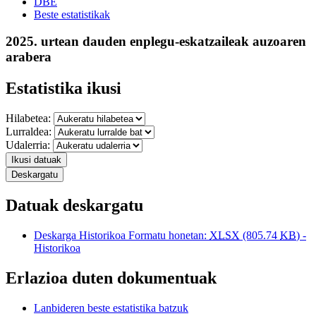
DBE
Beste estatistikak
2025. urtean dauden enplegu-eskatzaileak auzoaren
arabera
Estatistika ikusi
Hilabetea:
Lurraldea:
Udalerria:
Ikusi datuak
Deskargatu
Datuak deskargatu
Deskarga Historikoa Formatu honetan:
XLSX
(805.74
KB
) -
Historikoa
Erlazioa duten dokumentuak
Lanbideren beste estatistika batzuk