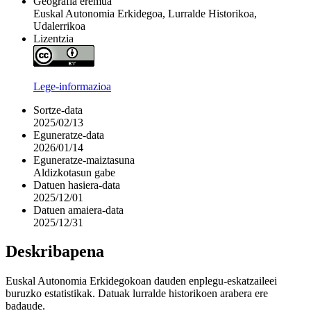
Geografia eremua
Euskal Autonomia Erkidegoa, Lurralde Historikoa,
Udalerrikoa
Lizentzia
Lege-informazioa
Sortze-data
2025/02/13
Eguneratze-data
2026/01/14
Eguneratze-maiztasuna
Aldizkotasun gabe
Datuen hasiera-data
2025/12/01
Datuen amaiera-data
2025/12/31
Deskribapena
Euskal Autonomia Erkidegokoan dauden enplegu-eskatzaileei
buruzko estatistikak. Datuak lurralde historikoen arabera ere
badaude.