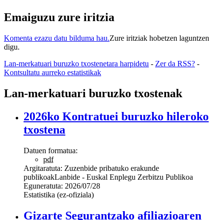
Emaiguzu zure iritzia
Komenta ezazu datu bilduma hau.
Zure iritziak hobetzen laguntzen
digu.
Lan-merkatuari buruzko txostenetara harpidetu
-
Zer da RSS?
-
Kontsultatu aurreko estatistikak
Lan-merkatuari buruzko txostenak
2026ko Kontratuei buruzko hileroko
txostena
Datuen formatua:
pdf
Argitaratuta:
Zuzenbide pribatuko erakunde
publikoak
Lanbide - Euskal Enplegu Zerbitzu Publikoa
Eguneratuta:
2026/07/28
Estatistika (ez-ofiziala)
Gizarte Segurantzako afiliazioaren