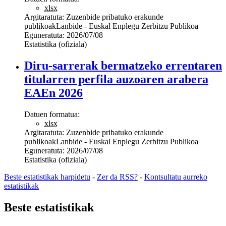
xlsx
Argitaratuta:
Zuzenbide pribatuko erakunde
publikoak
Lanbide - Euskal Enplegu Zerbitzu Publikoa
Eguneratuta:
2026/07/08
Estatistika (ofiziala)
Diru-sarrerak bermatzeko errentaren
titularren perfila auzoaren arabera
EAEn 2026
Datuen formatua:
xlsx
Argitaratuta:
Zuzenbide pribatuko erakunde
publikoak
Lanbide - Euskal Enplegu Zerbitzu Publikoa
Eguneratuta:
2026/07/08
Estatistika (ofiziala)
Beste estatistikak harpidetu
-
Zer da RSS?
-
Kontsultatu aurreko
estatistikak
Beste estatistikak