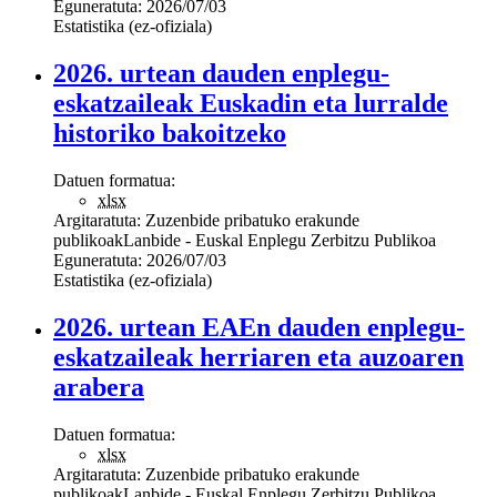
Eguneratuta:
2026/07/03
Estatistika (ez-ofiziala)
2026. urtean dauden enplegu-
eskatzaileak Euskadin eta lurralde
historiko bakoitzeko
Datuen formatua:
xlsx
Argitaratuta:
Zuzenbide pribatuko erakunde
publikoak
Lanbide - Euskal Enplegu Zerbitzu Publikoa
Eguneratuta:
2026/07/03
Estatistika (ez-ofiziala)
2026. urtean EAEn dauden enplegu-
eskatzaileak herriaren eta auzoaren
arabera
Datuen formatua:
xlsx
Argitaratuta:
Zuzenbide pribatuko erakunde
publikoak
Lanbide - Euskal Enplegu Zerbitzu Publikoa