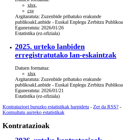
xlsx
,
csv
Argitaratuta:
Zuzenbide pribatuko erakunde
publikoak
Lanbide - Euskal Enplegu Zerbitzu Publikoa
Eguneratuta:
2026/01/26
Estatistika (ez-ofiziala)
2025. urteko lanbiden
erregistratutako lan-eskaintzak
Datuen formatua:
xlsx
Argitaratuta:
Zuzenbide pribatuko erakunde
publikoak
Lanbide - Euskal Enplegu Zerbitzu Publikoa
Eguneratuta:
2026/01/21
Estatistika (ez-ofiziala)
Kontratazioei buruzko estatistikak harpidetu
-
Zer da RSS?
-
Kontsultatu aurreko estatistikak
Kontratazioak