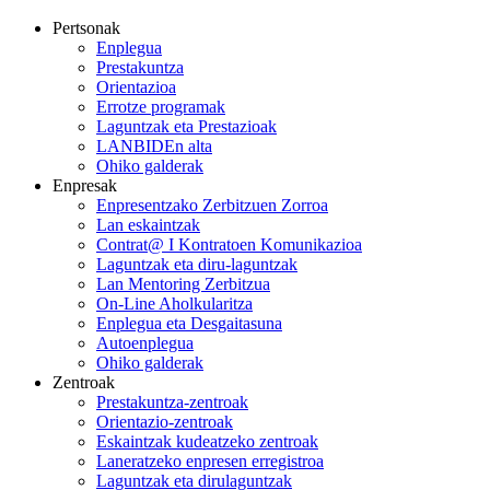
Pertsonak
Enplegua
Prestakuntza
Orientazioa
Errotze programak
Laguntzak eta Prestazioak
LANBIDEn alta
Ohiko galderak
Enpresak
Enpresentzako Zerbitzuen Zorroa
Lan eskaintzak
Contrat@ I Kontratoen Komunikazioa
Laguntzak eta diru-laguntzak
Lan Mentoring Zerbitzua
On-Line Aholkularitza
Enplegua eta Desgaitasuna
Autoenplegua
Ohiko galderak
Zentroak
Prestakuntza-zentroak
Orientazio-zentroak
Eskaintzak kudeatzeko zentroak
Laneratzeko enpresen erregistroa
Laguntzak eta dirulaguntzak