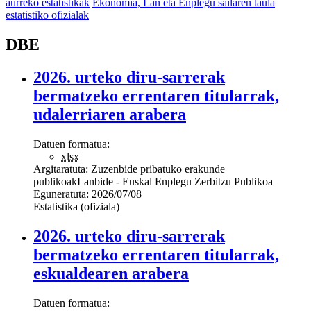
aurreko estatistikak
Ekonomia, Lan eta Enplegu sailaren taula
estatistiko ofizialak
DBE
2026. urteko diru-sarrerak
bermatzeko errentaren titularrak,
udalerriaren arabera
Datuen formatua:
xlsx
Argitaratuta:
Zuzenbide pribatuko erakunde
publikoak
Lanbide - Euskal Enplegu Zerbitzu Publikoa
Eguneratuta:
2026/07/08
Estatistika (ofiziala)
2026. urteko diru-sarrerak
bermatzeko errentaren titularrak,
eskualdearen arabera
Datuen formatua: