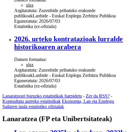
xlsx
Argitaratuta:
Zuzenbide pribatuko erakunde
publikoak
Lanbide - Euskal Enplegu Zerbitzu Publikoa
Eguneratuta:
2026/07/03
Estatistika (ez-ofiziala)
2026. urteko kontratazioak lurralde
historikoaren arabera
Datuen formatua:
xlsx
Argitaratuta:
Zuzenbide pribatuko erakunde
publikoak
Lanbide - Euskal Enplegu Zerbitzu Publikoa
Eguneratuta:
2026/07/03
Estatistika (ez-ofiziala)
Lanaratzeari buruzko estatistikak harpidetu
-
Zer da RSS?
-
Kontsultatu aurreko estatistikak
Ekonomia, Lan eta Enplegu
Sailaren taula estatistiko ofizialak
Lanaratzea (FP eta Unibertsitateak)