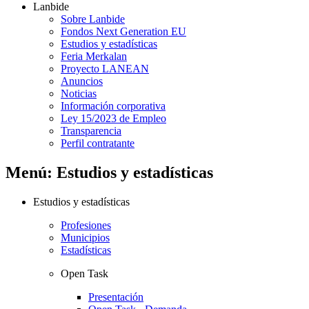
Lanbide
Sobre Lanbide
Fondos Next Generation EU
Estudios y estadísticas
Feria Merkalan
Proyecto LANEAN
Anuncios
Noticias
Información corporativa
Ley 15/2023 de Empleo
Transparencia
Perfil contratante
Menú: Estudios y estadísticas
Estudios y estadísticas
Profesiones
Municipios
Estadísticas
Open Task
Presentación