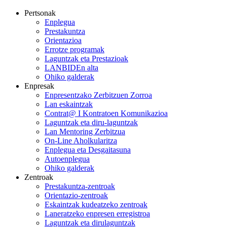
Pertsonak
Enplegua
Prestakuntza
Orientazioa
Errotze programak
Laguntzak eta Prestazioak
LANBIDEn alta
Ohiko galderak
Enpresak
Enpresentzako Zerbitzuen Zorroa
Lan eskaintzak
Contrat@ I Kontratoen Komunikazioa
Laguntzak eta diru-laguntzak
Lan Mentoring Zerbitzua
On-Line Aholkularitza
Enplegua eta Desgaitasuna
Autoenplegua
Ohiko galderak
Zentroak
Prestakuntza-zentroak
Orientazio-zentroak
Eskaintzak kudeatzeko zentroak
Laneratzeko enpresen erregistroa
Laguntzak eta dirulaguntzak