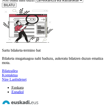
Non bilatu nahi duzu?
BILATU
Sartu bilaketa-termino bat
Bilaketa mugatuagoa nahi baduzu, aukeratu bilatzen duzun emaitza
mota.
Bilatzailea
Kontaktua
Nire Lanbidenet
Euskara
Español