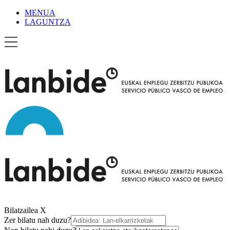
MENUA
LAGUNTZA
Bilatzailea
X
Zer bilatu nah duzu?