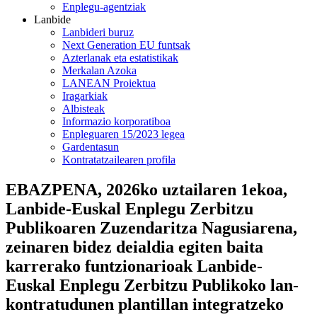
Enplegu-agentziak
Lanbide
Lanbideri buruz
Next Generation EU funtsak
Azterlanak eta estatistikak
Merkalan Azoka
LANEAN Proiektua
Iragarkiak
Albisteak
Informazio korporatiboa
Enpleguaren 15/2023 legea
Gardentasun
Kontratatzailearen profila
EBAZPENA, 2026ko uztailaren 1ekoa,
Lanbide-Euskal Enplegu Zerbitzu
Publikoaren Zuzendaritza Nagusiarena,
zeinaren bidez deialdia egiten baita
karrerako funtzionarioak Lanbide-
Euskal Enplegu Zerbitzu Publikoko lan-
kontratudunen plantillan integratzeko