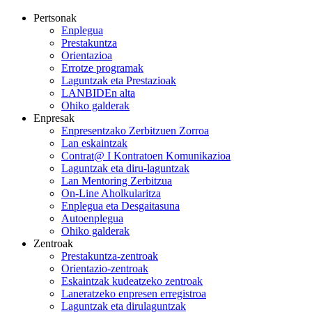
Pertsonak
Enplegua
Prestakuntza
Orientazioa
Errotze programak
Laguntzak eta Prestazioak
LANBIDEn alta
Ohiko galderak
Enpresak
Enpresentzako Zerbitzuen Zorroa
Lan eskaintzak
Contrat@ I Kontratoen Komunikazioa
Laguntzak eta diru-laguntzak
Lan Mentoring Zerbitzua
On-Line Aholkularitza
Enplegua eta Desgaitasuna
Autoenplegua
Ohiko galderak
Zentroak
Prestakuntza-zentroak
Orientazio-zentroak
Eskaintzak kudeatzeko zentroak
Laneratzeko enpresen erregistroa
Laguntzak eta dirulaguntzak