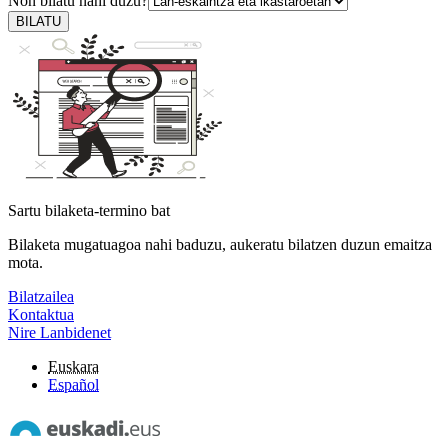
Non bilatu nahi duzu?
BILATU
Sartu bilaketa-termino bat
Bilaketa mugatuagoa nahi baduzu, aukeratu bilatzen duzun emaitza
mota.
Bilatzailea
Kontaktua
Nire Lanbidenet
Euskara
Español