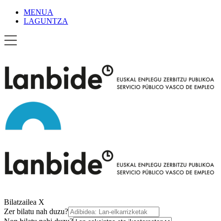
MENUA
LAGUNTZA
Bilatzailea
X
Zer bilatu nah duzu?