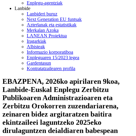
Enplegu-agentziak
Lanbide
Lanbideri buruz
Next Generation EU funtsak
Azterlanak eta estatistikak
Merkalan Azoka
LANEAN Proiektua
Iragarkiak
Albisteak
Informazio korporatiboa
Enpleguaren 15/2023 legea
Gardentasun
Kontratatzailearen profila
EBAZPENA, 2026ko apirilaren 9koa,
Lanbide-Euskal Enplegu Zerbitzu
Publikoaren Administrazioaren eta
Zerbitzu Orokorren zuzendariarena,
zeinaren bidez argitaratzen baitira
ekintzaileei laguntzeko 2025eko
dirulaguntzen deialdiaren babespean