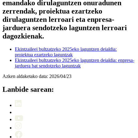
emandako dirulaguntzen onuradunen
zerrendak, proiektua ezartzeko
dirulaguntzen lerroari eta enpresa-
jarduera sendotzeko laguntzen lerroari
dagozkienak.
Ekintzaileei bultzatzeko 2025eko laguntzen deialdia:
proiektua ezartzeko laguntzak
Ekintzaileei bultzatzeko 2025eko laguntzen deialdia: enpresa-
jarduera bat sendotzeko laguntzak
Azken aldaketako data:
2026/04/23
Lanbide sarean: