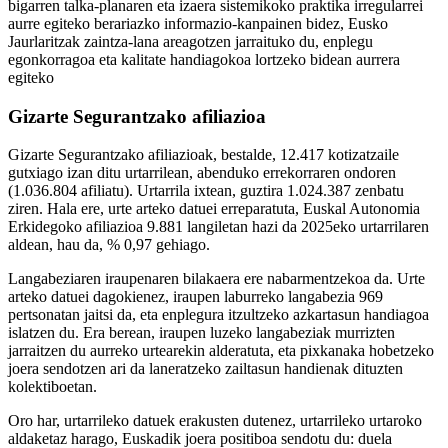
bigarren talka-planaren eta izaera sistemikoko praktika irregularrei
aurre egiteko berariazko informazio-kanpainen bidez, Eusko
Jaurlaritzak zaintza-lana areagotzen jarraituko du, enplegu
egonkorragoa eta kalitate handiagokoa lortzeko bidean aurrera
egiteko
Gizarte Segurantzako afiliazioa
Gizarte Segurantzako afiliazioak, bestalde, 12.417 kotizatzaile
gutxiago izan ditu urtarrilean, abenduko errekorraren ondoren
(1.036.804 afiliatu). Urtarrila ixtean, guztira 1.024.387 zenbatu
ziren. Hala ere, urte arteko datuei erreparatuta, Euskal Autonomia
Erkidegoko afiliazioa 9.881 langiletan hazi da 2025eko urtarrilaren
aldean, hau da, % 0,97 gehiago.
Langabeziaren iraupenaren bilakaera ere nabarmentzekoa da. Urte
arteko datuei dagokienez, iraupen laburreko langabezia 969
pertsonatan jaitsi da, eta enplegura itzultzeko azkartasun handiagoa
islatzen du. Era berean, iraupen luzeko langabeziak murrizten
jarraitzen du aurreko urtearekin alderatuta, eta pixkanaka hobetzeko
joera sendotzen ari da laneratzeko zailtasun handienak dituzten
kolektiboetan.
Oro har, urtarrileko datuek erakusten dutenez, urtarrileko urtaroko
aldaketaz harago, Euskadik joera positiboa sendotu du: duela