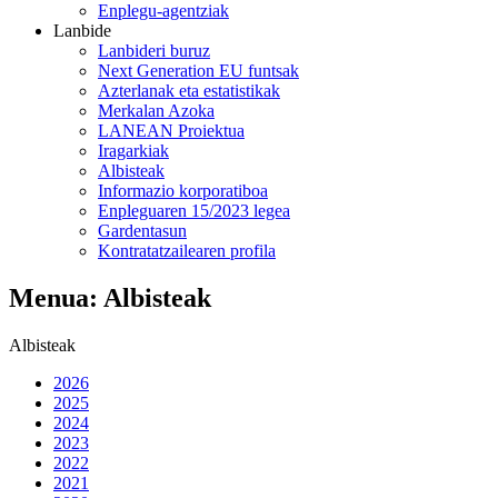
Enplegu-agentziak
Lanbide
Lanbideri buruz
Next Generation EU funtsak
Azterlanak eta estatistikak
Merkalan Azoka
LANEAN Proiektua
Iragarkiak
Albisteak
Informazio korporatiboa
Enpleguaren 15/2023 legea
Gardentasun
Kontratatzailearen profila
Menua: Albisteak
Albisteak
2026
2025
2024
2023
2022
2021