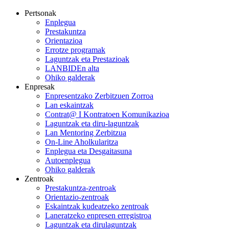
Pertsonak
Enplegua
Prestakuntza
Orientazioa
Errotze programak
Laguntzak eta Prestazioak
LANBIDEn alta
Ohiko galderak
Enpresak
Enpresentzako Zerbitzuen Zorroa
Lan eskaintzak
Contrat@ I Kontratoen Komunikazioa
Laguntzak eta diru-laguntzak
Lan Mentoring Zerbitzua
On-Line Aholkularitza
Enplegua eta Desgaitasuna
Autoenplegua
Ohiko galderak
Zentroak
Prestakuntza-zentroak
Orientazio-zentroak
Eskaintzak kudeatzeko zentroak
Laneratzeko enpresen erregistroa
Laguntzak eta dirulaguntzak