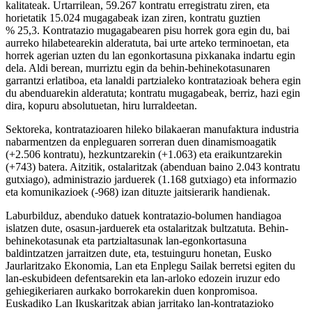
kalitateak. Urtarrilean, 59.267 kontratu erregistratu ziren, eta
horietatik 15.024 mugagabeak izan ziren, kontratu guztien
% 25,3. Kontratazio mugagabearen pisu horrek gora egin du, bai
aurreko hilabetearekin alderatuta, bai urte arteko terminoetan, eta
horrek agerian uzten du lan egonkortasuna pixkanaka indartu egin
dela. Aldi berean, murriztu egin da behin-behinekotasunaren
garrantzi erlatiboa, eta lanaldi partzialeko kontratazioak behera egin
du abenduarekin alderatuta; kontratu mugagabeak, berriz, hazi egin
dira, kopuru absolutuetan, hiru lurraldeetan.
Sektoreka, kontratazioaren hileko bilakaeran manufaktura industria
nabarmentzen da enpleguaren sorreran duen dinamismoagatik
(+2.506 kontratu), hezkuntzarekin (+1.063) eta eraikuntzarekin
(+743) batera. Aitzitik, ostalaritzak (abenduan baino 2.043 kontratu
gutxiago), administrazio jarduerek (1.168 gutxiago) eta informazio
eta komunikazioek (-968) izan dituzte jaitsierarik handienak.
Laburbilduz, abenduko datuek kontratazio-bolumen handiagoa
islatzen dute, osasun-jarduerek eta ostalaritzak bultzatuta. Behin-
behinekotasunak eta partzialtasunak lan-egonkortasuna
baldintzatzen jarraitzen dute, eta, testuinguru honetan, Eusko
Jaurlaritzako Ekonomia, Lan eta Enplegu Sailak berretsi egiten du
lan-eskubideen defentsarekin eta lan-arloko edozein iruzur edo
gehiegikeriaren aurkako borrokarekin duen konpromisoa.
Euskadiko Lan Ikuskaritzak abian jarritako lan-kontratazioko