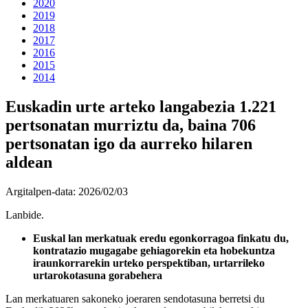
2020
2019
2018
2017
2016
2015
2014
Euskadin urte arteko langabezia 1.221
pertsonatan murriztu da, baina 706
pertsonatan igo da aurreko hilaren
aldean
Argitalpen-data:
2026/02/03
Lanbide.
Euskal lan merkatuak eredu egonkorragoa finkatu du,
kontratazio mugagabe gehiagorekin eta hobekuntza
iraunkorrarekin urteko perspektiban, urtarrileko
urtarokotasuna gorabehera
Lan merkatuaren sakoneko joeraren sendotasuna berretsi du