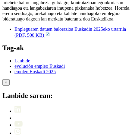
urtebete baino langabezia gutxiago, kontratazioan egonkortasun
handiagoa eta langabeziaren iraupena pixkanaka hobetzea. Horrela,
eredu sendoago, orekatuago eta kalitate handiagoko enplegura
bideratuago dagoen lan merkatu baterantz doa Euskadikoa.
Enpleguaren datuen balorazioa Euskadin 2025eko urtarrila
(PDF, 500 KB)
Tag-ak
Lanbide
evolución empleo Euskadi
empleo Euskadi 2025
×
Lanbide sarean: