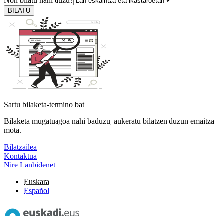
Non bilatu nahi duzu?
BILATU
Sartu bilaketa-termino bat
Bilaketa mugatuagoa nahi baduzu, aukeratu bilatzen duzun emaitza
mota.
Bilatzailea
Kontaktua
Nire Lanbidenet
Euskara
Español