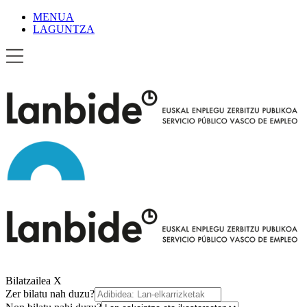
MENUA
LAGUNTZA
Bilatzailea
X
Zer bilatu nah duzu?