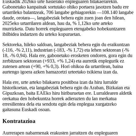
Euskadik 2026ko urte hasierako enpleguaren bilakaerarekin.
Gabonetako kanpainak sortutako ohiko portaera jasotzen badu ere
urtarrileko balantzeak, 706 langabe gehiagorekin —108.140 langabe
daude, orotara—, langabeziak behera egin zuen joan den hilean,
2025eko urtarrilaren aldean, hau da, % 1,12ko urte arteko
murrizketa. Datu horrek enpleguaren etengabeko hobekuntzaren
ibilbidea indartzen du urteko kopuruetan.
Sektoreka, hileko saldoan, langabeziak behera egin du eraikuntzan
(-116, -% 2,11), industrian (-183, -% 1,72) eta lehen sektorean (-%
18, -% 0,94). Hala ere, gabonetako erosketen ondoren, gora egin du
zerbitzuen sektorean (+933, +% 1,24) eta aurretik enplegurik ez
zutenen artean (+90, +% 0,3). Hori ohikoa da urtarrilean, baina
aurtengo igoera azken hamazortzi urteetako txikiena izan da.
Hala ere, urte arteko bilakaera positiboa izan da hiru lurralde
historikoetan, eta langabeziak behera egin du Araban, Bizkaian eta
Gipuzkoan, baita EAEko hiru hiriburuetan ere. Lurraldearen aldetik
orekatua den hobekuntza horrek adierazten du lan merkatua
erresilientea dela eta sendotu egin dela enplegua xurgatzeko
gaitasuna Euskadi osoan.
Kontratazioa
Aurrerapen nabarmenak erakusten jarraitzen du enpleguaren